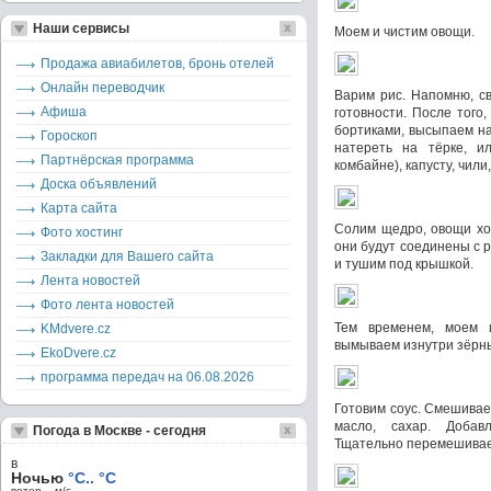
Наши сервисы
Моем и чистим овощи.
Продажа авиабилетов, бронь отелей
Онлайн переводчик
Варим рис. Напомню, св
Афиша
готовности. После того,
бортиками, высыпаем на
Гороскоп
натереть на тёрке, и
Партнёрская программа
комбайне), капусту, чили
Доска объявлений
Карта сайта
Солим щедро, овощи хо
Фото хостинг
они будут соединены с 
Закладки для Вашего сайта
и тушим под крышкой.
Лента новостей
Фото лента новостей
Тем временем, моем 
KMdvere.cz
вымываем изнутри зёрн
EkoDvere.cz
программа передач на 06.08.2026
Готовим соус. Смешиваем
масло, сахар. Добав
Погода в Москве - сегодня
Тщательно перемешива
в
Ночью
°C.. °C
ветер – м/c