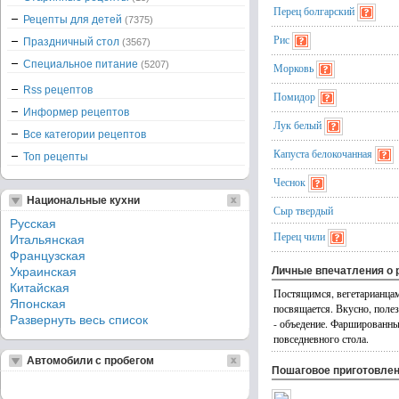
Перец болгарский
Рецепты для детей
(7375)
Рис
Праздничный стол
(3567)
Специальное питание
(5207)
Морковь
Rss рецептов
Помидор
Информер рецептов
Лук белый
Все категории рецептов
Капуста белокочанная
Топ рецепты
Чеснок
Национальные кухни
Сыр твердый
Русская
Перец чили
Итальянская
Французская
Украинская
Личные впечатления о 
Китайская
Постящимся, вегетарианца
Японская
посвящается. Вкусно, полез
Развернуть весь список
- объедение. Фаршированные
повседневного стола.
Автомобили с пробегом
Пошаговое приготовле