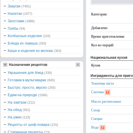
Закуски
(7401)
Напитки
Категория:
(1977)
Заготовки
(1886)
Добавлено:
Грибы
(54)
Колбасные изделия
Время приготовления:
(103)
Блюда из лаваша
(293)
Кол-во порций:
Каши и изделия из молока
(363)
Национальная кухня
Назначения рецептов
Кухня
Украшения для блюд
(330)
Ингридиенты для приг
Готовим в мультиварке
(845)
Томатная паста
Быстро, просто, вкусно
(293)
Сметана
Едим на природе
(1566)
Масло растительное
На завтрак
(212)
Сахар
На обед
(561)
На ужин
(123)
Специи
Рецепты от шеф-повара
(215)
Вода
Старинные рецепты
(13)