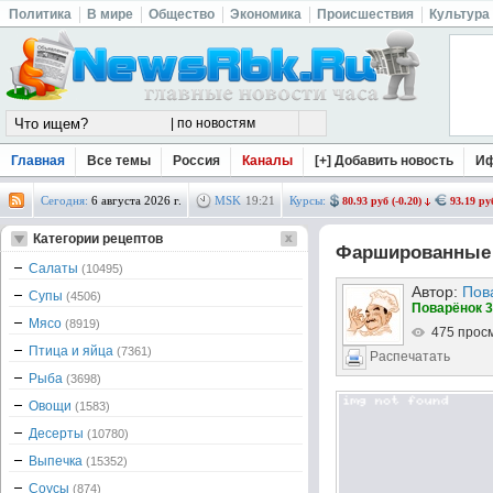
Политика
В мире
Общество
Экономика
Происшествия
Культура
Главная
Все темы
Россия
Каналы
[+] Добавить новость
И
Сегодня:
6 августа 2026 г.
MSK
19
:
21
Курсы:
80.93 руб (-0.20)
93.19 руб
Категории рецептов
Фаршированные 
Салаты
(10495)
Автор:
Пов
Супы
(4506)
Поварёнок 3
Мясо
(8919)
475 прос
Птица и яйца
(7361)
Распечатать
Рыба
(3698)
Овощи
(1583)
Десерты
(10780)
Выпечка
(15352)
Соусы
(874)