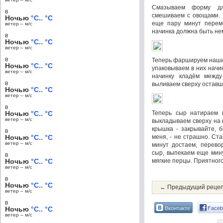
Смазываем форму дл
в
смешиваем с овощами. 
Ночью
°C.. °C
еще пару минут перем
ветер – м/c
начинка должна быть не
в
Ночью
°C.. °C
ветер – м/c
в
Теперь фаршируем наши
Ночью
°C.. °C
упаковываем в них начи
ветер – м/c
начинку кладём межд
в
выливаем сверху оставш
Ночью
°C.. °C
ветер – м/c
в
Ночью
°C.. °C
Теперь сыр натираем н
ветер – м/c
выкладываем сверху на 
крышка - закрывайте, б
в
Ночью
°C.. °C
меня, - не страшно. Ста
ветер – м/c
минут достаем, перево
сыр, выпекаем еще мину
в
Ночью
°C.. °C
мягкие перцы. Приятного
ветер – м/c
в
Ночью
°C.. °C
← Предыдущий реце
ветер – м/c
в
Вконтакте
Faceb
Ночью
°C.. °C
ветер – м/c