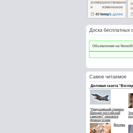
усовершенствованное
и измененное
п
для...
40 минут
Читать далее
Доска бесплатных 
Объявления на NewsR
Самое читаемое