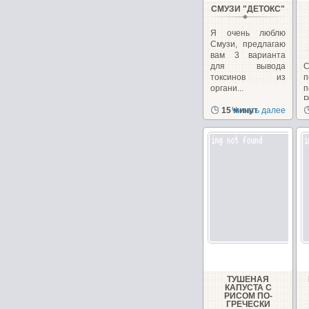
СМУЗИ "ДЕТОКС"
Я очень люблю
Смузи, предлагаю
вам 3 варианта
для вывода
С
токсинов из
п
органи...
Р
15 минут
Читать далее
в
ТУШЕНАЯ
КАПУСТА С
РИСОМ ПО-
ГРЕЧЕСКИ