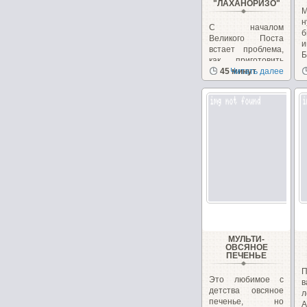
"ЛАХАНОРИЗО"
М
н
С началом
б
Великого Поста
и
встает проблема,
Б
как приготовить
вкусные и
45 минут
Читать далее
питательные...
МУЛЬТИ-
ОВСЯНОЕ
ПЕЧЕНЬЕ
П
Это любимое с
в
детства овсяное
л
печенье, но
А