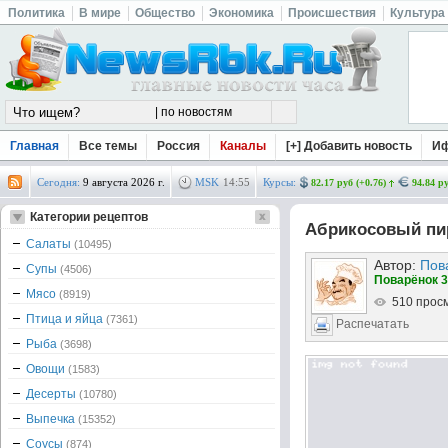
Политика
В мире
Общество
Экономика
Происшествия
Культура
Главная
Все темы
Россия
Каналы
[+] Добавить новость
И
Сегодня:
9 августа 2026 г.
MSK
14
:
55
Курсы:
82.17 руб (+0.76)
94.84 ру
Категории рецептов
Абрикосовый пир
Салаты
(10495)
Автор:
Пов
Супы
(4506)
Поварёнок 3
Мясо
(8919)
510 прос
Птица и яйца
(7361)
Распечатать
Рыба
(3698)
Овощи
(1583)
Десерты
(10780)
Выпечка
(15352)
Соусы
(874)