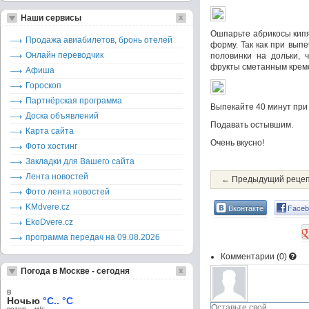
Наши сервисы
Ошпарьте абрикосы кипя
Продажа авиабилетов, бронь отелей
форму. Так как при вып
Онлайн переводчик
половинки на дольки, 
фрукты сметанным крем
Афиша
Гороскоп
Партнёрская программа
Выпекайте 40 минут при 
Доска объявлений
Подавать остывшим.
Карта сайта
Очень вкусно!
Фото хостинг
Закладки для Вашего сайта
Лента новостей
← Предыдущий реце
Фото лента новостей
KMdvere.cz
Вконтакте
Faceb
EkoDvere.cz
программа передач на 09.08.2026
Комментарии (
0
)
Погода в Москве - сегодня
в
Ночью
°C.. °C
ветер – м/c