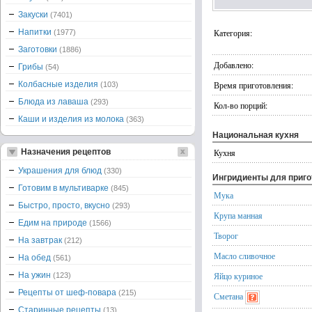
Закуски
(7401)
Напитки
Категория:
(1977)
Заготовки
(1886)
Добавлено:
Грибы
(54)
Колбасные изделия
Время приготовления:
(103)
Блюда из лаваша
(293)
Кол-во порций:
Каши и изделия из молока
(363)
Национальная кухня
Назначения рецептов
Кухня
Украшения для блюд
(330)
Ингридиенты для приг
Готовим в мультиварке
(845)
Мука
Быстро, просто, вкусно
(293)
Крупа манная
Едим на природе
(1566)
Творог
На завтрак
(212)
Масло сливочное
На обед
(561)
На ужин
Яйцо куриное
(123)
Рецепты от шеф-повара
(215)
Сметана
Старинные рецепты
(13)