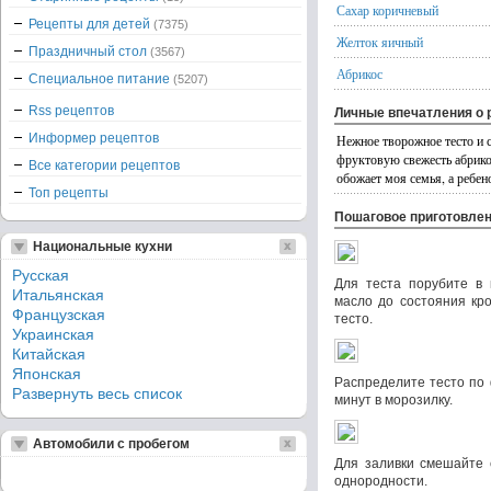
Сахар коричневый
Рецепты для детей
(7375)
Желток яичный
Праздничный стол
(3567)
Абрикос
Специальное питание
(5207)
Rss рецептов
Личные впечатления о 
Информер рецептов
Нежное творожное тесто и 
фруктовую свежесть абрико
Все категории рецептов
обожает моя семья, а ребен
Топ рецепты
Пошаговое приготовле
Национальные кухни
Русская
Для теста порубите в 
Итальянская
масло до состояния кр
Французская
тесто.
Украинская
Китайская
Японская
Распределите тесто по 
Развернуть весь список
минут в морозилку.
Автомобили с пробегом
Для заливки смешайте 
однородности.