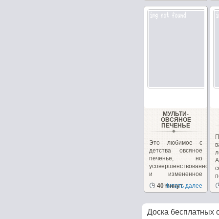
питательные...
МУЛЬТИ-
ОВСЯНОЕ
ПЕЧЕНЬЕ
П
Это любимое с
в
детства овсяное
л
печенье, но
А
усовершенствованное
и измененное
п
для...
40 минут
Читать далее
Доска бесплатных 