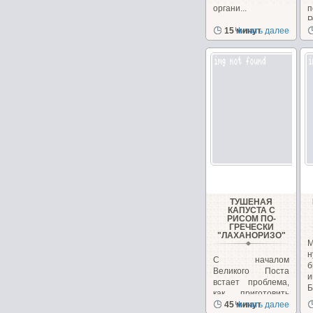
органи...
Р
15 минут
Читать далее
в
ТУШЕНАЯ
КАПУСТА С
РИСОМ ПО-
ГРЕЧЕСКИ
"ЛАХАНОРИЗО"
М
н
С началом
б
Великого Поста
и
встает проблема,
Б
как приготовить
вкусные и
45 минут
Читать далее