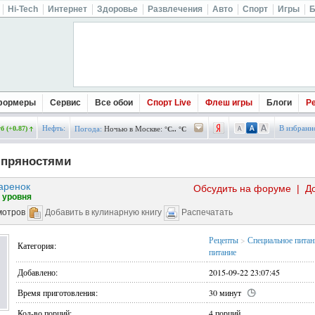
Hi-Tech
Интернет
Здоровье
Развлечения
Авто
Спорт
Игры
Б
формеры
Сервис
Все обои
Спорт Live
Флеш игры
Блоги
Р
Нефть:
В избранн
б (+0.87)
Погода:
Ночью в Москве:
°C.. °C
 пряностями
аренок
Обсудить на форуме
|
Д
 уровня
мотров
Добавить в кулинарную книгу
Распечатать
Рецепты
>
Специальное питан
Категория:
питание
Добавлено:
2015-09-22 23:07:45
Время приготовления:
30 минут
Кол-во порций:
4 порций