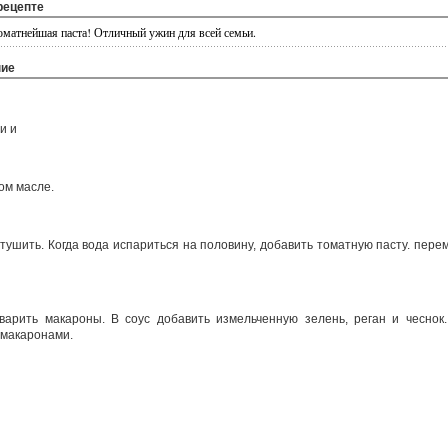
рецепте
роматнейшая паста! Отличный ужин для всей семьи.
ние
и и
ом масле.
отушить. Когда вода испариться на половину, добавить томатную пасту. пере
варить макароны. В соус добавить измельченную зелень, реган и чеснок
 макаронами.