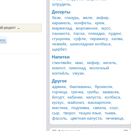
штрудель,
Десерты
безе,
глазурь,
желе,
зефир,
карамель,
конфеты,
крем,
й рецепт →
мармелад,
мороженое,
мусс,
панакота,
пасха,
помадка,
пудинг,
сгущенка,
суфле,
тирамису,
халва,
ЖЖ
чизкейк,
шоколадная колбаса,
щербет,
Напитки
глинтвейн,
квас,
кефир,
кисель,
компот,
лимонад,
молочный
коктейль,
смузи,
Другое
аджика,
баклажаны,
брокколи,
горчица,
гречка,
грибы,
закваска,
йогурт,
кабачки,
капуста,
колбаса,
кускус,
майонез,
маскарпоне,
мастика,
подливка,
свекла,
соус,
сыр,
творог,
тещин язык,
тыква,
фасоль,
цветная капуста,
чечевица,