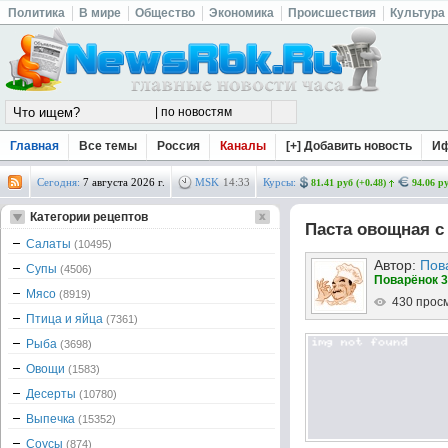
Политика
В мире
Общество
Экономика
Происшествия
Культура
Главная
Все темы
Россия
Каналы
[+] Добавить новость
И
Сегодня:
7 августа 2026 г.
MSK
14
:
33
Курсы:
81.41 руб (+0.48)
94.06 ру
Категории рецептов
Паста овощная с
Салаты
(10495)
Автор:
Пов
Супы
(4506)
Поварёнок 3
Мясо
(8919)
430 прос
Птица и яйца
(7361)
Рыба
(3698)
Овощи
(1583)
Десерты
(10780)
Выпечка
(15352)
Соусы
(874)