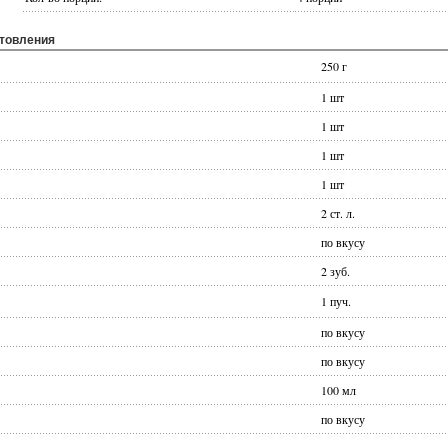
отовления
250 г
1 шт
1 шт
1 шт
1 шт
2 ст. л.
по вкусу
2 зуб.
1 пуч.
по вкусу
по вкусу
100 мл
по вкусу