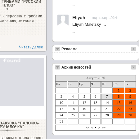
С ГРИБАМИ "РУССКИЙ
...
ПЛОВ"
" - перловка с грибами.
Eliyah
1 год назад в 20:41
жалению, не самая...
Eliyah Maletsky ...
...
о
Читать далее
Реклама
Архив новостей
Август 2026
Пн
Вт
Ср
Чт
Пт
Сб
Вс
1
2
3
4
5
6
7
8
9
10
11
12
13
14
15
16
17
18
19
20
21
22
23
24
25
26
27
28
29
30
31
ЗАКУСКА "ПАЛОЧКА-
РУЧАЛОЧКА"
<<
<
•
>
>>
званием я взяла рецепт