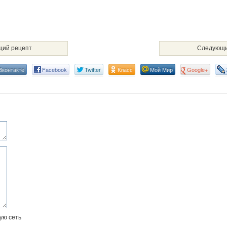
ий рецепт
Следующи
Вконтакте
Facebook
Twitter
Класс
Мой Мир
Google+
ую сеть