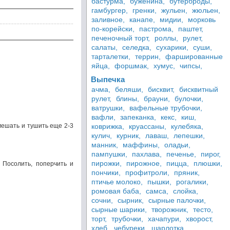
бастурма,
буженина,
бутерброды,
гамбургер,
гренки,
жульен,
жюльен,
заливное,
канапе,
мидии,
морковь
по-корейски,
пастрома,
паштет,
печеночный торт,
роллы,
рулет,
салаты,
селедка,
сухарики,
суши,
тарталетки,
террин,
фаршированные
яйца,
форшмак,
хумус,
чипсы,
Выпечка
ачма,
беляши,
бисквит,
бисквитный
рулет,
блины,
брауни,
булочки,
ватрушки,
вафельные трубочки,
вафли,
запеканка,
кекс,
киш,
мешать и тушить еще 2-3
коврижка,
круассаны,
кулебяка,
кулич,
курник,
лаваш,
лепешки,
манник,
маффины,
оладьи,
пампушки,
пахлава,
печенье,
пирог,
пирожки,
пирожное,
пицца,
плюшки,
. Посолить, поперчить и
пончики,
профитроли,
пряник,
птичье молоко,
пышки,
рогалики,
ромовая баба,
самса,
слойка,
сочни,
сырник,
сырные палочки,
сырные шарики,
творожник,
тесто,
торт,
трубочки,
хачапури,
хворост,
хлеб,
чебуреки,
шарлотка,