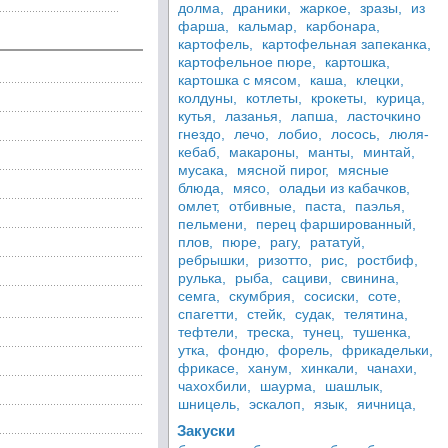
долма,
драники,
жаркое,
зразы,
из
фарша,
кальмар,
карбонара,
картофель,
картофельная запеканка,
картофельное пюре,
картошка,
картошка с мясом,
каша,
клецки,
колдуны,
котлеты,
крокеты,
курица,
кутья,
лазанья,
лапша,
ласточкино
гнездо,
лечо,
лобио,
лосось,
люля-
кебаб,
макароны,
манты,
минтай,
мусака,
мясной пирог,
мясные
блюда,
мясо,
оладьи из кабачков,
омлет,
отбивные,
паста,
паэлья,
пельмени,
перец фаршированный,
плов,
пюре,
рагу,
рататуй,
ребрышки,
ризотто,
рис,
ростбиф,
рулька,
рыба,
сациви,
свинина,
семга,
скумбрия,
сосиски,
соте,
спагетти,
стейк,
судак,
телятина,
тефтели,
треска,
тунец,
тушенка,
утка,
фондю,
форель,
фрикадельки,
фрикасе,
ханум,
хинкали,
чанахи,
чахохбили,
шаурма,
шашлык,
шницель,
эскалоп,
язык,
яичница,
Закуски