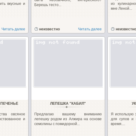
быть необычного, интересного?
вить вкусные и
из кулинарн
Берешь тесто...
мне Леной...
Читать далее
неизвестно
Читать далее
неизвестн
 ПЕЧЕНЬЕ
ЛЕПЕШКА "КАБИЛ"
У
тва овсяное
Предлагаю вашему вниманию
Я использую э
нствованное и
лепешку родом из Алжира на основе
для супов и
семолины с помидорной...
время....