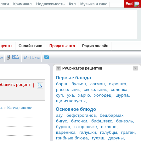
Ещё
логи
Криминал
Недвижимость
Кхл
Музыка и кино
ецепты
Онлайн кино
Продать авто
Радио онлайн
PDA
ое
@
- Почта
Рубрикатор рецептов
Первые блюда
борщ,
бульон,
лагман,
окрошка,
обавить рецепт
|
рассольник,
свекольник,
солянка,
суп,
уха,
харчо,
холодец,
шурпа,
щи из капусты,
ие
>
Вегетарианское
Основное блюдо
азу,
бефстроганов,
бешбармак,
бигус,
биточки,
бифштекс,
бризоль,
бурито,
в горшочке,
в кляре,
вареники,
галушки,
голубцы,
гратен,
грибные блюда,
гуляш,
деруны,