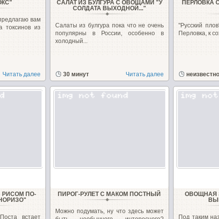
ОКС"
САЛАТ ИЗ БУЛГУРА С ОВОЩАМИ "У
ПЕРЛОВКА 
СОЛДАТА ВЫХОДНОЙ..."
предлагаю вам
Салаты из булгура пока что не очень
"Русский плов
а токсинов из
популярны в России, особенно в
Перловка, к со
холодный...
Читать далее
30 минут
Читать далее
неизвестн
 РИСОМ ПО-
ПИРОГ-РУЛЕТ С МАКОМ ПОСТНЫЙ
ОВОЩНАЯ 
НОРИЗО"
ВЫ
Можно подумать, ну что здесь может
Поста встает
Под таким на