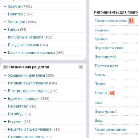
Закуски
(7401)
Ингридиенты для приг
Напитки
(1977)
Макаронные изделия
Заготовки
(1886)
Грибы
Баклажан
(54)
Колбасные изделия
(103)
Кабачок
Блюда из лаваша
(293)
Перец болгарский
Каши и изделия из молока
(363)
Лук репчатый
Томатная паста
Назначения рецептов
Зелень
Украшения для блюд
(330)
Готовим в мультиварке
Чеснок
(845)
Быстро, просто, вкусно
(293)
Базилик
Едим на природе
(1566)
Соль
На завтрак
(212)
Перец черный
На обед
(561)
Вода
На ужин
(123)
Масло растительное
Рецепты от шеф-повара
(215)
Старинные рецепты
(13)