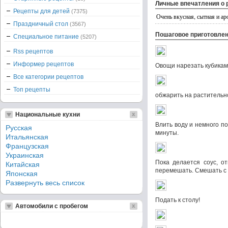
Личные впечатления о 
Рецепты для детей
(7375)
Очень вкусная, сытная и а
Праздничный стол
(3567)
Пошаговое приготовле
Специальное питание
(5207)
Rss рецептов
Информер рецептов
Овощи нарезать кубикам
Все категории рецептов
Топ рецепты
обжарить на растительн
Национальные кухни
Влить воду и немного п
Русская
минуты.
Итальянская
Французская
Украинская
Пока делается соус, от
Китайская
перемешать. Смешать с
Японская
Развернуть весь список
Подать к столу!
Автомобили с пробегом