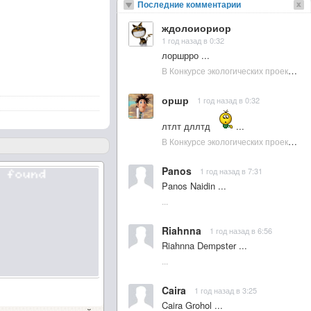
Последние комментарии
ждолоиориор
1 год назад в 0:32
лоршрро ...
В Конкурсе экологических проектов в Подмосковье активно участвовала молодежь :: NewsRbk.ru...
оршр
1 год назад в 0:32
лтлт дллтд
...
В Конкурсе экологических проектов в Подмосковье активно участвовала молодежь :: NewsRbk.ru...
Panos
1 год назад в 7:31
Panos Naidin ...
...
Riahnna
1 год назад в 6:56
Riahnna Dempster ...
...
Caira
1 год назад в 3:25
Caira Grohol ...