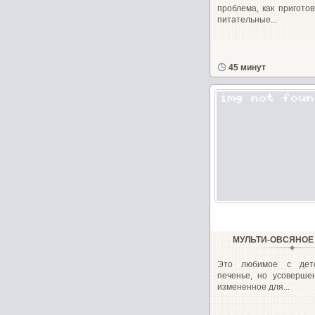
проблема, как пригото
питательные...
45 минут
МУЛЬТИ-ОВСЯНОЕ
Это любимое с детс
печенье, но усоверше
измененное для...