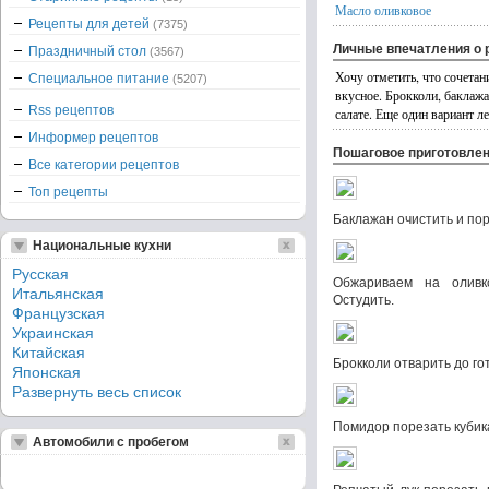
Масло оливковое
Рецепты для детей
(7375)
Личные впечатления о 
Праздничный стол
(3567)
Хочу отметить, что сочетан
Специальное питание
(5207)
вкусное. Брокколи, баклаж
Rss рецептов
салате. Еще один вариант ле
Информер рецептов
Пошаговое приготовле
Все категории рецептов
Топ рецепты
Баклажан очистить и пор
Национальные кухни
Русская
Обжариваем на оливк
Итальянская
Остудить.
Французская
Украинская
Китайская
Брокколи отварить до го
Японская
Развернуть весь список
Помидор порезать кубика
Автомобили с пробегом