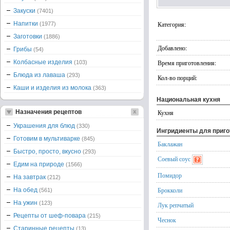
Закуски
(7401)
Напитки
Категория:
(1977)
Заготовки
(1886)
Добавлено:
Грибы
(54)
Колбасные изделия
Время приготовления:
(103)
Блюда из лаваша
(293)
Кол-во порций:
Каши и изделия из молока
(363)
Национальная кухня
Назначения рецептов
Кухня
Украшения для блюд
(330)
Ингридиенты для приг
Готовим в мультиварке
(845)
Баклажан
Быстро, просто, вкусно
(293)
Соевый соус
Едим на природе
(1566)
Помидор
На завтрак
(212)
Брокколи
На обед
(561)
На ужин
(123)
Лук репчатый
Рецепты от шеф-повара
(215)
Чеснок
Старинные рецепты
(13)