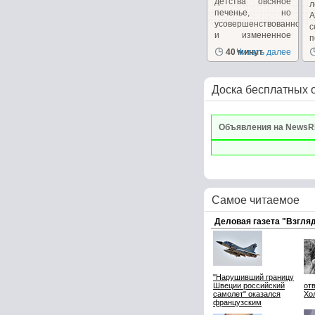
детства овсяное
л
печенье, но
А
усовершенствованное
и измененное
п
для...
40 минут
Читать далее
Доска бесплатных 
Объявления на NewsR
Самое читаемое