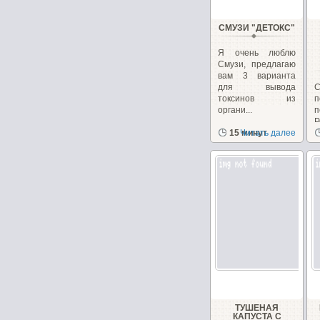
СМУЗИ "ДЕТОКС"
Я очень люблю
Смузи, предлагаю
вам 3 варианта
для вывода
С
токсинов из
п
органи...
Р
15 минут
Читать далее
в
ТУШЕНАЯ
КАПУСТА С