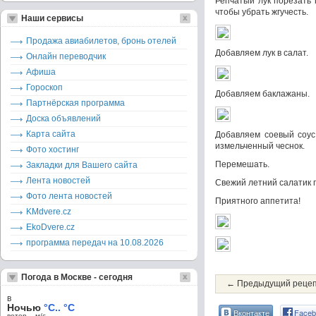
Репчатый лук порезать 
чтобы убрать жгучесть.
Наши сервисы
Продажа авиабилетов, бронь отелей
Добавляем лук в салат.
Онлайн переводчик
Афиша
Гороскоп
Добавляем баклажаны.
Партнёрская программа
Доска объявлений
Карта сайта
Добавляем соевый соус
измельченный чеснок.
Фото хостинг
Перемешать.
Закладки для Вашего сайта
Лента новостей
Свежий летний салатик г
Фото лента новостей
Приятного аппетита!
KMdvere.cz
EkoDvere.cz
программа передач на 10.08.2026
Погода в Москве - сегодня
← Предыдущий реце
в
Ночью
°C.. °C
Вконтакте
Faceb
ветер – м/c