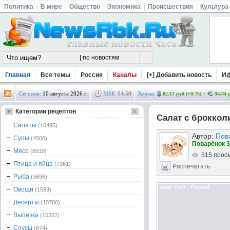
Политика
В мире
Общество
Экономика
Происшествия
Культура
Главная
Все темы
Россия
Каналы
[+] Добавить новость
И
Сегодня:
10 августа 2026 г.
MSK
04
:
50
Курсы:
82.17 руб (+0.76)
94.84 
Категории рецептов
Салат с броккол
Салаты
(10495)
Автор:
Пов
Супы
(4506)
Поварёнок 3
Мясо
(8919)
515 прос
Птица и яйца
(7361)
Распечатать
Рыба
(3698)
Овощи
(1583)
Десерты
(10780)
Выпечка
(15352)
Соусы
(874)