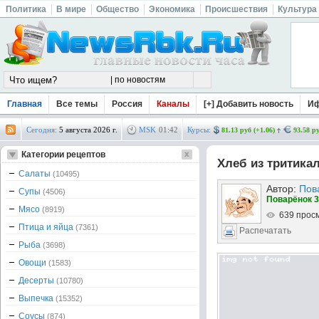
Политика
В мире
Общество
Экономика
Происшествия
Культура
Главная
Все темы
Россия
Каналы
[+] Добавить новость
И
Сегодня:
5 августа 2026 г.
MSK
01
:
42
Курсы:
81.13 руб (+1.06)
93.58 ру
Категории рецептов
Хлеб из тритика
Салаты
(10495)
Автор:
Пов
Супы
(4506)
Поварёнок 3
Мясо
(8919)
639 прос
Птица и яйца
(7361)
Распечатать
Рыба
(3698)
Овощи
(1583)
Десерты
(10780)
Выпечка
(15352)
Соусы
(874)