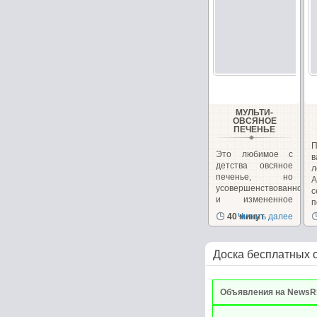
МУЛЬТИ-
ОВСЯНОЕ
ПЕЧЕНЬЕ
П
Это любимое с
в
детства овсяное
л
печенье, но
А
усовершенствованное
и измененное
п
для...
40 минут
Читать далее
Доска бесплатных 
Объявления на NewsR