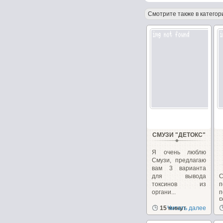
Смотрите также в категор
СМУЗИ "ДЕТОКС"
Я очень люблю
Смузи, предлагаю
вам 3 варианта
для вывода
С
токсинов из
п
органи...
Р
15 минут
Читать далее
в