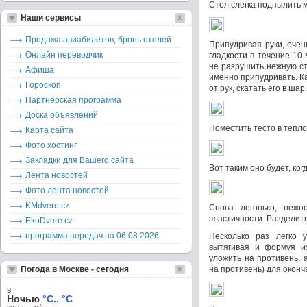
Стол слегка подпылить м
Наши сервисы
Продажа авиабилетов, бронь отелей
Припудривая руки, очен
Онлайн переводчик
гладкости в течение 10 
не разрушить нежную ст
Афиша
именно припудривать. Ка
Гороскоп
от рук, скатать его в шар.
Партнёрская программа
Доска объявлений
Поместить тесто в тепло
Карта сайта
Фото хостинг
Закладки для Вашего сайта
Вот таким оно будет, ко
Лента новостей
Фото лента новостей
KMdvere.cz
Cнова легонько, неж
эластичности. Разделить
EkoDvere.cz
программа передач на 06.08.2026
Несколько раз легко 
вытягивая и формуя из
уложить на противень, 
Погода в Москве - сегодня
на противень) для оконч
в
Ночью
°C.. °C
ветер – м/c