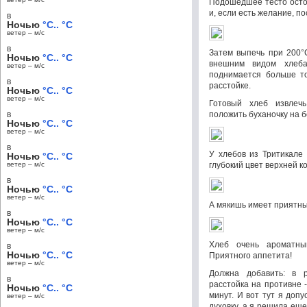
Подошедшее тесто осто
и, если есть желание, п
в
Ночью
°C.. °C
ветер – м/c
в
Затем выпечь при 200°
Ночью
°C.. °C
внешним видом хлеба
ветер – м/c
поднимается больше то
в
расстойке.
Ночью
°C.. °C
ветер – м/c
Готовый хлеб извлеч
в
положить буханочку на б
Ночью
°C.. °C
ветер – м/c
в
У хлебов из Тритикале 
Ночью
°C.. °C
ветер – м/c
глубокий цвет верхней к
в
Ночью
°C.. °C
ветер – м/c
А мякишь имеет приятны
в
Ночью
°C.. °C
ветер – м/c
Хлеб очень ароматны
в
Ночью
°C.. °C
Приятного аппетита!
ветер – м/c
Должна добавить: в р
в
расстойка на противне -
Ночью
°C.. °C
минут. И вот тут я доп
ветер – м/c
духовку, а я решила еще