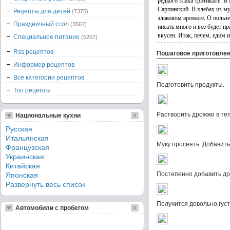
редкого злака тритикале. В
Сарпинский. В хлебах из му
Рецепты для детей
(7375)
злаковом аромате. О польз
Праздничный стол
(3567)
писать много и все будет п
вкусен. Итак, печем, едим
Специальное питание
(5207)
Rss рецептов
Пошаговое приготовле
Информер рецептов
Все категории рецептов
Подготовить продукты.
Топ рецепты
Растворить дрожжи в те
Национальные кухни
Русская
Итальянская
Муку просеять. Добавить
Французская
Украинская
Китайская
Постепенно добавить др
Японская
Развернуть весь список
Получится довольно густ
Автомобили с пробегом