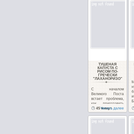
ТУШЕНАЯ
КАПУСТА С
РИСОМ ПО-
ГРЕЧЕСКИ
"ЛАХАНОРИЗО"
М
н
С началом
б
Великого Поста
и
встает проблема,
Б
как приготовить
вкусные и
45 минут
Читать далее
питательные...