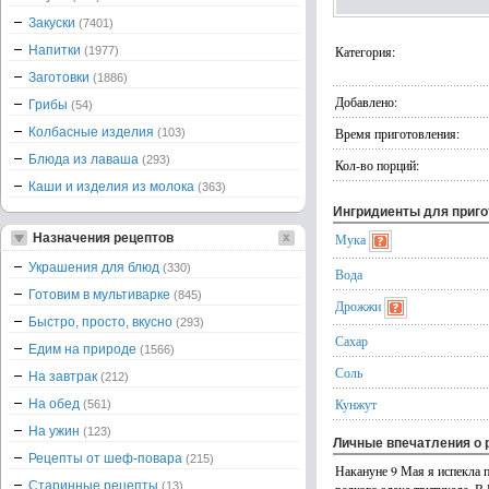
Закуски
(7401)
Напитки
Категория:
(1977)
Заготовки
(1886)
Добавлено:
Грибы
(54)
Колбасные изделия
Время приготовления:
(103)
Блюда из лаваша
(293)
Кол-во порций:
Каши и изделия из молока
(363)
Ингридиенты для приг
Назначения рецептов
Мука
Украшения для блюд
(330)
Вода
Готовим в мультиварке
(845)
Дрожжи
Быстро, просто, вкусно
(293)
Сахар
Едим на природе
(1566)
Соль
На завтрак
(212)
Кунжут
На обед
(561)
На ужин
(123)
Личные впечатления о 
Рецепты от шеф-повара
(215)
Накануне 9 Мая я испекла 
Старинные рецепты
(13)