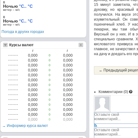
в
15 минут заметила, чт
Ночью
°C.. °C
духовку, но красивый 
ветер – м/c
получился. На вкусе эт
в
изумительный. Он сов
Ночью
°C.. °C
пшеничный хлеб. У нас
ветер – м/c
пекарни, мы там обы
Погода в других городах
Вкусный он у них. И в 
специально сравнили. Х
кисловатого привкуса н
Курсы валют
главное, не зачерствел з
/
/
на дачу и доедать его 
0,000
0,000
0
0,000
0,000
0
0,000
0,000
0
0,000
0,000
← Предыдущий реце
0
0,000
0,000
0
0,000
0,000
0
0,000
0,000
0
0,000
0,000
0
Комментарии (
0
)
0,000
0,000
0
0,000
0,000
0
0,000
0,000
0
0,000
0,000
0
0,000
0,000
0
0,000
0,000
0
→ Информер курса валют