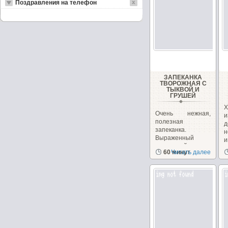
Поздравления на телефон
ЗАПЕКАНКА
ТВОРОЖНАЯ С
ТЫКВОЙ И
ГРУШЕЙ
Х
Очень нежная,
и
полезная
д
запеканка.
н
Выраженный
и
тыквенный вкус.
60 минут
Читать далее
Рецепт из
журнала...