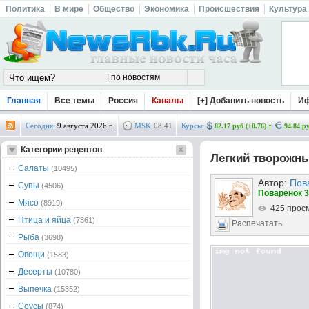
Политика
В мире
Общество
Экономика
Происшествия
Культура
Главная
Все темы
Россия
Каналы
[+] Добавить новость
И
Сегодня:
9 августа 2026 г.
MSK
08
:
41
Курсы:
82.17 руб (+0.76)
94.84 ру
Категории рецептов
Легкий творожны
Салаты
(10495)
Автор:
Пов
Супы
(4506)
Поварёнок 3
Мясо
(8919)
425 прос
Птица и яйца
(7361)
Распечатать
Рыба
(3698)
Овощи
(1583)
Десерты
(10780)
Выпечка
(15352)
Соусы
(874)