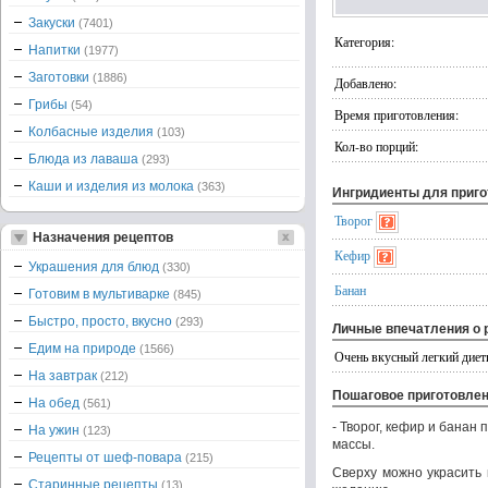
Закуски
(7401)
Категория:
Напитки
(1977)
Заготовки
(1886)
Добавлено:
Грибы
(54)
Время приготовления:
Колбасные изделия
(103)
Кол-во порций:
Блюда из лаваша
(293)
Каши и изделия из молока
(363)
Ингридиенты для приг
Творог
Назначения рецептов
Кефир
Украшения для блюд
(330)
Банан
Готовим в мультиварке
(845)
Быстро, просто, вкусно
(293)
Личные впечатления о 
Едим на природе
(1566)
Очень вкусный легкий диет
На завтрак
(212)
Пошаговое приготовле
На обед
(561)
- Творог, кефир и бана
На ужин
(123)
массы.
Рецепты от шеф-повара
(215)
Сверху можно украсить
Старинные рецепты
(13)