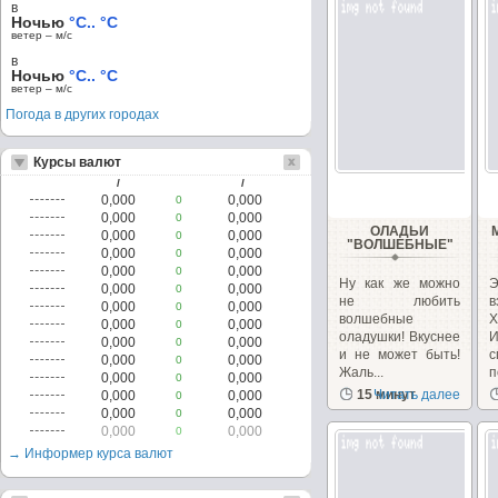
в
Ночью
°C.. °C
ветер – м/c
в
Ночью
°C.. °C
ветер – м/c
Погода в других городах
Курсы валют
/
/
0,000
0,000
0
0,000
0,000
0
ОЛАДЬИ
0,000
0,000
0
"ВОЛШЕБНЫЕ"
0,000
0,000
0
0,000
0,000
0
Ну как же можно
0,000
0,000
0
не любить
0,000
0,000
0
волшебные
Х
0,000
0,000
0
оладушки! Вкуснее
0,000
0,000
0
и не может быть!
0,000
0,000
0
Жаль...
п
0,000
0,000
0
15 минут
Читать далее
0,000
0,000
0
0,000
0,000
0
0,000
0,000
0
→ Информер курса валют