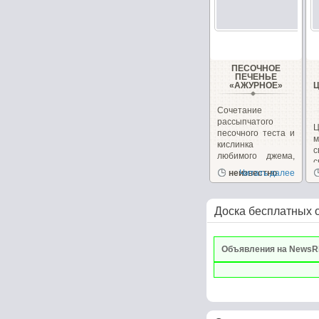
ПЕСОЧНОЕ
ПЕЧЕНЬЕ
«АЖУРНОЕ»
Сочетание
рассыпчатого
Ц
песочного теста и
кислинка
с
любимого джема,
с
повидла или...
неизвестно
Читать далее
в
Доска бесплатных 
Объявления на NewsR