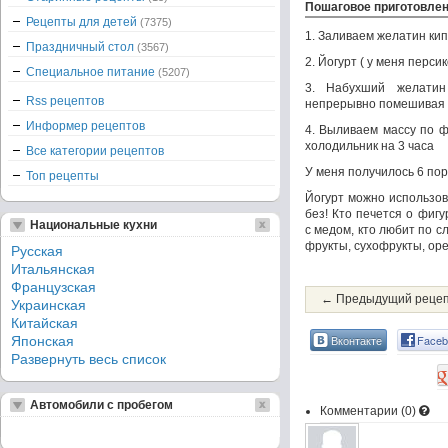
Пошаговое приготовле
Рецепты для детей
(7375)
1. Заливаем желатин ки
Праздничный стол
(3567)
2. Йогурт ( у меня перс
Специальное питание
(5207)
3. Набухший желатин
Rss рецептов
непрерывно помешивая
Информер рецептов
4. Выливаем массу по 
холодильник на 3 часа
Все категории рецептов
У меня получилось 6 пор
Топ рецепты
Йогурт можно использов
без! Кто печется о фиг
Национальные кухни
с медом, кто любит по с
фрукты, сухофрукты, оре
Русская
Итальянская
Французская
← Предыдущий реце
Украинская
Китайская
Вконтакте
Faceb
Японская
Развернуть весь список
Автомобили с пробегом
Комментарии (
0
)