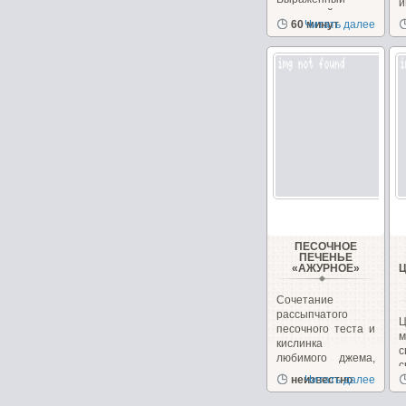
и
тыквенный вкус.
60 минут
Читать далее
Рецепт из
журнала...
ПЕСОЧНОЕ
ПЕЧЕНЬЕ
«АЖУРНОЕ»
Сочетание
рассыпчатого
Ц
песочного теста и
кислинка
с
любимого джема,
с
повидла или...
неизвестно
Читать далее
в