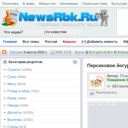
Политика
В мире
Общество
Экономика
Происшествия
Культура
Главная
Все темы
Россия
Каналы
[+] Добавить новость
И
Сегодня:
9 августа 2026 г.
MSK
13
:
35
Курсы:
82.17 руб (+0.76)
94.84 ру
Категории рецептов
Персиковое йогу
Салаты
(10495)
Автор:
Пов
Супы
(4506)
Поварёнок 3
Мясо
(8919)
383 прос
Птица и яйца
(7361)
Распечатать
Рыба
(3698)
Овощи
(1583)
Десерты
(10780)
Выпечка
(15352)
Соусы
(874)