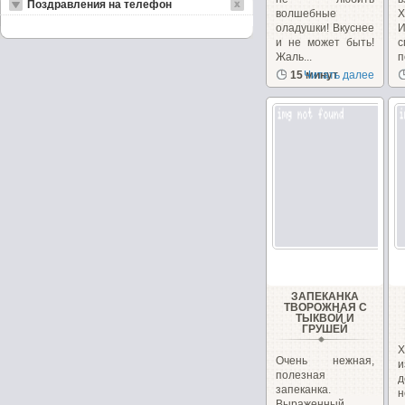
Поздравления на телефон
волшебные
Х
оладушки! Вкуснее
и не может быть!
Жаль...
п
15 минут
Читать далее
ЗАПЕКАНКА
ТВОРОЖНАЯ С
ТЫКВОЙ И
ГРУШЕЙ
Х
Очень нежная,
и
полезная
д
запеканка.
н
Выраженный