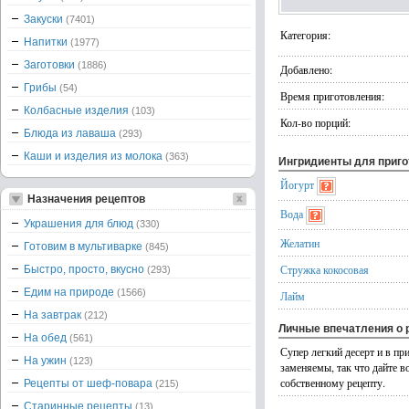
Закуски
(7401)
Категория:
Напитки
(1977)
Заготовки
(1886)
Добавлено:
Грибы
(54)
Время приготовления:
Колбасные изделия
(103)
Кол-во порций:
Блюда из лаваша
(293)
Каши и изделия из молока
(363)
Ингридиенты для приг
Йогурт
Назначения рецептов
Вода
Украшения для блюд
(330)
Желатин
Готовим в мультиварке
(845)
Стружка кокосовая
Быстро, просто, вкусно
(293)
Едим на природе
(1566)
Лайм
На завтрак
(212)
Личные впечатления о 
На обед
(561)
Супер легкий десерт и в пр
На ужин
(123)
заменяемы, так что дайте в
собственному рецепту.
Рецепты от шеф-повара
(215)
Старинные рецепты
(13)