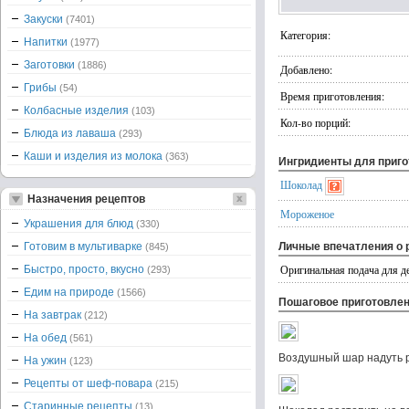
Закуски
(7401)
Категория:
Напитки
(1977)
Заготовки
(1886)
Добавлено:
Грибы
(54)
Время приготовления:
Колбасные изделия
(103)
Кол-во порций:
Блюда из лаваша
(293)
Каши и изделия из молока
(363)
Ингридиенты для приг
Шоколад
Назначения рецептов
Мороженое
Украшения для блюд
(330)
Готовим в мультиварке
Личные впечатления о 
(845)
Оригинальная подача для де
Быстро, просто, вкусно
(293)
Едим на природе
(1566)
Пошаговое приготовле
На завтрак
(212)
На обед
(561)
Воздушный шар надуть р
На ужин
(123)
Рецепты от шеф-повара
(215)
Старинные рецепты
(13)