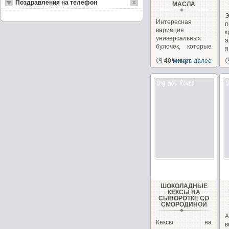
Поздравления на телефон
МАСЛА
Интересная
вариация
универсальных
а
булочек, которые
я
можно сделать как
в
40 минут
Читать далее
сладкими,...
ШОКОЛАДНЫЕ
КЕКСЫ НА
СЫВОРОТКЕ СО
СМОРОДИНОЙ
А
Кексы на
в