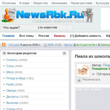
Политика
В мире
Общество
Экономика
Происшествия
Культура
Главная
Все темы
Россия
Каналы
[+] Добавить новость
И
Сегодня:
9 августа 2026 г.
MSK
15
:
56
Курсы:
82.17 руб (+0.76)
94.84 ру
Категории рецептов
Пиала из шокола
Салаты
(10495)
Автор:
Пов
Супы
(4506)
Поварёнок 3
Мясо
(8919)
729 прос
Птица и яйца
(7361)
Распечатать
Рыба
(3698)
Овощи
(1583)
Десерты
(10780)
Выпечка
(15352)
Соусы
(874)