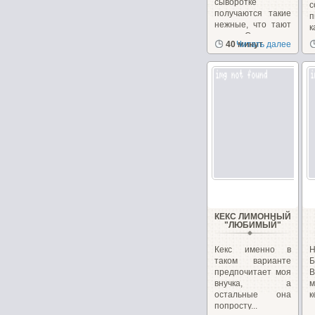
сыворотке
с
получаются такие
п
нежные, что тают
к
во рту. Смородина
40 минут
Читать далее
придает...
КЕКС ЛИМОННЫЙ
"ЛЮБИМЫЙ"
Кекс именно в
Н
таком варианте
Б
предпочитает моя
В
внучка, а
м
остальные она
к
попросту...