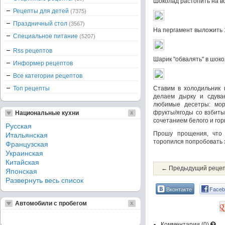
Шоколад растопить на в
Рецепты для детей
(7375)
Праздничный стол
(3567)
На пергамент выложить 1
Специальное питание
(5207)
Rss рецептов
Шарик "обвалять" в шоко
Информер рецептов
Все категории рецептов
Топ рецепты
Ставим в холодильник 
делаем дырку и сдува
любимые десетры: моро
фрукты/ягоды со взбит
Национальные кухни
сочетанием белого и гор
Русская
Прошу прощения, что
Итальянская
торопился попробовать 
Французская
Украинская
Китайская
← Предыдущий реце
Японская
Развернуть весь список
Вконтакте
Faceb
Автомобили с пробегом
Комментарии (
0
)