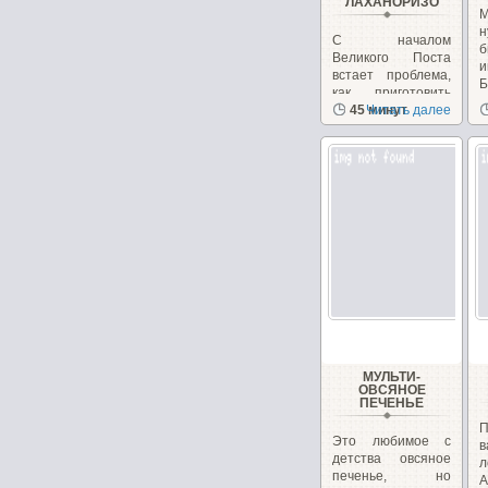
"ЛАХАНОРИЗО"
М
н
С началом
б
Великого Поста
и
встает проблема,
Б
как приготовить
вкусные и
45 минут
Читать далее
питательные...
МУЛЬТИ-
ОВСЯНОЕ
ПЕЧЕНЬЕ
П
Это любимое с
в
детства овсяное
л
печенье, но
А