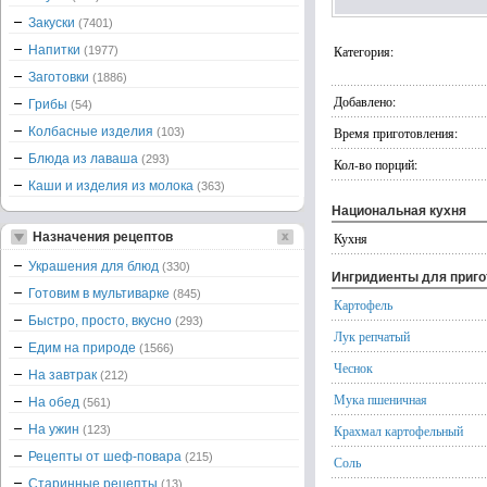
Закуски
(7401)
Напитки
Категория:
(1977)
Заготовки
(1886)
Добавлено:
Грибы
(54)
Колбасные изделия
Время приготовления:
(103)
Блюда из лаваша
(293)
Кол-во порций:
Каши и изделия из молока
(363)
Национальная кухня
Назначения рецептов
Кухня
Украшения для блюд
(330)
Ингридиенты для приг
Готовим в мультиварке
(845)
Картофель
Быстро, просто, вкусно
(293)
Лук репчатый
Едим на природе
(1566)
Чеснок
На завтрак
(212)
Мука пшеничная
На обед
(561)
На ужин
Крахмал картофельный
(123)
Рецепты от шеф-повара
(215)
Соль
Старинные рецепты
(13)