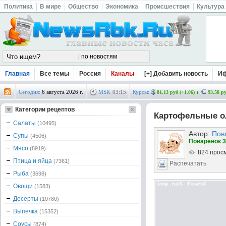
Политика
В мире
Общество
Экономика
Происшествия
Культура
Главная
Все темы
Россия
Каналы
[+] Добавить новость
И
Сегодня:
6 августа 2026 г.
MSK
03
:
15
Курсы:
81.13 руб (+1.06)
93.58 ру
Категории рецептов
Картофельные о
Салаты
(10495)
Автор:
Пов
Супы
(4506)
Поварёнок 3
Мясо
(8919)
824 прос
Птица и яйца
(7361)
Распечатать
Рыба
(3698)
Овощи
(1583)
Десерты
(10780)
Выпечка
(15352)
Соусы
(874)