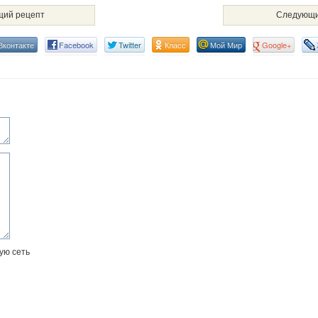
ий рецепт
Следующи
Вконтакте
Facebook
Twitter
Класс
Мой Мир
Google+
ую сеть