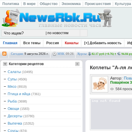
Политика
В мире
Общество
Экономика
Происшествия
Культура
Главная
Все темы
Россия
Каналы
[+] Добавить новость
И
Сегодня:
9 августа 2026 г.
MSK
09
:
26
Курсы:
82.17 руб (+0.76)
94.84 ру
Категории рецептов
Котлеты "А-ля л
Салаты
(10495)
Автор:
Пов
Супы
(4506)
Поварёнок 3
Мясо
(8919)
584 прос
Птица и яйца
(7361)
Рыба
(3698)
Овощи
(1583)
Десерты
(10780)
Выпечка
(15352)
Соусы
(874)