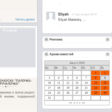
...
Eliyah
2 года назад в 20:41
Eliyah Maletsky ...
о
Читать далее
...
Реклама
Архив новостей
Август 2026
Пн
Вт
Ср
Чт
Пт
Сб
Вс
1
2
3
4
5
6
7
8
9
ЗАКУСКА "ПАЛОЧКА-
10
11
12
13
14
15
16
РУЧАЛОЧКА"
17
18
19
20
21
22
23
званием я взяла рецепт
24
25
26
27
28
29
30
ой книжки, подаренной
31
<<
<
•
>
>>