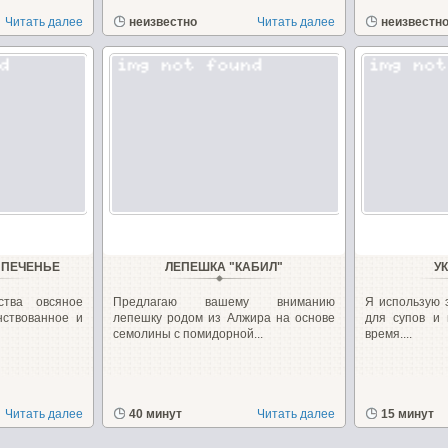
Читать далее
неизвестно
Читать далее
неизвестн
 ПЕЧЕНЬЕ
ЛЕПЕШКА "КАБИЛ"
У
тва овсяное
Предлагаю вашему вниманию
Я использую э
нствованное и
лепешку родом из Алжира на основе
для супов и
семолины с помидорной...
время....
Читать далее
40 минут
Читать далее
15 минут