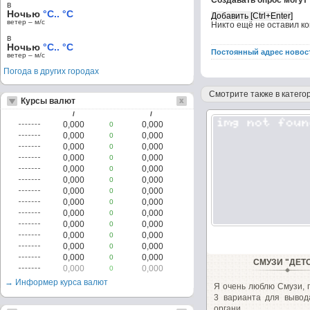
Создавать опрос могут
в
Ночью
°C.. °C
ветер – м/c
Никто ещё не оставил к
в
Ночью
°C.. °C
Постоянный адрес новос
ветер – м/c
Погода в других городах
Смотрите также в категор
Курсы валют
/
/
0,000
0,000
0
0,000
0,000
0
0,000
0,000
0
0,000
0,000
0
0,000
0,000
0
0,000
0,000
0
0,000
0,000
0
0,000
0,000
0
0,000
0,000
0
0,000
0,000
0
0,000
0,000
0
0,000
0,000
0
0,000
0,000
0
СМУЗИ "ДЕТ
0,000
0,000
0
→ Информер курса валют
Я очень люблю Смузи, 
3 варианта для вывод
органи...