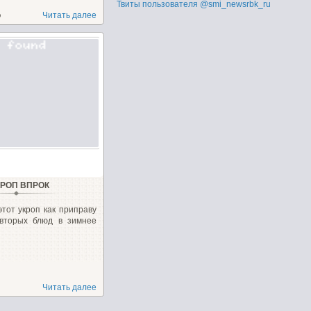
Твиты пользователя @smi_newsrbk_ru
о
Читать далее
КРОП ВПРОК
тот укроп как приправу
 вторых блюд в зимнее
Читать далее