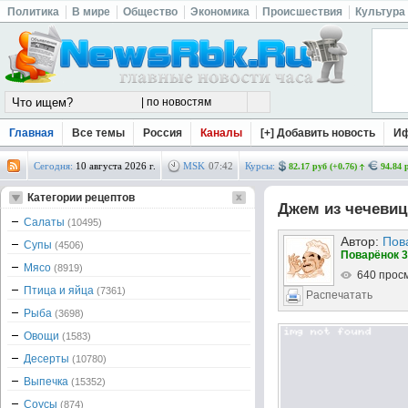
Политика
В мире
Общество
Экономика
Происшествия
Культура
Главная
Все темы
Россия
Каналы
[+] Добавить новость
И
Сегодня:
10 августа 2026 г.
MSK
07
:
42
Курсы:
82.17 руб (+0.76)
94.84 
Категории рецептов
Джем из чечеви
Салаты
(10495)
Автор:
Пов
Супы
(4506)
Поварёнок 3
Мясо
(8919)
640 прос
Птица и яйца
(7361)
Распечатать
Рыба
(3698)
Овощи
(1583)
Десерты
(10780)
Выпечка
(15352)
Соусы
(874)