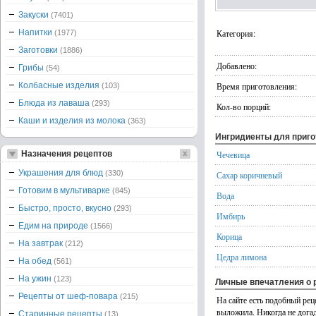
Закуски
(7401)
Напитки
Категория:
(1977)
Заготовки
(1886)
Добавлено:
Грибы
(54)
Колбасные изделия
Время приготовления:
(103)
Блюда из лаваша
(293)
Кол-во порций:
Каши и изделия из молока
(363)
Ингридиенты для приг
Назначения рецептов
Чечевица
Украшения для блюд
(330)
Сахар коричневый
Готовим в мультиварке
(845)
Вода
Быстро, просто, вкусно
(293)
Имбирь
Едим на природе
(1566)
Корица
На завтрак
(212)
Цедра лимона
На обед
(561)
На ужин
(123)
Личные впечатления о 
Рецепты от шеф-повара
(215)
На сайте есть подобный рец
выложила. Никогда не догад
Старинные рецепты
(13)