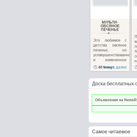
МУЛЬТИ-
ОВСЯНОЕ
ПЕЧЕНЬЕ
П
Это любимое с
в
детства овсяное
л
печенье, но
А
усовершенствованное
и измененное
п
для...
40 минут
Читать далее
Доска бесплатных 
Объявления на NewsR
Самое читаемое