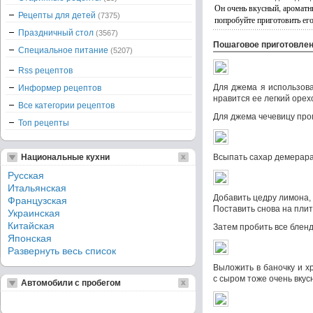
Он очень вкусный, ароматны
Рецепты для детей
(7375)
попробуйте приготовить его
Праздничный стол
(3567)
Пошаговое приготовле
Специальное питание
(5207)
Rss рецептов
Для джема я использов
Информер рецептов
нравится ее легкий орех
Все категории рецептов
Для джема чечевицу пром
Топ рецепты
Национальные кухни
Всыпать сахар демерара
Русская
Итальянская
Добавить цедру лимона,
Французская
Поставить снова на плит
Украинская
Китайская
Затем пробить все блен
Японская
Развернуть весь список
Выложить в баночку и хр
с сыром тоже очень вкусн
Автомобили с пробегом