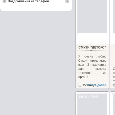
Поздравления на телефон
СМУЗИ "ДЕТОКС"
Я очень люблю
Смузи, предлагаю
вам 3 варианта
для вывода
С
токсинов из
п
органи...
Р
15 минут
Читать далее
в