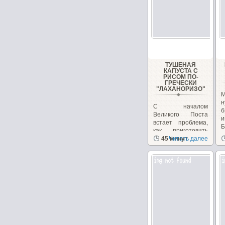
ТУШЕНАЯ
КАПУСТА С
РИСОМ ПО-
ГРЕЧЕСКИ
"ЛАХАНОРИЗО"
М
н
С началом
б
Великого Поста
и
встает проблема,
Б
как приготовить
вкусные и
45 минут
Читать далее
питательные...