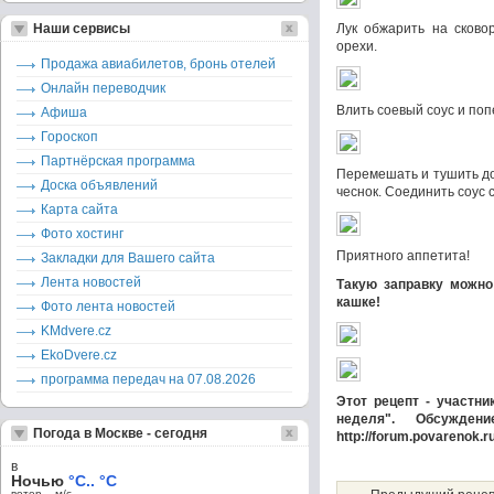
Наши сервисы
Лук обжарить на сково
орехи.
Продажа авиабилетов, бронь отелей
Онлайн переводчик
Влить соевый соус и поп
Афиша
Гороскоп
Партнёрская программа
Перемешать и тушить до
Доска объявлений
чеснок. Соединить соус 
Карта сайта
Фото хостинг
Приятного аппетита!
Закладки для Вашего сайта
Лента новостей
Такую заправку можно 
кашке!
Фото лента новостей
KMdvere.cz
EkoDvere.cz
программа передач на 07.08.2026
Этот рецепт - участни
неделя". Обсужде
Погода в Москве - сегодня
http://forum.povarenok.
в
Ночью
°C.. °C
ветер – м/c