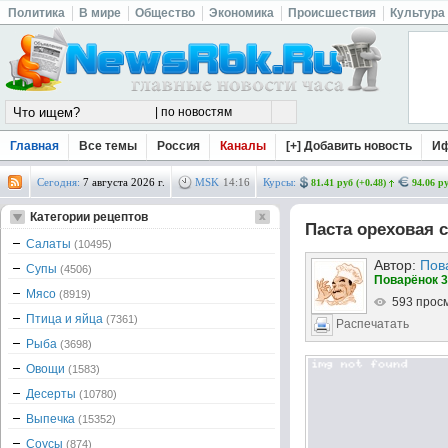
Политика
В мире
Общество
Экономика
Происшествия
Культура
Главная
Все темы
Россия
Каналы
[+] Добавить новость
И
Сегодня:
7 августа 2026 г.
MSK
14
:
16
Курсы:
81.41 руб (+0.48)
94.06 ру
Категории рецептов
Паста ореховая 
Салаты
(10495)
Автор:
Пов
Супы
(4506)
Поварёнок 3
Мясо
(8919)
593 прос
Птица и яйца
(7361)
Распечатать
Рыба
(3698)
Овощи
(1583)
Десерты
(10780)
Выпечка
(15352)
Соусы
(874)