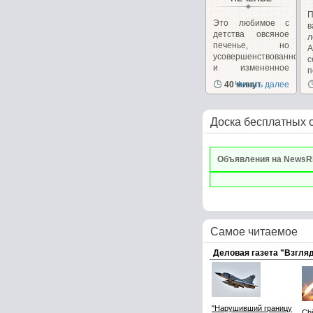
П
Это любимое с
в
детства овсяное
л
печенье, но
А
усовершенствованное
и измененное
п
для...
40 минут
Читать далее
Доска бесплатных 
Объявления на NewsR
Самое читаемое