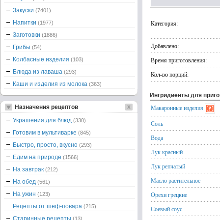
Закуски
(7401)
Напитки
Категория:
(1977)
Заготовки
(1886)
Добавлено:
Грибы
(54)
Колбасные изделия
Время приготовления:
(103)
Блюда из лаваша
(293)
Кол-во порций:
Каши и изделия из молока
(363)
Ингридиенты для приг
Назначения рецептов
Макаронные изделия
Украшения для блюд
(330)
Соль
Готовим в мультиварке
(845)
Вода
Быстро, просто, вкусно
(293)
Лук красный
Едим на природе
(1566)
Лук репчатый
На завтрак
(212)
Масло растительное
На обед
(561)
На ужин
Орехи грецкие
(123)
Рецепты от шеф-повара
(215)
Соевый соус
Старинные рецепты
(13)