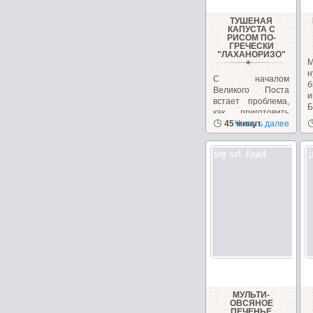
ТУШЕНАЯ
КАПУСТА С
РИСОМ ПО-
ГРЕЧЕСКИ
"ЛАХАНОРИЗО"
М
н
С началом
б
Великого Поста
и
встает проблема,
Б
как приготовить
вкусные и
45 минут
Читать далее
питательные...
МУЛЬТИ-
ОВСЯНОЕ
ПЕЧЕНЬЕ