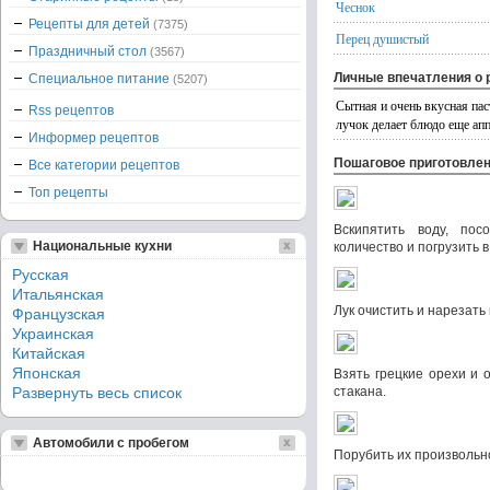
Чеснок
Рецепты для детей
(7375)
Перец душистый
Праздничный стол
(3567)
Личные впечатления о 
Специальное питание
(5207)
Сытная и очень вкусная па
Rss рецептов
лучок делает блюдо еще апп
Информер рецептов
Пошаговое приготовле
Все категории рецептов
Топ рецепты
Вскипятить воду, пос
Национальные кухни
количество и погрузить в
Русская
Итальянская
Лук очистить и нарезать
Французская
Украинская
Китайская
Японская
Взять грецкие орехи и 
Развернуть весь список
стакана.
Автомобили с пробегом
Порубить их произвольн