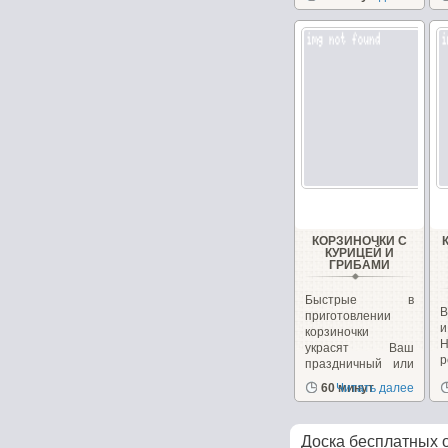
КОРЗИНОЧКИ С
КУРИЦЕЙ И
ГРИБАМИ
Быстрые в
В
приготовлении
корзиночки
украсят Ваш
р
праздничный или
к
повседневный...
60 минут
Читать далее
Доска бесплатных 