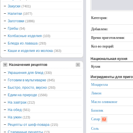
Закуски
(7401)
Напитки
(1977)
Категория:
Заготовки
(1886)
Грибы
Добавлено:
(54)
Колбасные изделия
(103)
Время приготовления:
Блюда из лаваша
(293)
Кол-во порций:
Каши и изделия из молока
(363)
Национальная кухня
Назначения рецептов
Кухня
Украшения для блюд
(330)
Ингридиенты для приг
Готовим в мультиварке
(845)
Моцарелла
Быстро, просто, вкусно
(293)
Лимон
Едим на природе
(1566)
Масло оливковое
На завтрак
(212)
На обед
Базилик
(561)
На ужин
(123)
Сахар
Рецепты от шеф-повара
(215)
Соль
Старинные рецепты
(13)