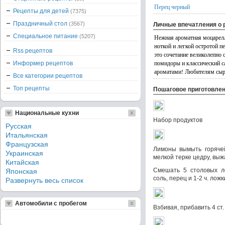
Перец черный
Рецепты для детей
(7375)
Праздничный стол
(3567)
Личные впечатления о 
Специальное питание
(5207)
Нежная ароматная моцарел
ноткой и легкой остротой п
Rss рецептов
это сочетание великолепно 
помидоры и классический с
Информер рецептов
ароматами! Любителям сыр
Все категории рецептов
Топ рецепты
Пошаговое приготовле
Национальные кухни
Набор продуктов
Русская
Итальянская
Французская
Лимоны вымыть горячей
Украинская
мелкой терке цедру, выжа
Китайская
Смешать 5 столовых ло
Японская
соль, перец и 1-2 ч. лож
Развернуть весь список
Автомобили с пробегом
Взбивая, прибавить 4 ст.