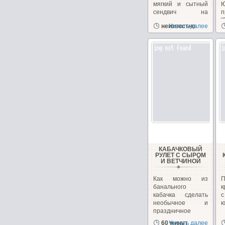
мягкий и сытный
сендвич на
п
перекус или
"
неизвестно
Читать далее
закуску!...
з
КАБАЧКОВЫЙ
РУЛЕТ С СЫРОМ
И ВЕТЧИНОЙ
Как можно из
банального
к
кабачка сделать
необычное и
ю
праздничное
блюдо. Взяв...
60 минут
Читать далее