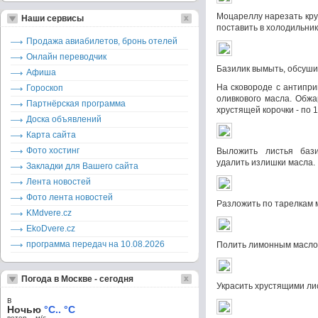
Моцареллу нарезать кр
Наши сервисы
поставить в холодильник
Продажа авиабилетов, бронь отелей
Онлайн переводчик
Базилик вымыть, обсушит
Афиша
На сковороде с антипри
Гороскоп
оливкового масла. Обжа
Партнёрская программа
хрустящей корочки - по 
Доска объявлений
Карта сайта
Фото хостинг
Выложить листья баз
удалить излишки масла.
Закладки для Вашего сайта
Лента новостей
Фото лента новостей
Разложить по тарелкам 
KMdvere.cz
EkoDvere.cz
программа передач на 10.08.2026
Полить лимонным масло
Погода в Москве - сегодня
Украсить хрустящими ли
в
Ночью
°C.. °C
ветер – м/c