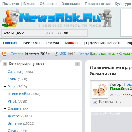
Политика
В мире
Общество
Экономика
Происшествия
Культура
Главная
Все темы
Россия
Каналы
[+] Добавить новость
И
Сегодня:
10 августа 2026 г.
MSK
10
:
19
Курсы:
82.17 руб (+0.76)
94.84 
Категории рецептов
Лимонная моцар
Салаты
(10495)
базиликом
Супы
(4506)
Автор:
Пов
Мясо
(8919)
Поварёнок 3
Птица и яйца
(7361)
589 прос
Рыба
(3698)
Распечатать
Овощи
(1583)
Десерты
(10780)
Выпечка
(15352)
Соусы
(874)