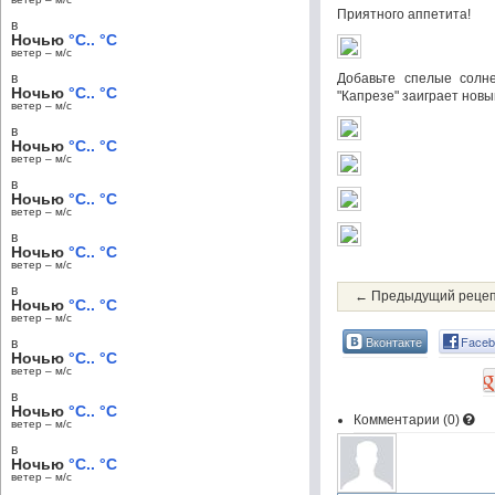
Приятного аппетита!
в
Ночью
°C.. °C
ветер – м/c
в
Добавьте спелые солн
Ночью
°C.. °C
"Капрезе" заиграет новы
ветер – м/c
в
Ночью
°C.. °C
ветер – м/c
в
Ночью
°C.. °C
ветер – м/c
в
Ночью
°C.. °C
ветер – м/c
в
← Предыдущий реце
Ночью
°C.. °C
ветер – м/c
Вконтакте
Faceb
в
Ночью
°C.. °C
ветер – м/c
в
Ночью
°C.. °C
Комментарии (
0
)
ветер – м/c
в
Ночью
°C.. °C
ветер – м/c