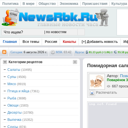
Политика
В мире
Общество
Экономика
Происшествия
Культура
Главная
Все темы
Россия
Каналы
[+] Добавить новость
И
Сегодня:
6 августа 2026 г.
MSK
03
:
42
Курсы:
81.13 руб (+1.06)
93.58 ру
Категории рецептов
Помидорная сал
Салаты
(10495)
Автор:
Пов
Супы
(4506)
Поварёнок 3
Мясо
(8919)
667 прос
Птица и яйца
(7361)
Распечатать
Рыба
(3698)
Овощи
(1583)
Десерты
(10780)
Выпечка
(15352)
Соусы
(874)