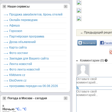
Наши сервисы
Продажа авиабилетов, бронь отелей
Онлайн переводчик
Афиша
Гороскоп
← Предыдущий реце
Партнёрская программа
Доска объявлений
Вконтакте
Faceb
Карта сайта
Фото хостинг
Закладки для Вашего сайта
Комментарии (
0
)
Лента новостей
Фото лента новостей
KMdvere.cz
EkoDvere.cz
программа передач на 06.08.2026
Погода в Москве - сегодня
в
Ночью
°C.. °C
ветер – м/c