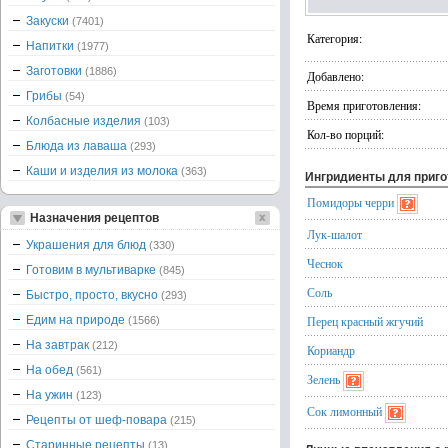
Закуски
(7401)
Категория:
Напитки
(1977)
Заготовки
(1886)
Добавлено:
Грибы
(54)
Время приготовления:
Колбасные изделия
(103)
Кол-во порций:
Блюда из лаваша
(293)
Каши и изделия из молока
(363)
Ингридиенты для приг
Помидоры черри
Назначения рецептов
Лук-шалот
Украшения для блюд
(330)
Чеснок
Готовим в мультиварке
(845)
Соль
Быстро, просто, вкусно
(293)
Едим на природе
Перец красный жгучий
(1566)
На завтрак
(212)
Кориандр
На обед
(561)
Зелень
На ужин
(123)
Сок лимонный
Рецепты от шеф-повара
(215)
Старинные рецепты
(13)