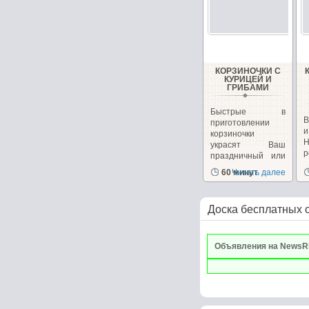
КОРЗИНОЧКИ С
КУРИЦЕЙ И
ГРИБАМИ
Быстрые в
В
приготовлении
корзиночки
украсят Ваш
р
праздничный или
к
повседневный...
60 минут
Читать далее
Доска бесплатных 
Объявления на NewsR