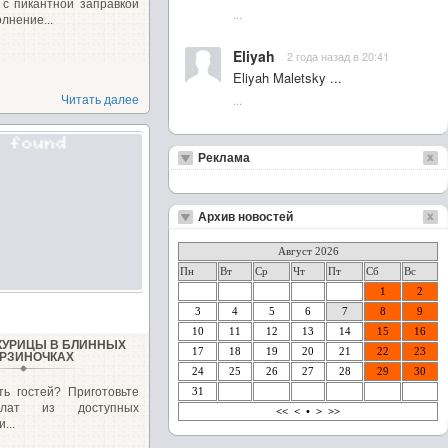
 с пикантной заправкой
...
лнение...
Eliyah
2 года назад в 20:41
Eliyah Maletsky ...
...
Читать далее
Реклама
Архив новостей
Август 2026
Пн
Вт
Ср
Чт
Пт
Сб
Вс
1
2
3
4
5
6
7
8
9
10
11
12
13
14
15
16
 КУРИЦЫ В БЛИННЫХ
17
18
19
20
21
22
23
РЗИНОЧКАХ
24
25
26
27
28
29
30
ть гостей? Приготовьте
31
алат из доступных
<<
<
•
>
>>
...