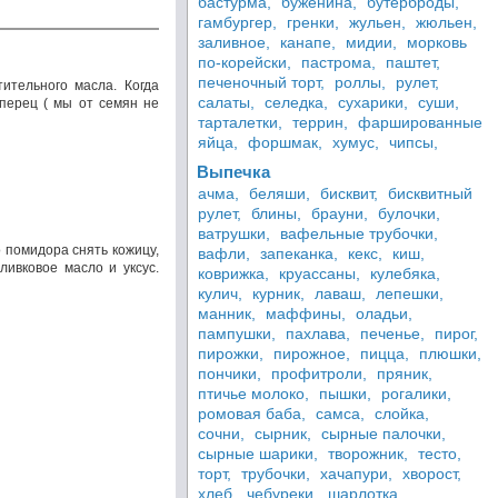
бастурма,
буженина,
бутерброды,
гамбургер,
гренки,
жульен,
жюльен,
заливное,
канапе,
мидии,
морковь
по-корейски,
пастрома,
паштет,
печеночный торт,
роллы,
рулет,
ительного масла. Когда
салаты,
селедка,
сухарики,
суши,
 перец ( мы от семян не
тарталетки,
террин,
фаршированные
яйца,
форшмак,
хумус,
чипсы,
Выпечка
ачма,
беляши,
бисквит,
бисквитный
рулет,
блины,
брауни,
булочки,
ватрушки,
вафельные трубочки,
 помидора снять кожицу,
вафли,
запеканка,
кекс,
киш,
ливковое масло и уксус.
коврижка,
круассаны,
кулебяка,
кулич,
курник,
лаваш,
лепешки,
манник,
маффины,
оладьи,
пампушки,
пахлава,
печенье,
пирог,
пирожки,
пирожное,
пицца,
плюшки,
пончики,
профитроли,
пряник,
птичье молоко,
пышки,
рогалики,
ромовая баба,
самса,
слойка,
сочни,
сырник,
сырные палочки,
сырные шарики,
творожник,
тесто,
торт,
трубочки,
хачапури,
хворост,
хлеб,
чебуреки,
шарлотка,