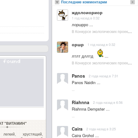
Последние комментарии
ждолоиориор
1 год назад в 0:32
лоршрро ...
В Конкурсе экологических проектов в Подмосковье активно участвовала молодежь :: NewsRbk.ru...
оршр
1 год назад в 0:32
лтлт дллтд
...
В Конкурсе экологических проектов в Подмосковье активно участвовала молодежь :: NewsRbk.ru...
Panos
2 года назад в 7:31
Panos Naidin ...
...
Riahnna
2 года назад в 6:56
Riahnna Dempster ...
...
АТ "ВИТАМИН"
Caira
2 года назад в 3:25
 легкий, хрустящий,
Caira Grohol ...