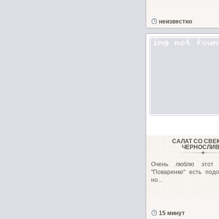
неизвестно
САЛАТ СО СВЕ
ЧЕРНОСЛИ
Очень люблю этот 
"Поваренке" есть под
но...
15 минут