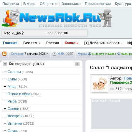
Политика
В мире
Общество
Экономика
Происшествия
Культура
Главная
Все темы
Россия
Каналы
[+] Добавить новость
И
Сегодня:
7 августа 2026 г.
MSK
00
:
57
Курсы:
81.41 руб (+0.48)
94.06 ру
Категории рецептов
Салат "Гладиато
Салаты
(10495)
Автор:
Пов
Супы
(4506)
Поварёнок 3
Мясо
(8919)
512 прос
Птица и яйца
(7361)
Рыба
(3698)
Овощи
(1583)
Десерты
(10780)
Выпечка
(15352)
Соусы
(874)