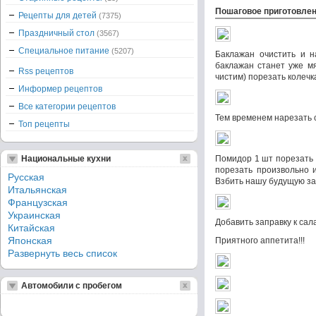
Пошаговое приготовле
Рецепты для детей
(7375)
Праздничный стол
(3567)
Специальное питание
(5207)
Баклажан очистить и н
баклажан станет уже мя
Rss рецептов
чистим) порезать колечк
Информер рецептов
Все категории рецептов
Тем временем нарезать с
Топ рецепты
Национальные кухни
Помидор 1 шт порезать 
порезать произвольно и
Русская
Взбить нашу будущую за
Итальянская
Французская
Украинская
Добавить заправку к сал
Китайская
Японская
Приятного аппетита!!!
Развернуть весь список
Автомобили с пробегом