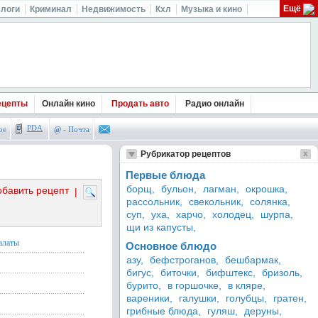
Ещё
логи
Криминал
Недвижимость
Кхл
Музыка и кино
ецепты
Онлайн кино
Продать авто
Радио онлайн
PDA
ое
@
- Почта
Рубрикатор рецептов
Первые блюда
борщ,
бульон,
лагман,
окрошка,
обавить рецепт
|
рассольник,
свекольник,
солянка,
суп,
уха,
харчо,
холодец,
шурпа,
щи из капусты,
алаты
Основное блюдо
азу,
бефстроганов,
бешбармак,
бигус,
биточки,
бифштекс,
бризоль,
бурито,
в горшочке,
в кляре,
вареники,
галушки,
голубцы,
гратен,
грибные блюда,
гуляш,
деруны,