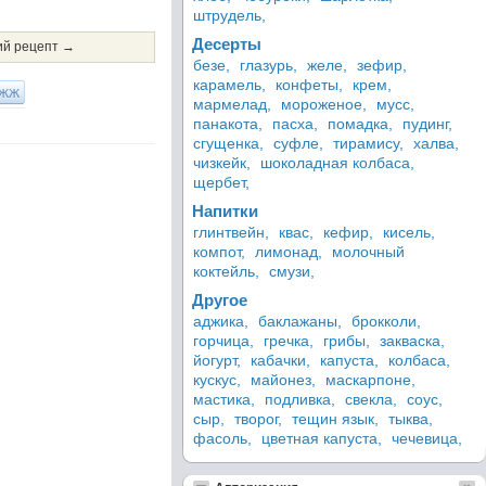
штрудель,
Десерты
й рецепт →
безе,
глазурь,
желе,
зефир,
карамель,
конфеты,
крем,
ЖЖ
мармелад,
мороженое,
мусс,
панакота,
пасха,
помадка,
пудинг,
сгущенка,
суфле,
тирамису,
халва,
чизкейк,
шоколадная колбаса,
щербет,
Напитки
глинтвейн,
квас,
кефир,
кисель,
компот,
лимонад,
молочный
коктейль,
смузи,
Другое
аджика,
баклажаны,
брокколи,
горчица,
гречка,
грибы,
закваска,
йогурт,
кабачки,
капуста,
колбаса,
кускус,
майонез,
маскарпоне,
мастика,
подливка,
свекла,
соус,
сыр,
творог,
тещин язык,
тыква,
фасоль,
цветная капуста,
чечевица,