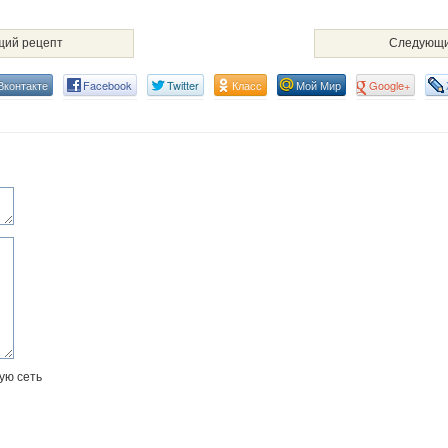
ий рецепт
Следующи
Вконтакте
Facebook
Twitter
Класс
Мой Мир
Google+
ую сеть