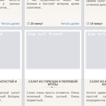
кая капуста
У нас продолжается акция "мы
свежий салат
о в разных
болеем и бастуем" вечером, кроме
отличное допо
тов,...
салатиков...
Читать далее
20 минут
Читать далее
10 минут
КАПУСТОЙ И
САЛАТ ИЗ ГОРБУШИ И ПЕРЛОВОЙ
САЛАТ ИЗ
КРУПЫ
КО
усный салат!
Салат очень просто готовится. Очень
Хотите удиви
ный! Вобщем,
полезный. Очень сытный. Очень
простой с
..
бюджетный...
ингредиентов и