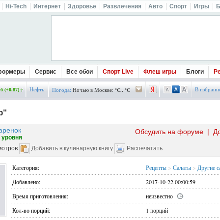
Hi-Tech
Интернет
Здоровье
Развлечения
Авто
Спорт
Игры
Б
формеры
Сервис
Все обои
Спорт Live
Флеш игры
Блоги
Р
Нефть:
В избранн
б (+0.87)
Погода:
Ночью в Москве:
°C.. °C
р"
аренок
Обсудить на форуме
|
Д
 уровня
мотров
Добавить в кулинарную книгу
Распечатать
Категория:
Рецепты
>
Салаты
>
Другие с
Добавлено:
2017-10-22 00:00:59
Время приготовления:
неизвестно
Кол-во порций:
1 порций