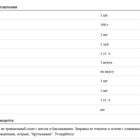
отовления
1 шт
100 г
2 шт
1 зуб.
1 ст. л.
3 веточ.
по вкусу
3 шт
1 шт
1 ст. л.
шт
рецепте
 не тривиальный салат с мясом и баклажанами. Заправка из томатов и зелени с оливков
пикантным, острым, "брутальным". Угощайтесь!