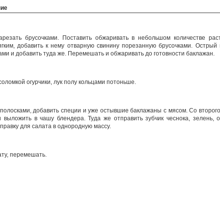
ние
арезать брусочками. Поставить обжаривать в небольшом количестве раст
гким, добавить к нему отварную свинину порезанную брусочками. Острый
ами и добавить туда же. Перемешать и обжаривать до готовности баклажан.
оломкой огурчики, лук полу кольцами потоньше.
полосками, добавить специи и уже остывшие баклажаны с мясом. Со второго
 выложить в чашу блендера. Туда же отправить зубчик чеснока, зелень, о
правку для салата в однородную массу.
ату, перемешать.