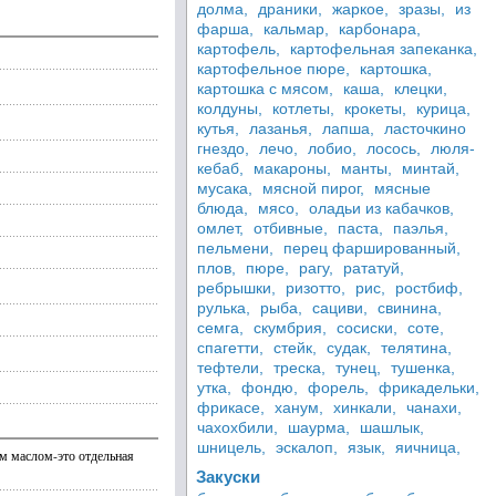
долма,
драники,
жаркое,
зразы,
из
фарша,
кальмар,
карбонара,
картофель,
картофельная запеканка,
картофельное пюре,
картошка,
картошка с мясом,
каша,
клецки,
колдуны,
котлеты,
крокеты,
курица,
кутья,
лазанья,
лапша,
ласточкино
гнездо,
лечо,
лобио,
лосось,
люля-
кебаб,
макароны,
манты,
минтай,
мусака,
мясной пирог,
мясные
блюда,
мясо,
оладьи из кабачков,
омлет,
отбивные,
паста,
паэлья,
пельмени,
перец фаршированный,
плов,
пюре,
рагу,
рататуй,
ребрышки,
ризотто,
рис,
ростбиф,
рулька,
рыба,
сациви,
свинина,
семга,
скумбрия,
сосиски,
соте,
спагетти,
стейк,
судак,
телятина,
тефтели,
треска,
тунец,
тушенка,
утка,
фондю,
форель,
фрикадельки,
фрикасе,
ханум,
хинкали,
чанахи,
чахохбили,
шаурма,
шашлык,
шницель,
эскалоп,
язык,
яичница,
ым маслом-это отдельная
Закуски