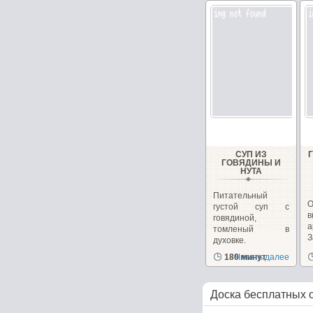
СУП ИЗ
ГОВЯДИНЫ И
НУТА
Питательный
густой суп с
говядиной,
а
томленый в
духовке.
д
180 минут
Читать далее
Доска бесплатных 