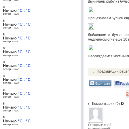
Вынимаем рыбу из бульо
в
Ночью
°C.. °C
ветер – м/c
Процеживаем бульон ещё
в
Ночью
°C.. °C
ветер – м/c
в
Добавляем в бульон и
Ночью
°C.. °C
медленном огне ещё 10 
ветер – м/c
в
Ночью
°C.. °C
ветер – м/c
Наслаждаемся чистым вк
в
Ночью
°C.. °C
ветер – м/c
← Предыдущий реце
в
Ночью
°C.. °C
Вконтакте
Faceb
ветер – м/c
в
Ночью
°C.. °C
ветер – м/c
в
Комментарии (
0
)
Ночью
°C.. °C
ветер – м/c
в
Ночью
°C.. °C
ветер – м/c