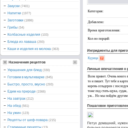
Закуски
(7401)
Категория:
Напитки
(1977)
Заготовки
(1886)
Добавлено:
Грибы
(54)
Время приготовления:
Колбасные изделия
(103)
Кол-во порций:
Блюда из лаваша
(293)
Каши и изделия из молока
(363)
Ингридиенты для приг
Курица
Назначения рецептов
Личные впечатления о 
Украшения для блюд
(330)
Всем привет. Очень много в
Готовим в мультиварке
(845)
то и пишет. Тут тебе и кар
Быстро, просто, вкусно
(293)
корень сельдерея с послед
тоже под стать-щука, судак
Едим на природе
(1566)
уж... Но мы пойдём другим 
На завтрак
(212)
На обед
Пошаговое приготовле
(561)
На ужин
(123)
Рецепты от шеф-повара
(215)
Петух домашний, нужен 
Старинные рецепты
(13)
бульона получается раз