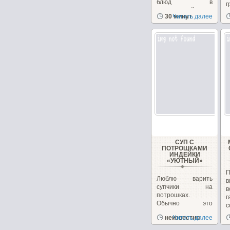
блюд в
г
закавказской
к
30 минут
Читать далее
кухне, в Армении...
н
СУП С
ПОТРОШКАМИ
ИНДЕЙКИ
«УЮТНЫЙ»
П
Люблю варить
в
супчики на
в
потрошках.
г
Обычно это
с
куриные, но
д
неизвестно
Читать далее
сегодня у меня
желудочки...