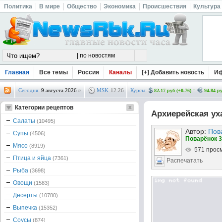
Политика
В мире
Общество
Экономика
Происшествия
Культура
Главная
Все темы
Россия
Каналы
[+] Добавить новость
И
Сегодня:
9 августа 2026 г.
MSK
12
:
26
Курсы:
82.17 руб (+0.76)
94.84 ру
Категории рецептов
Архиерейская ух
Салаты
(10495)
Автор:
Пов
Супы
(4506)
Поварёнок 3
Мясо
(8919)
571 прос
Птица и яйца
(7361)
Распечатать
Рыба
(3698)
Овощи
(1583)
Десерты
(10780)
Выпечка
(15352)
Соусы
(874)