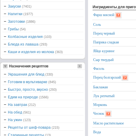
Закуски
(7401)
Ингридиенты для приг
Напитки
(1977)
Фарш мясной
Заготовки
(1886)
Соль
Грибы
(54)
Перец черный
Колбасные изделия
(103)
Паприка сладкая
Блюда из лаваша
(293)
Яйцо куриное
Каши и изделия из молока
(363)
Сыр твердый
Назначения рецептов
Фасоль
Украшения для блюд
(330)
Перец болгарский
Готовим в мультиварке
(845)
Баклажан
Быстро, просто, вкусно
(293)
Лук репчатый
Едим на природе
(1566)
Морковь
На завтрак
(212)
На обед
(561)
Чеснок
На ужин
(123)
Масло растительное
Рецепты от шеф-повара
(215)
Вода
Старинные рецепты
(13)