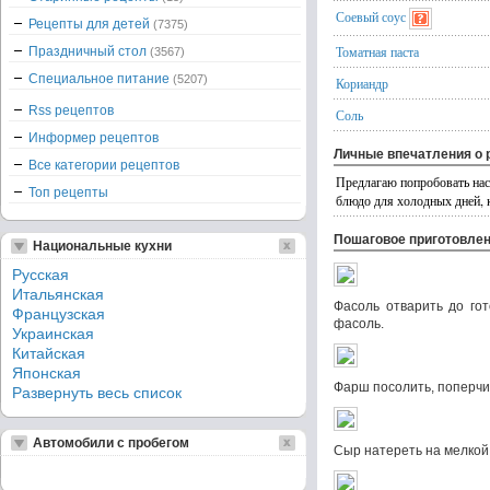
Соевый соус
Рецепты для детей
(7375)
Томатная паста
Праздничный стол
(3567)
Специальное питание
(5207)
Кориандр
Rss рецептов
Соль
Информер рецептов
Личные впечатления о 
Все категории рецептов
Предлагаю попробовать нас
Топ рецепты
блюдо для холодных дней, 
Пошаговое приготовле
Национальные кухни
Русская
Итальянская
Фасоль отварить до гот
Французская
фасоль.
Украинская
Китайская
Японская
Фарш посолить, поперчит
Развернуть весь список
Автомобили с пробегом
Сыр натереть на мелкой 