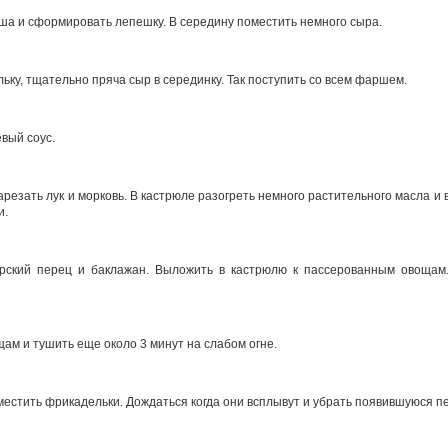
а и сформировать лепешку. В середину поместить немного сыра.
ку, тщательно пряча сыр в серединку. Так поступить со всем фаршем.
вый соус.
езать лук и морковь. В кастрюле разогреть немного растительного масла и 
и.
арский перец и баклажан. Выложить в кастрюлю к пассерованным овощам
щам и тушить еще около 3 минут на слабом огне.
местить фрикадельки. Дождаться когда они всплывут и убрать появившуюся пе