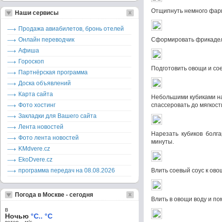
Отщипнуть немного фарш
Наши сервисы
Продажа авиабилетов, бронь отелей
Онлайн переводчик
Сформировать фрикадель
Афиша
Гороскоп
Подготовить овощи и сое
Партнёрская программа
Доска объявлений
Карта сайта
Небольшими кубиками нар
Фото хостинг
спассеровать до мягкост
Закладки для Вашего сайта
Лента новостей
Нарезать кубиков болг
Фото лента новостей
минуты.
KMdvere.cz
EkoDvere.cz
программа передач на 08.08.2026
Влить соевый соус к ово
Погода в Москве - сегодня
Влить в овощи воду и по
в
Ночью
°C.. °C
ветер – м/c