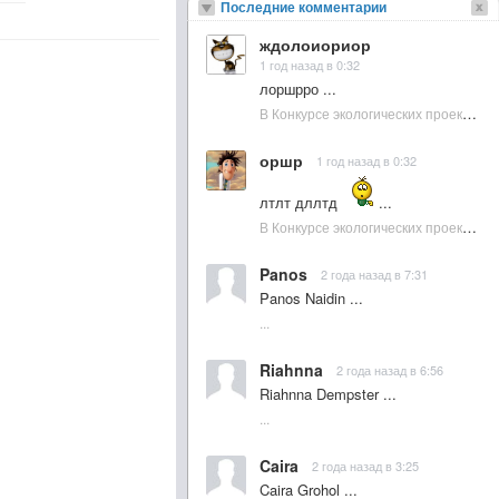
Последние комментарии
ждолоиориор
1 год назад в 0:32
лоршрро ...
В Конкурсе экологических проектов в Подмосковье активно участвовала молодежь :: NewsRbk.ru...
оршр
1 год назад в 0:32
лтлт дллтд
...
В Конкурсе экологических проектов в Подмосковье активно участвовала молодежь :: NewsRbk.ru...
Panos
2 года назад в 7:31
Panos Naidin ...
...
Riahnna
2 года назад в 6:56
Riahnna Dempster ...
...
Caira
2 года назад в 3:25
Caira Grohol ...