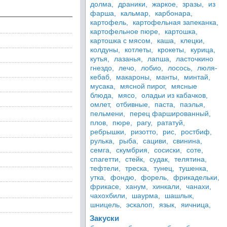
долма,
драники,
жаркое,
зразы,
из
фарша,
кальмар,
карбонара,
картофель,
картофельная запеканка,
картофельное пюре,
картошка,
картошка с мясом,
каша,
клецки,
колдуны,
котлеты,
крокеты,
курица,
кутья,
лазанья,
лапша,
ласточкино
гнездо,
лечо,
лобио,
лосось,
люля-
кебаб,
макароны,
манты,
минтай,
мусака,
мясной пирог,
мясные
блюда,
мясо,
оладьи из кабачков,
омлет,
отбивные,
паста,
паэлья,
пельмени,
перец фаршированный,
плов,
пюре,
рагу,
рататуй,
ребрышки,
ризотто,
рис,
ростбиф,
рулька,
рыба,
сациви,
свинина,
семга,
скумбрия,
сосиски,
соте,
спагетти,
стейк,
судак,
телятина,
тефтели,
треска,
тунец,
тушенка,
утка,
фондю,
форель,
фрикадельки,
фрикасе,
ханум,
хинкали,
чанахи,
чахохбили,
шаурма,
шашлык,
шницель,
эскалоп,
язык,
яичница,
Закуски