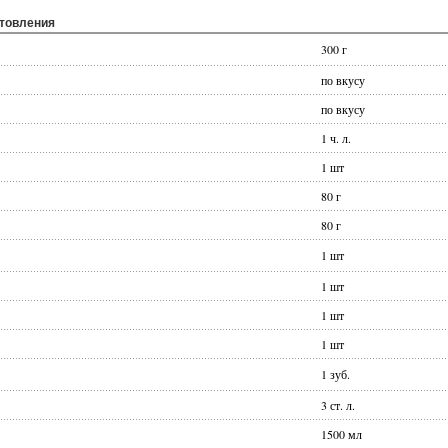
отовления
300 г
по вкусу
по вкусу
1 ч. л.
1 шт
80 г
80 г
1 шт
1 шт
1 шт
1 шт
1 зуб.
3 ст. л.
1500 мл