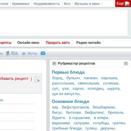
Ещё
логи
Криминал
Недвижимость
Кхл
Музыка и кино
ецепты
Онлайн кино
Продать авто
Радио онлайн
PDA
ое
@
- Почта
Рубрикатор рецептов
Первые блюда
борщ,
бульон,
лагман,
окрошка,
обавить рецепт
|
рассольник,
свекольник,
солянка,
суп,
уха,
харчо,
холодец,
шурпа,
щи из капусты,
пы
Основное блюдо
азу,
бефстроганов,
бешбармак,
бигус,
биточки,
бифштекс,
бризоль,
бурито,
в горшочке,
в кляре,
вареники,
галушки,
голубцы,
гратен,
грибные блюда,
гуляш,
деруны,