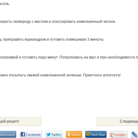
соль.
агреть сковороду с маслом и спассеровать измельченный чеснок.
у, приправить кориандром и готовить помешивая 3 минуты.
заправкой и готовить пару минут. Попробовать на вкус и при необходимости 
ожно посыпать свежей измельченной зеленью. Приятного аппетита!
ий рецепт
Следующи
Вконтакте
Facebook
Twitter
Класс
Мой Мир
Google+