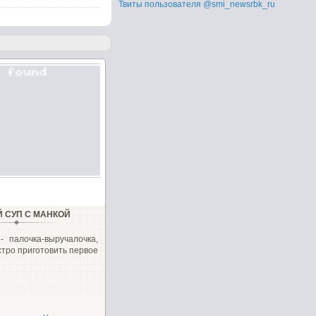
Твиты пользователя @smi_newsrbk_ru
Й СУП С МАНКОЙ
- палочка-выручалочка,
стро приготовить первое