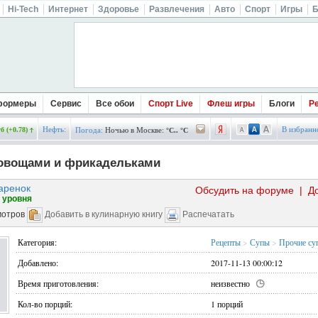
Hi-Tech
Интернет
Здоровье
Развлечения
Авто
Спорт
Игры
Б
формеры
Сервис
Все обои
Спорт Live
Флеш игры
Блоги
Р
Нефть:
В избранн
б (+0.78)
Погода:
Ночью в Москве:
°C.. °C
 овощами и фрикадельками
аренок
Обсудить на форуме
|
Д
 уровня
мотров
Добавить в кулинарную книгу
Распечатать
Категория:
Рецепты
>
Супы
>
Прочие су
Добавлено:
2017-11-13 00:00:12
Время приготовления:
неизвестно
Кол-во порций:
1 порций