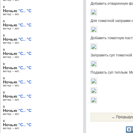
Добавить отваренную фа
в
Ночью
°C.. °C
ветер – м/c
Для томатной заправки н
в
Ночью
°C.. °C
ветер – м/c
в
Добавить томатную паст
Ночью
°C.. °C
ветер – м/c
в
Ночью
°C.. °C
Заправить суп томатной 
ветер – м/c
в
Ночью
°C.. °C
ветер – м/c
Подавать суп теплым. М
в
Ночью
°C.. °C
ветер – м/c
в
Ночью
°C.. °C
ветер – м/c
в
Ночью
°C.. °C
ветер – м/c
← Предыдущ
в
Ночью
°C.. °C
ветер – м/c