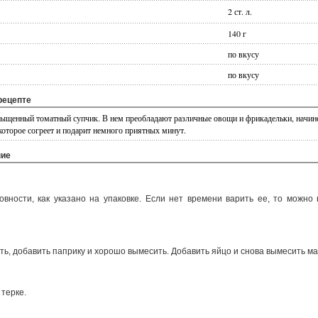
2 ст. л.
140 г
по вкусу
по вкусу
рецепте
ыщенный томатный супчик. В нем преобладают различные овощи и фрикадельки, начин
которое согреет и подарит немного приятных минут.
ние
овности, как указано на упаковке. Если нет времени варить ее, то можно
ь, добавить паприку и хорошо вымесить. Добавить яйцо и снова вымесить ма
терке.