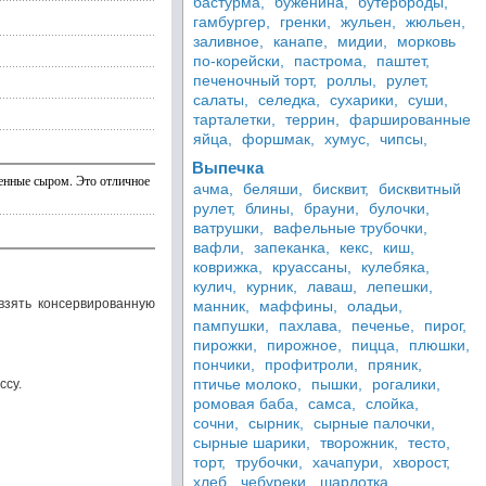
бастурма,
буженина,
бутерброды,
гамбургер,
гренки,
жульен,
жюльен,
заливное,
канапе,
мидии,
морковь
по-корейски,
пастрома,
паштет,
печеночный торт,
роллы,
рулет,
салаты,
селедка,
сухарики,
суши,
тарталетки,
террин,
фаршированные
яйца,
форшмак,
хумус,
чипсы,
Выпечка
енные сыром. Это отличное
ачма,
беляши,
бисквит,
бисквитный
рулет,
блины,
брауни,
булочки,
ватрушки,
вафельные трубочки,
вафли,
запеканка,
кекс,
киш,
коврижка,
круассаны,
кулебяка,
кулич,
курник,
лаваш,
лепешки,
 взять консервированную
манник,
маффины,
оладьи,
пампушки,
пахлава,
печенье,
пирог,
пирожки,
пирожное,
пицца,
плюшки,
пончики,
профитроли,
пряник,
птичье молоко,
пышки,
рогалики,
ссу.
ромовая баба,
самса,
слойка,
сочни,
сырник,
сырные палочки,
сырные шарики,
творожник,
тесто,
торт,
трубочки,
хачапури,
хворост,
хлеб,
чебуреки,
шарлотка,