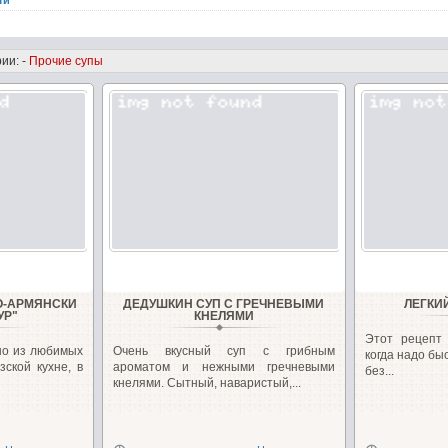
ти
ии: -
Прочие супы
О-АРМЯНСКИ
ДЕДУШКИН СУП С ГРЕЧНЕВЫМИ
ЛЕГКИ
УР"
КНЕЛЯМИ
Этот рецепт 
но из любимых
Очень вкусный суп с грибным
когда надо бы
зской кухне, в
ароматом и нежными гречневыми
без...
кнелями. Сытный, наваристый,...