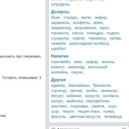
штрудель,
Десерты
безе,
глазурь,
желе,
зефир,
карамель,
конфеты,
крем,
мармелад,
мороженое,
мусс,
панакота,
пасха,
помадка,
пудинг,
сгущенка,
суфле,
тирамису,
халва,
чизкейк,
шоколадная колбаса,
щербет,
Напитки
выложить лук с морковью,
глинтвейн,
квас,
кефир,
кисель,
компот,
лимонад,
молочный
коктейль,
смузи,
. Готовить помешивая 3
Другое
аджика,
баклажаны,
брокколи,
горчица,
гречка,
грибы,
закваска,
йогурт,
кабачки,
капуста,
колбаса,
кускус,
майонез,
маскарпоне,
мастика,
подливка,
свекла,
соус,
сыр,
творог,
тещин язык,
тыква,
нку.
фасоль,
цветная капуста,
чечевица,