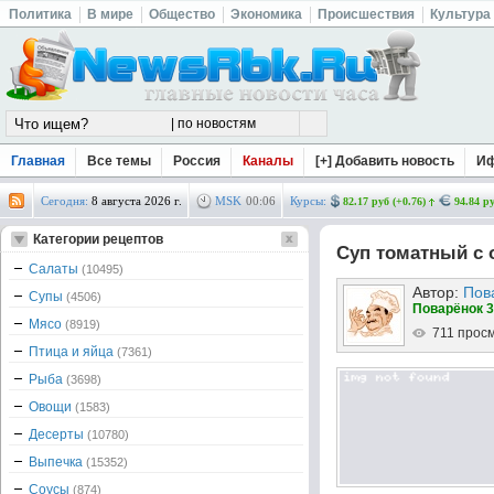
Политика
В мире
Общество
Экономика
Происшествия
Культура
Главная
Все темы
Россия
Каналы
[+] Добавить новость
И
Сегодня:
8 августа 2026 г.
MSK
00
:
06
Курсы:
82.17 руб (+0.76)
94.84 ру
Категории рецептов
Суп томатный с
Салаты
(10495)
Автор:
Пов
Супы
(4506)
Поварёнок 3
Мясо
(8919)
711 прос
Птица и яйца
(7361)
Рыба
(3698)
Овощи
(1583)
Десерты
(10780)
Выпечка
(15352)
Соусы
(874)