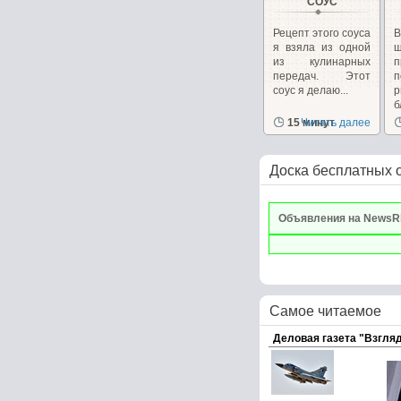
СОУС
Рецепт этого соуса
В
я взяла из одной
из кулинарных
п
передач. Этот
соус я делаю...
р
б
15 минут
Читать далее
Доска бесплатных 
Объявления на NewsR
Самое читаемое