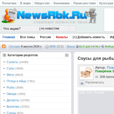
Политика
В мире
Общество
Экономика
Происшествия
Культура
Главная
Все темы
Россия
Каналы
[+] Добавить новость
И
Сегодня:
8 августа 2026 г.
MSK
23
:
52
Курсы:
82.17 руб (+0.76)
94.84 ру
Категории рецептов
Соусы для рыбы
Салаты
(10495)
Автор:
Пов
Супы
(4506)
Поварёнок 3
Мясо
(8919)
308 прос
Птица и яйца
(7361)
Распечатать
Рыба
(3698)
Овощи
(1583)
Десерты
(10780)
Выпечка
(15352)
Соусы
(874)