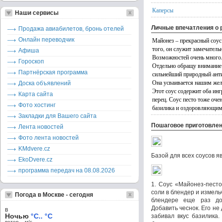
Каперсы
Наши сервисы
Личные впечатления о 
Продажа авиабилетов, бронь отелей
Онлайн переводчик
Майонез – прекрасный соус
того, он служит замечатель
Афиша
Возможностей очень много.
Гороскоп
Отдельно обращу внимание 
Партнёрская программа
сильнейший природный анти
Она усваивается нашим жел
Доска объявлений
Этот соус содержит оба ин
Карта сайта
перец. Соус песто тоже оче
Фото хостинг
базилика и оздоровляющим
Закладки для Вашего сайта
Пошаговое приготовле
Лента новостей
Фото лента новостей
KMdvere.cz
Базой для всех соусов я
EkoDvere.cz
программа передач на 08.08.2026
1. Соус «Майонез-песто
соли в блендер и измель
Погода в Москве - сегодня
блендере еще раз до
Добавить чеснок. Его не
в
Ночью
°C.. °C
забивал вкус базилика
ветер – м/c