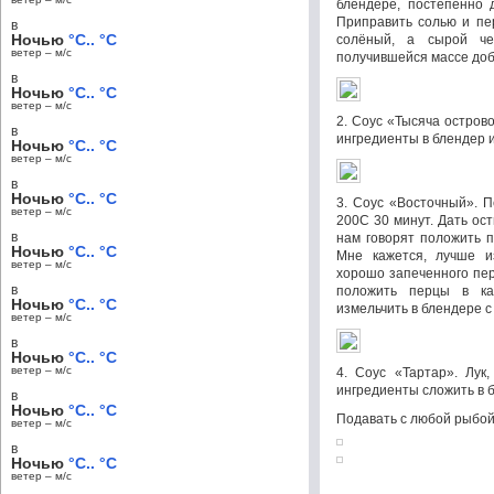
блендере, постепенно 
Приправить солью и пе
в
Ночью
°C.. °C
солёный, а сырой че
ветер – м/c
получившейся массе доб
в
Ночью
°C.. °C
ветер – м/c
2. Соус «Тысяча острово
в
ингредиенты в блендер и
Ночью
°C.. °C
ветер – м/c
в
Ночью
°C.. °C
3. Соус «Восточный». П
ветер – м/c
200С 30 минут. Дать ост
в
нам говорят положить п
Ночью
°C.. °C
Мне кажется, лучше из
ветер – м/c
хорошо запеченного пер
в
положить перцы в ка
Ночью
°C.. °C
измельчить в блендере 
ветер – м/c
в
Ночью
°C.. °C
ветер – м/c
4. Соус «Тартар». Лук
ингредиенты сложить в б
в
Ночью
°C.. °C
Подавать с любой рыбой
ветер – м/c
в
Ночью
°C.. °C
ветер – м/c