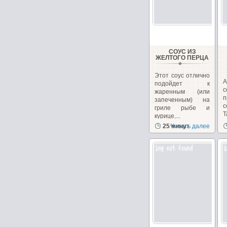
СОУС ИЗ
ЖЕЛТОГО ПЕРЦА
Этот соус отлично
А
подойдет к
с
жаренным (или
п
запеченным) на
с
гриле рыбе и
курице,...
о
25 минут
Читать далее