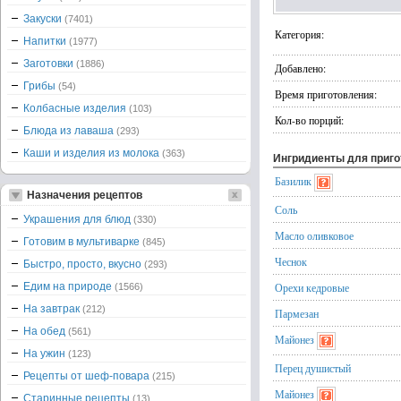
Закуски
(7401)
Категория:
Напитки
(1977)
Заготовки
(1886)
Добавлено:
Грибы
(54)
Время приготовления:
Колбасные изделия
(103)
Кол-во порций:
Блюда из лаваша
(293)
Каши и изделия из молока
(363)
Ингридиенты для приг
Базилик
Назначения рецептов
Соль
Украшения для блюд
(330)
Масло оливковое
Готовим в мультиварке
(845)
Чеснок
Быстро, просто, вкусно
(293)
Едим на природе
Орехи кедровые
(1566)
На завтрак
(212)
Пармезан
На обед
(561)
Майонез
На ужин
(123)
Перец душистый
Рецепты от шеф-повара
(215)
Майонез
Старинные рецепты
(13)