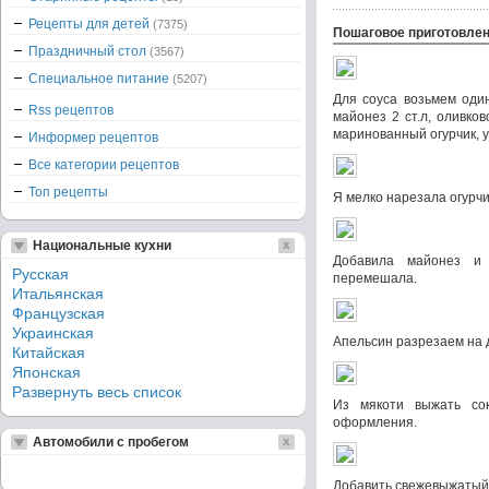
Рецепты для детей
(7375)
Пошаговое приготовле
Праздничный стол
(3567)
Специальное питание
(5207)
Для соуса возьмем один
Rss рецептов
майонез 2 ст.л, оливко
маринованный огурчик, у
Информер рецептов
Все категории рецептов
Топ рецепты
Я мелко нарезала огурчи
Национальные кухни
Добавила майонез и
Русская
перемешала.
Итальянская
Французская
Украинская
Апельсин разрезаем на 
Китайская
Японская
Развернуть весь список
Из мякоти выжать со
оформления.
Автомобили с пробегом
Добавить свежевыжатый 