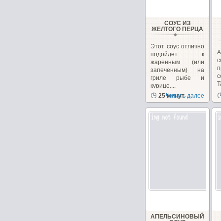
СОУС ИЗ
ЖЕЛТОГО ПЕРЦА
Этот соус отлично
А
подойдет к
с
жаренным (или
п
запеченным) на
с
гриле рыбе и
курице,...
о
25 минут
Читать далее
АПЕЛЬСИНОВЫЙ