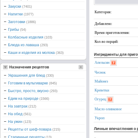
Закуски
(7401)
Категория:
Напитки
(1977)
Заготовки
(1886)
Добавлено:
Грибы
(54)
Время приготовления:
Колбасные изделия
(103)
Кол-во порций:
Блюда из лаваша
(293)
Каши и изделия из молока
(363)
Ингридиенты для приг
Апельсин
Назначения рецептов
Чеснок
Украшения для блюд
(330)
Майонез
Готовим в мультиварке
(845)
Креветки
Быстро, просто, вкусно
(293)
Едим на природе
Огурец
(1566)
На завтрак
(212)
Масло оливковое
На обед
(561)
Укроп
На ужин
(123)
Личные впечатления о 
Рецепты от шеф-повара
(215)
.
Старинные рецепты
(13)