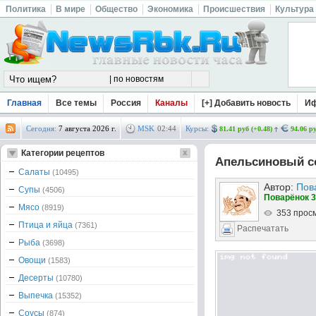
Политика
В мире
Общество
Экономика
Происшествия
Культура
Главная
Все темы
Россия
Каналы
[+] Добавить новость
И
Сегодня:
7 августа 2026 г.
MSK
02
:
44
Курсы:
81.41 руб (+0.48)
94.06 ру
Категории рецептов
Апельсиновый со
Салаты
(10495)
Автор:
Пов
Супы
(4506)
Поварёнок 3
Мясо
(8919)
353 прос
Птица и яйца
(7361)
Распечатать
Рыба
(3698)
Овощи
(1583)
Десерты
(10780)
Выпечка
(15352)
Соусы
(874)