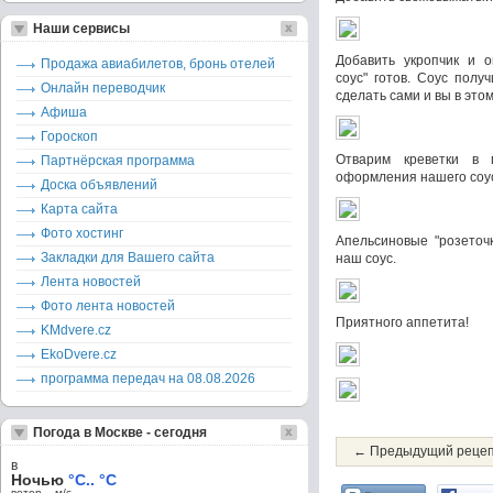
Наши сервисы
Добавить укропчик и 
Продажа авиабилетов, бронь отелей
соус" готов. Соус полу
Онлайн переводчик
сделать сами и вы в это
Афиша
Гороскоп
Отварим креветки в 
Партнёрская программа
оформления нашего соу
Доска объявлений
Карта сайта
Фото хостинг
Апельсиновые "розеточк
Закладки для Вашего сайта
наш соус.
Лента новостей
Фото лента новостей
Приятного аппетита!
KMdvere.cz
EkoDvere.cz
программа передач на 08.08.2026
Погода в Москве - сегодня
← Предыдущий реце
в
Ночью
°C.. °C
ветер – м/c