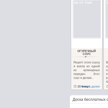
ОГУРЕЧНЫЙ
СОУС
Рецепт этого соуса
В
я взяла из одной
из кулинарных
п
передач. Этот
соус я делаю...
р
б
15 минут
Читать далее
Доска бесплатных 