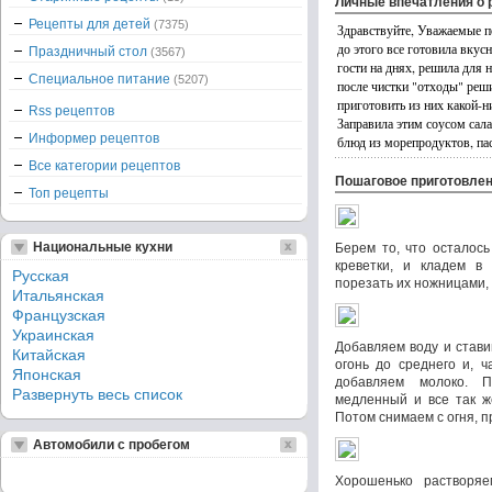
Личные впечатления о 
Рецепты для детей
(7375)
Здравствуйте, Уважаемые по
до этого все готовила вку
Праздничный стол
(3567)
гости на днях, решила для 
Специальное питание
(5207)
после чистки "отходы" реши
приготовить из них какой-н
Rss рецептов
Заправила этим соусом сала
Информер рецептов
блюд из морепродуктов, па
Все категории рецептов
Пошаговое приготовле
Топ рецепты
Национальные кухни
Берем то, что осталось
креветки, и кладем в
Русская
порезать их ножницами, 
Итальянская
Французская
Украинская
Добавляем воду и стави
Китайская
огонь до среднего и, 
Японская
добавляем молоко. 
Развернуть весь список
медленный и все так ж
Потом снимаем с огня, 
Автомобили с пробегом
Хорошенько растворяе