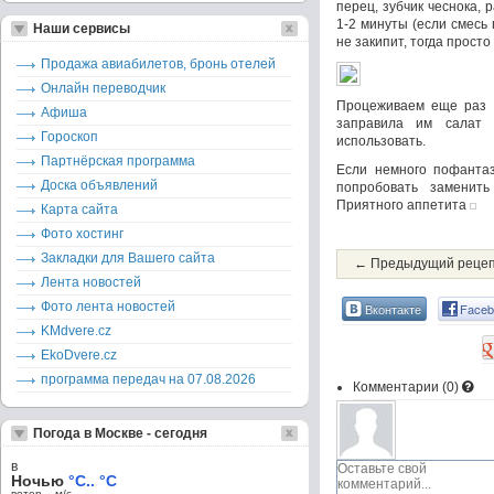
перец, зубчик чеснока, 
1-2 минуты (если смесь 
Наши сервисы
не закипит, тогда просто
Продажа авиабилетов, бронь отелей
Онлайн переводчик
Процеживаем еще раз н
Афиша
заправила им салат "
Гороскоп
использовать.
Партнёрская программа
Если немного пофантаз
Доска объявлений
попробовать заменит
Приятного аппетита
Карта сайта
Фото хостинг
Закладки для Вашего сайта
← Предыдущий реце
Лента новостей
Фото лента новостей
Вконтакте
Faceb
KMdvere.cz
EkoDvere.cz
программа передач на 07.08.2026
Комментарии (
0
)
Погода в Москве - сегодня
в
Ночью
°C.. °C
ветер – м/c