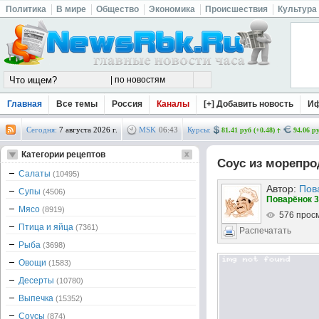
Политика
В мире
Общество
Экономика
Происшествия
Культура
Главная
Все темы
Россия
Каналы
[+] Добавить новость
И
Сегодня:
7 августа 2026 г.
MSK
06
:
43
Курсы:
81.41 руб (+0.48)
94.06 ру
Категории рецептов
Соус из морепро
Салаты
(10495)
Автор:
Пов
Супы
(4506)
Поварёнок 3
Мясо
(8919)
576 прос
Птица и яйца
(7361)
Распечатать
Рыба
(3698)
Овощи
(1583)
Десерты
(10780)
Выпечка
(15352)
Соусы
(874)