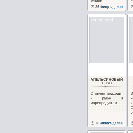
курице,...
о
25 минут
Читать далее
АПЕЛЬСИНОВЫЙ
СОУС
Отлично подходит
Э
к рыбе и
х
морепродуктам.
О
с
30 минут
Читать далее