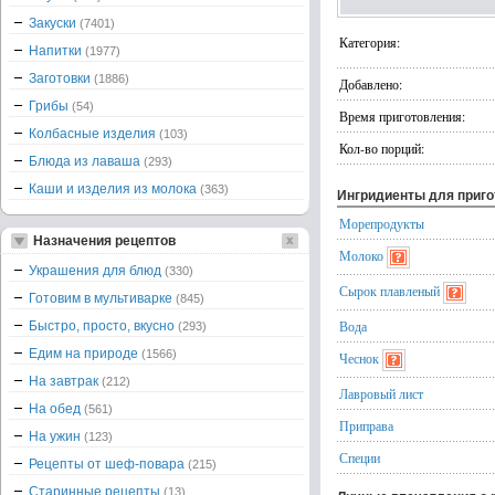
Закуски
(7401)
Категория:
Напитки
(1977)
Заготовки
(1886)
Добавлено:
Грибы
(54)
Время приготовления:
Колбасные изделия
(103)
Кол-во порций:
Блюда из лаваша
(293)
Каши и изделия из молока
(363)
Ингридиенты для приг
Морепродукты
Назначения рецептов
Молоко
Украшения для блюд
(330)
Сырок плавленый
Готовим в мультиварке
(845)
Вода
Быстро, просто, вкусно
(293)
Едим на природе
(1566)
Чеснок
На завтрак
(212)
Лавровый лист
На обед
(561)
Приправа
На ужин
(123)
Специи
Рецепты от шеф-повара
(215)
Старинные рецепты
(13)