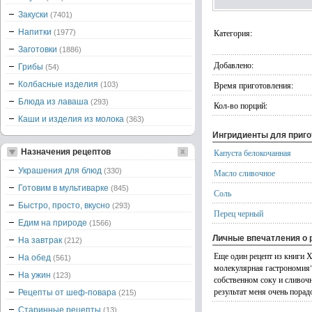
Закуски
(7401)
Напитки
Категория:
(1977)
Заготовки
(1886)
Добавлено:
Грибы
(54)
Колбасные изделия
Время приготовления:
(103)
Блюда из лаваша
(293)
Кол-во порций:
Каши и изделия из молока
(363)
Ингридиенты для приг
Назначения рецептов
Капуста белокочанная
Украшения для блюд
(330)
Масло сливочное
Готовим в мультиварке
(845)
Соль
Быстро, просто, вкусно
(293)
Перец черный
Едим на природе
(1566)
Личные впечатления о 
На завтрак
(212)
Еще один рецепт из книги 
На обед
(561)
молекулярная гастрономия".
На ужин
(123)
собственном соку и сливоч
результат меня очень порад
Рецепты от шеф-повара
(215)
Старинные рецепты
(13)