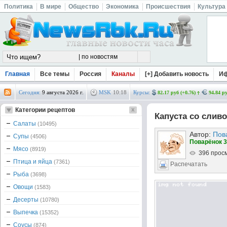
Политика
В мире
Общество
Экономика
Происшествия
Культура
Главная
Все темы
Россия
Каналы
[+] Добавить новость
И
Сегодня:
9 августа 2026 г.
MSK
10
:
18
Курсы:
82.17 руб (+0.76)
94.84 ру
Категории рецептов
Капуста со сли
Салаты
(10495)
Автор:
Пов
Супы
(4506)
Поварёнок 3
Мясо
(8919)
396 прос
Птица и яйца
(7361)
Распечатать
Рыба
(3698)
Овощи
(1583)
Десерты
(10780)
Выпечка
(15352)
Соусы
(874)