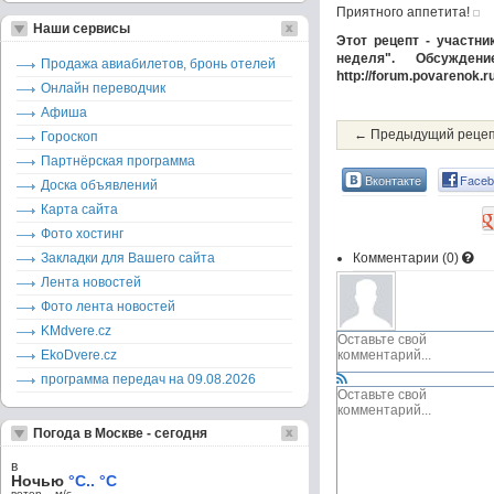
Приятного аппетита!
Наши сервисы
Этот рецепт - участни
неделя". Обсужде
Продажа авиабилетов, бронь отелей
http://forum.povarenok.
Онлайн переводчик
Афиша
← Предыдущий реце
Гороскоп
Партнёрская программа
Вконтакте
Faceb
Доска объявлений
Карта сайта
Фото хостинг
Закладки для Вашего сайта
Комментарии (
0
)
Лента новостей
Фото лента новостей
KMdvere.cz
EkoDvere.cz
программа передач на 09.08.2026
Погода в Москве - сегодня
в
Ночью
°C.. °C
ветер – м/c