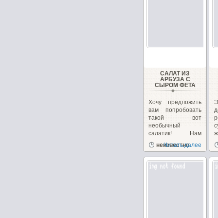
САЛАТ ИЗ
АРБУЗА С
СЫРОМ ФЕТА
Хочу предложить
вам попробовать
такой вот
необычный
салатик! Нам
иногда
д
неизвестно
Читать далее
надоедает...