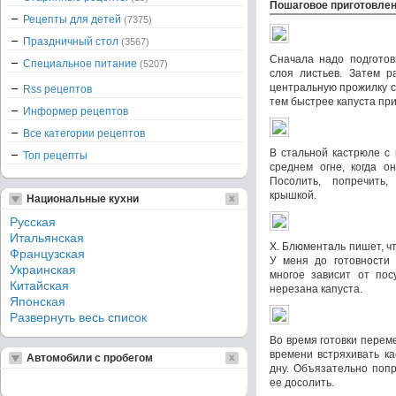
Пошаговое приготовле
Рецепты для детей
(7375)
Праздничный стол
(3567)
Сначала надо подготов
Специальное питание
(5207)
слоя листьев. Затем р
центральную прожилку с
Rss рецептов
тем быстрее капуста при
Информер рецептов
Все категории рецептов
В стальной кастрюле с
Топ рецепты
среднем огне, когда он
Посолить, попречить
крышкой.
Национальные кухни
Русская
Итальянская
Х. Блюменталь пишет, чт
Французская
У меня до готовности 
Украинская
многое зависит от пос
Китайская
нерезана капуста.
Японская
Развернуть весь список
Во время готовки перем
времени встряхивать ка
Автомобили с пробегом
дну. Объязательно попр
ее досолить.