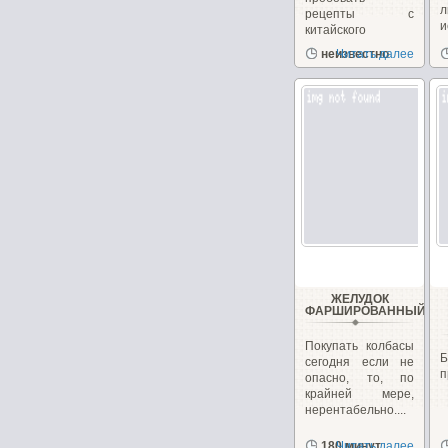
л
рецепты с
и
китайского
г
кулинарного
неизвестно
Читать далее
сайта. Сегодня...
ЖЕЛУДОК
ФАРШИРОВАННЫЙ
Покупать колбасы
сегодня если не
п
опасно, то, по
крайней мере,
нерентабельно....
180 минут
Читать далее