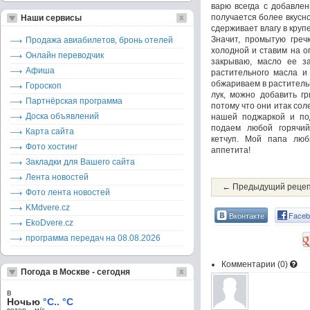
варю всегда с добавлен
получается более вкусн
Наши сервисы
сдерживает влагу в круп
Значит, промытую греч
Продажа авиабилетов, бронь отелей
холодной и ставим на о
Онлайн переводчик
закрываю, масло ее за
Афиша
растительного масла и
обжариваем в раститель
Гороскоп
лук, можно добавить г
Партнёрская программа
потому что они итак со
Доска объявлений
нашей поджаркой и под
подаем любой горячий
Карта сайта
кетчуп. Мой папа люб
Фото хостинг
аппетита!
Закладки для Вашего сайта
Лента новостей
← Предыдущий реце
Фото лента новостей
KMdvere.cz
Вконтакте
Faceb
EkoDvere.cz
программа передач на 08.08.2026
Комментарии (
0
)
Погода в Москве - сегодня
в
Ночью
°C.. °C
ветер – м/c