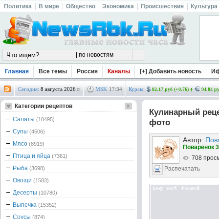
Политика
В мире
Общество
Экономика
Происшествия
Культура
Главная
Все темы
Россия
Каналы
[+] Добавить новость
И
Сегодня:
8 августа 2026 г.
MSK
17
:
34
Курсы:
82.17 руб (+0.76)
94.84 ру
Категории рецептов
Кулинарный реце
Салаты
(10495)
фото
Супы
(4506)
Автор:
Пов
Мясо
(8919)
Поварёнок 3
Птица и яйца
(7361)
708 прос
Рыба
(3698)
Распечатать
Овощи
(1583)
Десерты
(10780)
Выпечка
(15352)
Соусы
(874)