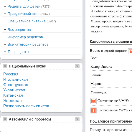
Если добавлять к гречке ра
Сосиски можно либо отвари
Рецепты для детей
(7375)
Я люблю гречку со сливочн
Праздничный стол
(3567)
сливочным соусом (с горячи
Можно просто подавать ее 
Специальное питание
(5207)
выбор очень широкий, блюд
Rss рецептов
наскучит.
Информер рецептов
Калорийность в одной 
Все категории рецептов
Всего
в одной порции
Топ рецепты
Вес:
Калорийность:
Национальные кухни
Русская
Белков:
Итальянская
Жиров:
Французская
Украинская
Углеводов:
Китайская
Японская
Соотношение Б/Ж/У:
Развернуть весь список
Соотношение Ун/Ус/Ув
Автомобили с пробегом
Пошаговое приготовле
Гречку отвариваем из ра