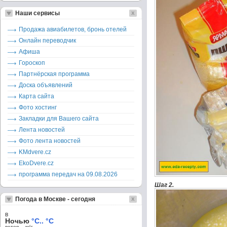
Наши сервисы
Продажа авиабилетов, бронь отелей
Онлайн переводчик
Афиша
Гороскоп
Партнёрская программа
Доска объявлений
Карта сайта
Фото хостинг
Закладки для Вашего сайта
Лента новостей
Фото лента новостей
KMdvere.cz
EkoDvere.cz
программа передач на 09.08.2026
Шаг 2.
Погода в Москве - сегодня
в
Ночью
°C.. °C
ветер – м/c