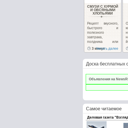
СМУЗИ С ХУРМОЙ
И ОВСЯНЫМИ
ХЛОПЬЯМИ
Рецепт вкусного,
О
быстрого и
к
полезного
завтрака,
н
полдника или
перекуса от
с
3 минут
Читать далее
Юлии...
Доска бесплатных 
Объявления на NewsR
Самое читаемое