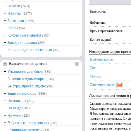
Закуски
(7401)
Категория:
Напитки
(1977)
Заготовки
(1886)
Добавлено:
Грибы
(54)
Время приготовления:
Колбасные изделия
(103)
Кол-во порций:
Блюда из лаваша
(293)
Каши и изделия из молока
(363)
Ингридиенты для приг
Пшённая крупа
Назначения рецептов
Соль
Украшения для блюд
(330)
Молоко
Готовим в мультиварке
(845)
Сливочное масло
Быстро, просто, вкусно
(293)
Едим на природе
(1566)
Личные впечатления о 
На завтрак
(212)
Сытная и полезная кашка с
Мама строго наказала дават
На обед
(561)
Я бесполезно пыталась впи
На ужин
(123)
привезла в пакетиках. Он 
Рецепты от шеф-повара
явно показывая свою непри
(215)
отказывался от творожка, 
Старинные рецепты
(13)