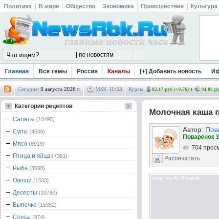
Политика
В мире
Общество
Экономика
Происшествия
Культура
Главная
Все темы
Россия
Каналы
[+] Добавить новость
И
Сегодня:
9 августа 2026 г.
MSK
10
:
53
Курсы:
82.17 руб (+0.76)
94.84 ру
Категории рецептов
Молочная каша 
Салаты
(10495)
Автор:
Пов
Супы
(4506)
Поварёнок 3
Мясо
(8919)
704 прос
Птица и яйца
(7361)
Распечатать
Рыба
(3698)
Овощи
(1583)
Десерты
(10780)
Выпечка
(15352)
Соусы
(874)