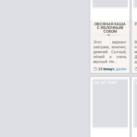
ОВСЯНАЯ КАША
С ЯБЛОЧНЫМ
СОКОМ
Этот вариант
завтрака, конечно,
п
девичий. Сытный,
лёгкий и очень
Д
вкусный. Не...
д
д
15 минут
Читать далее