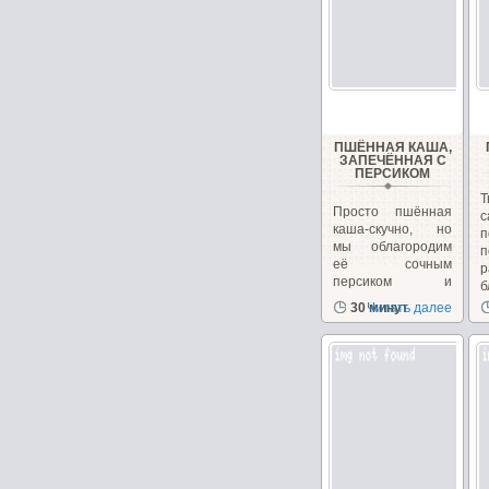
ПШЁННАЯ КАША,
ЗАПЕЧЁННАЯ С
ПЕРСИКОМ
Т
Просто пшённая
каша-скучно, но
мы облагородим
п
её сочным
р
персиком и
б
преподнесём...
30 минут
Читать далее