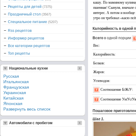
кашу. По маминому кулина
Рецепты для детей
(7375)
пшенная! Сынуля, вначале 
интерес. А потом и вообще 
Праздничный стол
(3567)
утро он требовал «касю пс
Специальное питание
(5207)
Калорийность в одной 
Rss рецептов
Всего
в одной порции
Информер рецептов
Вес:
Все категории рецептов
Топ рецепты
Калорийность:
Белков:
Национальные кухни
Жиров:
Русская
Углеводов:
Итальянская
Французская
Соотношение Б/Ж/У:
Украинская
Китайская
Соотношение Ун/Ус/Ув
Японская
Развернуть весь список
Пошаговое приготовле
Шаг 1.
Автомобили с пробегом