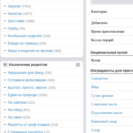
Закуски
(7401)
Категория:
Напитки
(1977)
Заготовки
(1886)
Добавлено:
Грибы
(54)
Время приготовления:
Колбасные изделия
(103)
Кол-во порций:
Блюда из лаваша
(293)
Каши и изделия из молока
(363)
Национальная кухня
Кухня
Назначения рецептов
Ингридиенты для приг
Украшения для блюд
(330)
Сыворотка
Готовим в мультиварке
(845)
Яйца
Быстро, просто, вкусно
(293)
Едим на природе
Сухие дрожжи
(1566)
На завтрак
(212)
Сливочное масло
На обед
(561)
Подсолнечное масло
На ужин
(123)
Ванильный сахар
Рецепты от шеф-повара
(215)
Сахар
Старинные рецепты
(13)