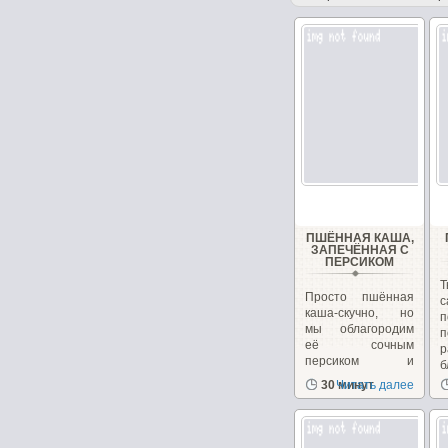
ПШЁННАЯ КАША,
ЗАПЕЧЁННАЯ С
ПЕРСИКОМ
Т
Просто пшённая
каша-скучно, но
мы облагородим
п
её сочным
р
персиком и
б
преподнесём...
30 минут
Читать далее