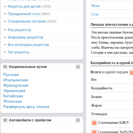
Мука
Рецепты для детей
(7375)
Соль
Праздничный стол
(3567)
Специальное питание
(5207)
Личные впечатления о 
Rss рецептов
Эти мягкие пышные булочки
После приготовления домашн
Информер рецептов
пеку блины, пирожки, було
Все категории рецептов
хлеба. Выпечка на сыворот
Сегодня я вам расскажу, ка
Топ рецепты
Калорийность в одной 
Национальные кухни
Всего
в одной порции
Русская
Вес:
Итальянская
Французская
Калорийность:
Украинская
Китайская
Белков:
Японская
Жиров:
Развернуть весь список
Углеводов:
Автомобили с пробегом
Соотношение Б/Ж/У:
Соотношение Ун/Ус/Ув