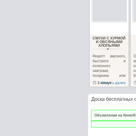
СМУЗИ С ХУРМОЙ
И ОВСЯНЫМИ
ХЛОПЬЯМИ
Рецепт вкусного,
О
быстрого и
к
полезного
завтрака,
н
полдника или
перекуса от
с
3 минут
Читать далее
Юлии...
Доска бесплатных 
Объявления на NewsR