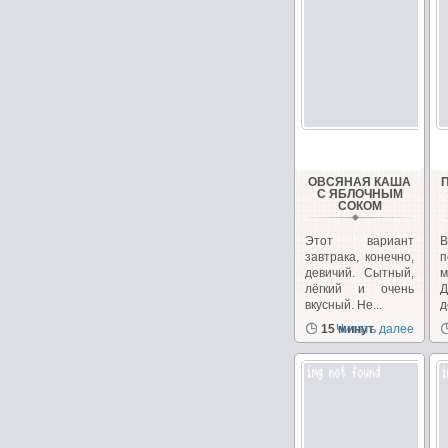
ОВСЯНАЯ КАША
С ЯБЛОЧНЫМ
СОКОМ
Этот вариант
завтрака, конечно,
п
девичий. Сытный,
лёгкий и очень
Д
вкусный. Не...
д
д
15 минут
Читать далее