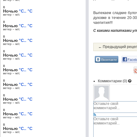
в
Ночью
°C.. °C
Выпекаем сладкие булоч
ветер – м/c
духовке в течение 20-3
в
чаепития!!!
Ночью
°C.. °C
ветер – м/c
С какими напитками у
в
Ночью
°C.. °C
ветер – м/c
← Предыдущий реце
в
Ночью
°C.. °C
ветер – м/c
Вконтакте
Faceb
в
Ночью
°C.. °C
ветер – м/c
в
Комментарии (
0
)
Ночью
°C.. °C
ветер – м/c
в
Ночью
°C.. °C
ветер – м/c
в
Ночью
°C.. °C
ветер – м/c
в
Ночью
°C.. °C
ветер – м/c