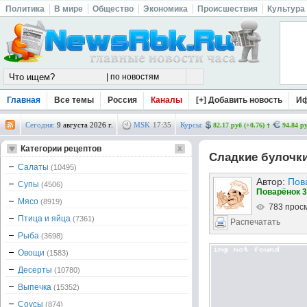
Политика
В мире
Общество
Экономика
Происшествия
Культура
Главная
Все темы
Россия
Каналы
[+] Добавить новость
И
Сегодня:
9 августа 2026 г.
MSK
17
:
35
Курсы:
82.17 руб (+0.76)
94.84 ру
Категории рецептов
Сладкие булочки
Салаты
(10495)
Автор:
Пов
Супы
(4506)
Поварёнок 3
Мясо
(8919)
783 прос
Птица и яйца
(7361)
Распечатать
Рыба
(3698)
Овощи
(1583)
Десерты
(10780)
Выпечка
(15352)
Соусы
(874)