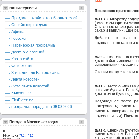
Наши сервисы
Пошаговое приготовле
Продажа авиабилетов, бронь отелей
Шаг 1.
Сыворотку подог
(вместо сыворотки можн
Онлайн переводчик
Сливочное масло растоп
сахар и ванилин. Еще ра
Афиша
Добавить к сыворот
Гороскоп
подсолнечное масло и в
Партнёрская программа
Доска объявлений
Шаг 2.
Постепенно ввест
Карта сайта
должно быть мягким и э
вымешивания к рукам не
Фото хостинг
Ставим миску с тестом в
Закладки для Вашего сайта
Лента новостей
Фото лента новостей
Шаг 3.
Тесто обминаем д
выпечке булочек. Если б
KMdvere.cz
достаточно будет одного
EkoDvere.cz
Подошедшее тесто раз
поверхность) смазать 
программа передач на 09.08.2026
смазать поверхность р
подсолнечным). Посыпат
Погода в Москве - сегодня
Шаг 4.
Свернуть рулетом
в
смазать маслом. Выложи
Ночью
°C.. °C
дать им подойти еще 15-
ветер – м/c