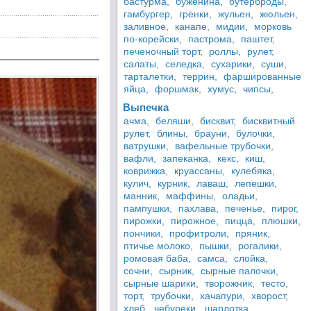
бастурма,
буженина,
бутерброды,
гамбургер,
гренки,
жульен,
жюльен,
заливное,
канапе,
мидии,
морковь
по-корейски,
пастрома,
паштет,
печеночный торт,
роллы,
рулет,
салаты,
селедка,
сухарики,
суши,
тарталетки,
террин,
фаршированные
яйца,
форшмак,
хумус,
чипсы,
Выпечка
ачма,
беляши,
бисквит,
бисквитный
рулет,
блины,
брауни,
булочки,
ватрушки,
вафельные трубочки,
вафли,
запеканка,
кекс,
киш,
коврижка,
круассаны,
кулебяка,
кулич,
курник,
лаваш,
лепешки,
манник,
маффины,
оладьи,
пампушки,
пахлава,
печенье,
пирог,
пирожки,
пирожное,
пицца,
плюшки,
пончики,
профитроли,
пряник,
птичье молоко,
пышки,
рогалики,
ромовая баба,
самса,
слойка,
сочни,
сырник,
сырные палочки,
сырные шарики,
творожник,
тесто,
торт,
трубочки,
хачапури,
хворост,
хлеб,
чебуреки,
шарлотка,