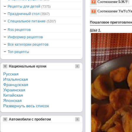
Соотношение Б/Ж/У:
Рецепты для детей
(7375)
Соотношение Ун/Ус/Ув
Праздничный стол
(3567)
Специальное питание
(5207)
Пошаговое приготовле
Rss рецептов
Шаг 1.
Информер рецептов
Все категории рецептов
Топ рецепты
Национальные кухни
Русская
Итальянская
Французская
Украинская
Китайская
Японская
Развернуть весь список
Автомобили с пробегом