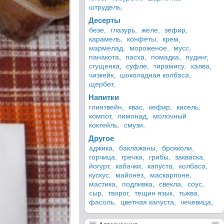
штрудель,
Десерты
безе,
глазурь,
желе,
зефир,
карамель,
конфеты,
крем,
мармелад,
мороженое,
мусс,
панакота,
пасха,
помадка,
пудинг,
сгущенка,
суфле,
тирамису,
халва,
чизкейк,
шоколадная колбаса,
щербет,
Напитки
глинтвейн,
квас,
кефир,
кисель,
компот,
лимонад,
молочный
коктейль,
смузи,
Другое
аджика,
баклажаны,
брокколи,
горчица,
гречка,
грибы,
закваска,
йогурт,
кабачки,
капуста,
колбаса,
кускус,
майонез,
маскарпоне,
мастика,
подливка,
свекла,
соус,
сыр,
творог,
тещин язык,
тыква,
фасоль,
цветная капуста,
чечевица,