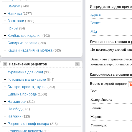
Закуски
(7401)
Ингридиенты для приг
Напитки
(1977)
Курага
Заготовки
(1886)
Ваниль
Грибы
(54)
Мёд
Колбасные изделия
(103)
Личные впечатления о 
Блюда из лаваша
(293)
По-настоящему зимний напи
Каши и изделия из молока
(363)
Взвар - это старинное русс
компота взвар отличается б
Назначения рецептов
Украшения для блюд
(330)
Калорийность в одной 
Готовим в мультиварке
(845)
Всего
в одной порции
Быстро, просто, вкусно
(293)
Вес:
Едим на природе
(1566)
Калорийность:
На завтрак
(212)
Белков:
На обед
(561)
Жиров:
На ужин
(123)
Рецепты от шеф-повара
(215)
Углеводов:
Старинные рецепты
(13)