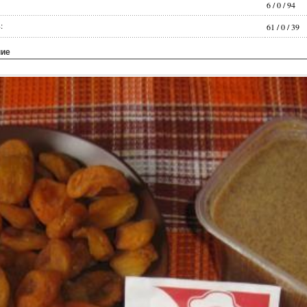
6
/
0
/
94
:
61
/
0
/
39
ние