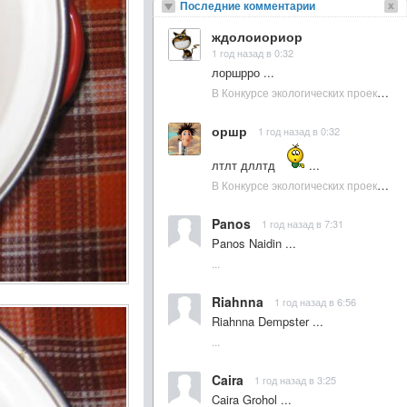
Последние комментарии
ждолоиориор
1 год назад в 0:32
лоршрро ...
В Конкурсе экологических проектов в Подмосковье активно участвовала молодежь :: NewsRbk.ru...
оршр
1 год назад в 0:32
лтлт дллтд
...
В Конкурсе экологических проектов в Подмосковье активно участвовала молодежь :: NewsRbk.ru...
Panos
1 год назад в 7:31
Panos Naidin ...
...
Riahnna
1 год назад в 6:56
Riahnna Dempster ...
...
Caira
1 год назад в 3:25
Caira Grohol ...