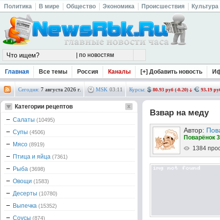
Политика
В мире
Общество
Экономика
Происшествия
Культура
Главная
Все темы
Россия
Каналы
[+] Добавить новость
И
Сегодня:
7 августа 2026 г.
MSK
03
:
11
Курсы:
80.93 руб (-0.20)
93.19 руб
Категории рецептов
Взвар на меду
Салаты
(10495)
Автор:
Пов
Супы
(4506)
Поварёнок 3
Мясо
(8919)
1384 про
Птица и яйца
(7361)
Рыба
(3698)
Овощи
(1583)
Десерты
(10780)
Выпечка
(15352)
Соусы
(874)