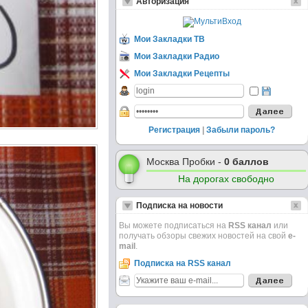
Авторизация
Мои Закладки ТВ
Мои Закладки Радио
Мои Закладки Рецепты
Регистрация
|
Забыли пароль?
Москва Пробки -
0 баллов
На дорогах свободно
Подписка на новости
Вы можете подписаться на
RSS канал
или
получать обзоры свежих новостей на свой
e-
mail
.
Подписка на RSS канал