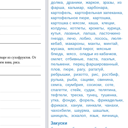
долма,
драники,
жаркое,
зразы,
из
фарша,
кальмар,
карбонара,
картофель,
картофельная запеканка,
картофельное пюре,
картошка,
картошка с мясом,
каша,
клецки,
колдуны,
котлеты,
крокеты,
курица,
кутья,
лазанья,
лапша,
ласточкино
гнездо,
лечо,
лобио,
лосось,
люля-
кебаб,
макароны,
манты,
минтай,
мусака,
мясной пирог,
мясные
блюда,
мясо,
оладьи из кабачков,
тваре из сухофруктов. От
омлет,
отбивные,
паста,
паэлья,
ем вина, риса.
пельмени,
перец фаршированный,
плов,
пюре,
рагу,
рататуй,
ребрышки,
ризотто,
рис,
ростбиф,
рулька,
рыба,
сациви,
свинина,
семга,
скумбрия,
сосиски,
соте,
спагетти,
стейк,
судак,
телятина,
тефтели,
треска,
тунец,
тушенка,
утка,
фондю,
форель,
фрикадельки,
фрикасе,
ханум,
хинкали,
чанахи,
чахохбили,
шаурма,
шашлык,
шницель,
эскалоп,
язык,
яичница,
Закуски