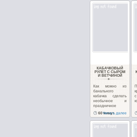
КАБАЧКОВЫЙ
РУЛЕТ С СЫРОМ
И ВЕТЧИНОЙ
Как можно из
банального
к
кабачка сделать
необычное и
ю
праздничное
блюдо. Взяв...
60 минут
Читать далее