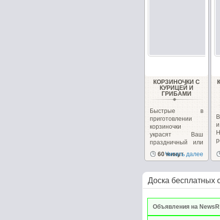
КОРЗИНОЧКИ С
КУРИЦЕЙ И
ГРИБАМИ
Быстрые в
В
приготовлении
корзиночки
украсят Ваш
р
праздничный или
к
повседневный...
60 минут
Читать далее
Доска бесплатных 
Объявления на NewsR