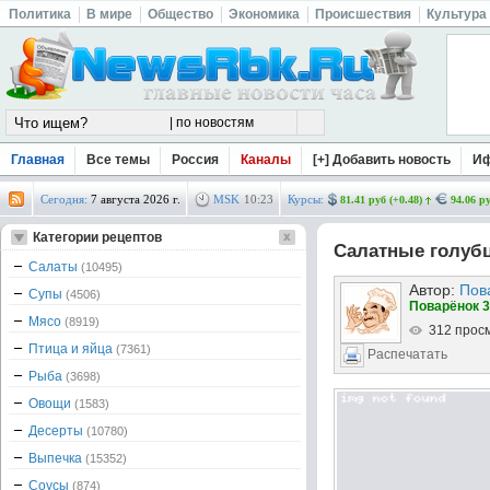
Политика
В мире
Общество
Экономика
Происшествия
Культура
Главная
Все темы
Россия
Каналы
[+] Добавить новость
И
Сегодня:
7 августа 2026 г.
MSK
10
:
23
Курсы:
81.41 руб (+0.48)
94.06 ру
Категории рецептов
Салатные голуб
Салаты
(10495)
Автор:
Пов
Супы
(4506)
Поварёнок 3
Мясо
(8919)
312 прос
Птица и яйца
(7361)
Распечатать
Рыба
(3698)
Овощи
(1583)
Десерты
(10780)
Выпечка
(15352)
Соусы
(874)