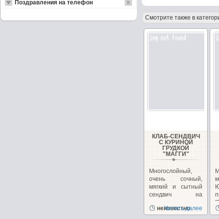
Поздравления на телефон
Смотрите также в категор
КЛАБ-СЕНДВИЧ
С КУРИНОЙ
ГРУДКОЙ
"МАГГИ"
Многослойный,
очень сочный,
м
мягкий и сытный
сендвич на
п
перекус или
"
неизвестно
Читать далее
закуску!...
з