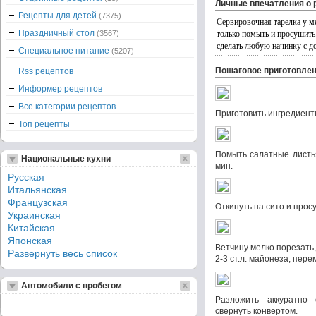
Личные впечатления о 
Рецепты для детей
(7375)
Сервировочная тарелка у ме
только помыть и просушить
Праздничный стол
(3567)
сделать любую начинку с д
Специальное питание
(5207)
Пошаговое приготовле
Rss рецептов
Информер рецептов
Все категории рецептов
Приготовить ингредиент
Топ рецепты
Помыть салатные листья
Национальные кухни
мин.
Русская
Итальянская
Французская
Откинуть на сито и прос
Украинская
Китайская
Японская
Ветчину мелко порезать,
Развернуть весь список
2-3 ст.л. майонеза, пер
Автомобили с пробегом
Разложить аккуратно
свернуть конвертом.