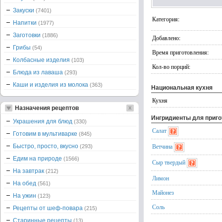
Закуски
(7401)
Категория:
Напитки
(1977)
Заготовки
(1886)
Добавлено:
Грибы
(54)
Время приготовления:
Колбасные изделия
(103)
Кол-во порций:
Блюда из лаваша
(293)
Каши и изделия из молока
(363)
Национальная кухня
Кухня
Назначения рецептов
Ингридиенты для приг
Украшения для блюд
(330)
Салат
Готовим в мультиварке
(845)
Ветчина
Быстро, просто, вкусно
(293)
Едим на природе
(1566)
Сыр твердый
На завтрак
(212)
Лимон
На обед
(561)
Майонез
На ужин
(123)
Соль
Рецепты от шеф-повара
(215)
Старинные рецепты
(13)