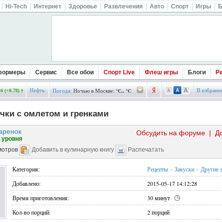
Hi-Tech
Интернет
Здоровье
Развлечения
Авто
Спорт
Игры
Б
формеры
Сервис
Все обои
Спорт Live
Флеш игры
Блоги
Р
Нефть:
В избранн
б (+0.78)
Погода:
Ночью в Москве:
°C.. °C
ки с омлетом и гренками
аренок
Обсудить на форуме
|
Д
 уровня
мотров
Добавить в кулинарную книгу
Распечатать
Категория:
Рецепты
>
Закуски
>
Другие 
Добавлено:
2015-05-17 14:12:28
Время приготовления:
30 минут
Кол-во порций:
2 порций