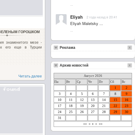
...
Eliyah
2 года назад в 20:41
Eliyah Maletsky ...
...
 ЗЕЛЕНЫМ ГОРОШКОМ
ия знаменитого мезе -
ак его еще в Турции
Реклама
Архив новостей
Август 2026
Читать далее
Пн
Вт
Ср
Чт
Пт
Сб
Вс
1
2
3
4
5
6
7
8
9
10
11
12
13
14
15
16
17
18
19
20
21
22
23
24
25
26
27
28
29
30
31
<<
<
•
>
>>