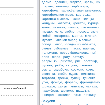
долма,
драники,
жаркое,
зразы,
из
фарша,
кальмар,
карбонара,
картофель,
картофельная запеканка,
картофельное пюре,
картошка,
картошка с мясом,
каша,
клецки,
колдуны,
котлеты,
крокеты,
курица,
кутья,
лазанья,
лапша,
ласточкино
гнездо,
лечо,
лобио,
лосось,
люля-
кебаб,
макароны,
манты,
минтай,
мусака,
мясной пирог,
мясные
блюда,
мясо,
оладьи из кабачков,
омлет,
отбивные,
паста,
паэлья,
пельмени,
перец фаршированный,
плов,
пюре,
рагу,
рататуй,
ребрышки,
ризотто,
рис,
ростбиф,
рулька,
рыба,
сациви,
свинина,
семга,
скумбрия,
сосиски,
соте,
спагетти,
стейк,
судак,
телятина,
тефтели,
треска,
тунец,
тушенка,
утка,
фондю,
форель,
фрикадельки,
фрикасе,
ханум,
хинкали,
чанахи,
го салата в необычной
чахохбили,
шаурма,
шашлык,
шницель,
эскалоп,
язык,
яичница,
Закуски