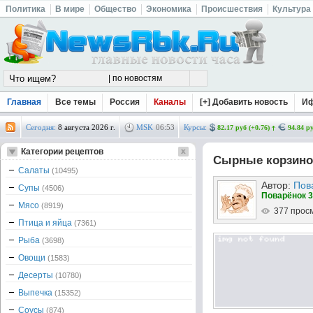
Политика
В мире
Общество
Экономика
Происшествия
Культура
Главная
Все темы
Россия
Каналы
[+] Добавить новость
И
Сегодня:
8 августа 2026 г.
MSK
06
:
53
Курсы:
82.17 руб (+0.76)
94.84 ру
Категории рецептов
Сырные корзиноч
Салаты
(10495)
Автор:
Пов
Супы
(4506)
Поварёнок 3
Мясо
(8919)
377 прос
Птица и яйца
(7361)
Рыба
(3698)
Овощи
(1583)
Десерты
(10780)
Выпечка
(15352)
Соусы
(874)