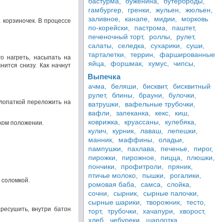
бастурма,
буженина,
бутерброды,
гамбургер,
гренки,
жульен,
жюльен,
заливное,
канапе,
мидии,
морковь
а корзиночек. В процессе
по-корейски,
пастрома,
паштет,
печеночный торт,
роллы,
рулет,
салаты,
селедка,
сухарики,
суши,
тарталетки,
террин,
фаршированные
го нагреть, насыпать на
яйца,
форшмак,
хумус,
чипсы,
нится снизу. Как начнут
Выпечка
ачма,
беляши,
бисквит,
бисквитный
рулет,
блины,
брауни,
булочки,
 лопаткой переложить на
ватрушки,
вафельные трубочки,
вафли,
запеканка,
кекс,
киш,
коврижка,
круассаны,
кулебяка,
аком положении.
кулич,
курник,
лаваш,
лепешки,
манник,
маффины,
оладьи,
пампушки,
пахлава,
печенье,
пирог,
пирожки,
пирожное,
пицца,
плюшки,
пончики,
профитроли,
пряник,
птичье молоко,
пышки,
рогалики,
 соломкой.
ромовая баба,
самса,
слойка,
сочни,
сырник,
сырные палочки,
сырные шарики,
творожник,
тесто,
ересушить, внутри батон
торт,
трубочки,
хачапури,
хворост,
хлеб,
чебуреки,
шарлотка,