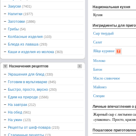
Закуски
(7401)
Национальная кухня
Напитки
(1977)
Кухня
Заготовки
(1886)
Ингридиенты для приг
Грибы
(54)
Сыр твердый
Колбасные изделия
(103)
Салат
Блюда из лаваша
(293)
Яйцо куриное
Каши и изделия из молока
(363)
Молоко
Назначения рецептов
Батон
Украшения для блюд
(330)
Масло сливочное
Готовим в мультиварке
(845)
Майонез
Быстро, просто, вкусно
(293)
Специи
Едим на природе
(1566)
На завтрак
(212)
Личные впечатления о 
На обед
(561)
Жареный сыр с листьями сал
«упаковке». Просто, красив
На ужин
(123)
Рецепты от шеф-повара
(215)
Пошаговое приготовле
Старинные рецепты
(13)