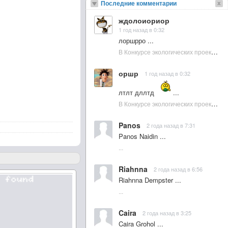
Последние комментарии
ждолоиориор
1 год назад в 0:32
лоршрро ...
В Конкурсе экологических проектов в Подмосковье активно участвовала молодежь :: NewsRbk.ru...
оршр
1 год назад в 0:32
лтлт дллтд
...
В Конкурсе экологических проектов в Подмосковье активно участвовала молодежь :: NewsRbk.ru...
Panos
2 года назад в 7:31
Panos Naidin ...
...
Riahnna
2 года назад в 6:56
Riahnna Dempster ...
...
Caira
2 года назад в 3:25
Caira Grohol ...