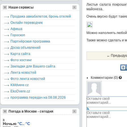
Листья салата покрошит
Наши сервисы
майонеза.
Продажа авиабилетов, бронь отелей
Очень вкусно будут таки
Онлайн переводчик
Афиша
Можно наполнять любой 
Гороскоп
Также можно сделать и м
Партнёрская программа
Доска объявлений
Карта сайта
← Предыдущ
Фото хостинг
Закладки для Вашего сайта
Лента новостей
Комментарии (
0
)
Фото лента новостей
KMdvere.cz
EkoDvere.cz
программа передач на 08.08.2026
Погода в Москве - сегодня
в
Ночью
°C.. °C
ветер – м/c