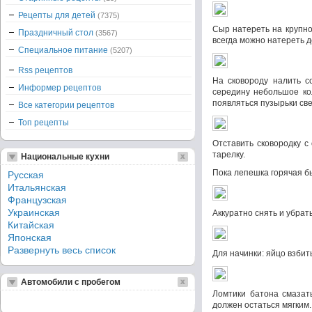
Рецепты для детей
(7375)
Сыр натереть на крупной
Праздничный стол
(3567)
всегда можно натереть 
Специальное питание
(5207)
Rss рецептов
На сковороду налить со
Информер рецептов
середину небольшое кол
появляться пузырьки све
Все категории рецептов
Топ рецепты
Отставить сковородку с
тарелку.
Национальные кухни
Пока лепешка горячая бы
Русская
Итальянская
Французская
Украинская
Аккуратно снять и убрат
Китайская
Японская
Развернуть весь список
Для начинки: яйцо взбит
Автомобили с пробегом
Ломтики батона смазать
должен остаться мягким.