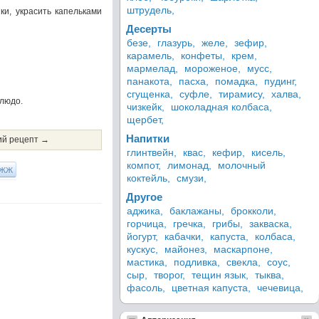
штрудель,
ки, украсить капельками
Десерты
безе,
глазурь,
желе,
зефир,
карамель,
конфеты,
крем,
мармелад,
мороженое,
мусс,
панакота,
пасха,
помадка,
пудинг,
сгущенка,
суфле,
тирамису,
халва,
блюдо.
чизкейк,
шоколадная колбаса,
щербет,
Напитки
й рецепт →
глинтвейн,
квас,
кефир,
кисель,
компот,
лимонад,
молочный
ЖЖ
коктейль,
смузи,
Другое
аджика,
баклажаны,
брокколи,
горчица,
гречка,
грибы,
закваска,
йогурт,
кабачки,
капуста,
колбаса,
кускус,
майонез,
маскарпоне,
мастика,
подливка,
свекла,
соус,
сыр,
творог,
тещин язык,
тыква,
фасоль,
цветная капуста,
чечевица,