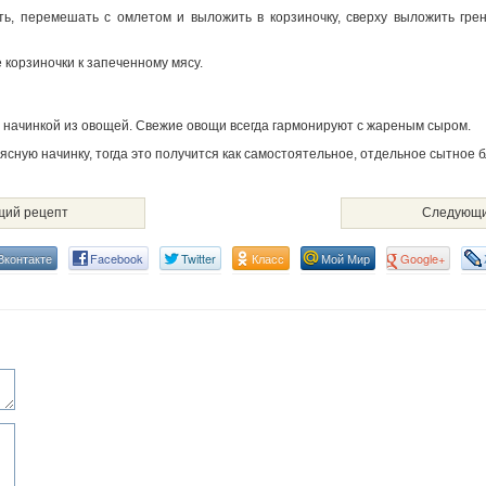
ь, перемешать с омлетом и выложить в корзиночку, сверху выложить грен
е корзиночки к запеченному мясу.
начинкой из овощей. Свежие овощи всегда гармонируют с жареным сыром.
ясную начинку, тогда это получится как самостоятельное, отдельное сытное 
ий рецепт
Следующи
Вконтакте
Facebook
Twitter
Класс
Мой Мир
Google+