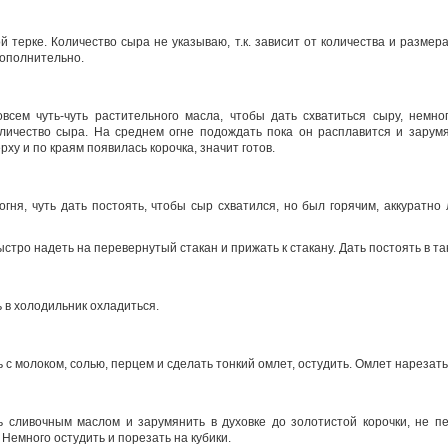
 терке. Количество сыра не указываю, т.к. зависит от количества и размер
дополнительно.
всем чуть-чуть растительного масла, чтобы дать схватиться сыру, немно
ичество сыра. На среднем огне подождать пока он расплавится и зарумя
рху и по краям появилась корочка, значит готов.
 огня, чуть дать постоять, чтобы сыр схватился, но был горячим, аккуратно
стро надеть на перевернутый стакан и прижать к стакану. Дать постоять в т
ь в холодильник охладиться.
ь с молоком, солью, перцем и сделать тонкий омлет, остудить. Омлет нарезать
 сливочным маслом и зарумянить в духовке до золотистой корочки, не п
 Немного остудить и порезать на кубики.