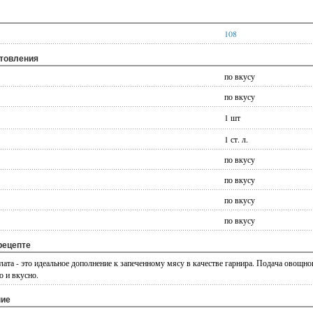
108
отовления
по вкусу
по вкусу
1 шт
1 ст. л.
по вкусу
по вкусу
по вкусу
по вкусу
рецепте
ата - это идеальное дополнение к запеченному мясу в качестве гарнира. Подача овощно
о и вкусно.
ние