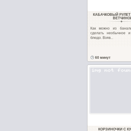
КАБАЧКОВЫЙ РУЛЕТ
ВЕТЧИНО
Как можно из баналь
сделать необычное и
блюдо. Взяв...
60 минут
КОРЗИНОЧКИ С К