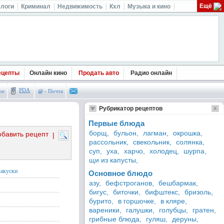
Ещё
логи
Криминал
Недвижимость
Кхл
Музыка и кино
ецепты
Онлайн кино
Продать авто
Радио онлайн
PDA
ое
@
- Почта
Рубрикатор рецептов
Первые блюда
борщ,
бульон,
лагман,
окрошка,
обавить рецепт
|
рассольник,
свекольник,
солянка,
суп,
уха,
харчо,
холодец,
шурпа,
щи из капусты,
закуски
Основное блюдо
азу,
бефстроганов,
бешбармак,
бигус,
биточки,
бифштекс,
бризоль,
бурито,
в горшочке,
в кляре,
вареники,
галушки,
голубцы,
гратен,
грибные блюда,
гуляш,
деруны,