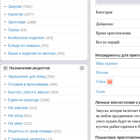
Закуски
(7401)
Категория:
Напитки
(1977)
Заготовки
(1886)
Добавлено:
Грибы
(54)
Время приготовления:
Колбасные изделия
(103)
Кол-во порций:
Блюда из лаваша
(293)
Каши и изделия из молока
(363)
Ингридиенты для приг
Яйцо куриное
Назначения рецептов
Молоко
Украшения для блюд
(330)
Сёмга
Готовим в мультиварке
(845)
Салат
Быстро, просто, вкусно
(293)
Едим на природе
(1566)
Личные впечатления о 
На завтрак
(212)
Закуска, которая включает 
на любом праздничном стол
На обед
(561)
семгу кушать будет не совс
На ужин
(123)
кусочек рыбки спрятала в 
Рецепты от шеф-повара
(215)
Пошаговое приготовле
Старинные рецепты
(13)