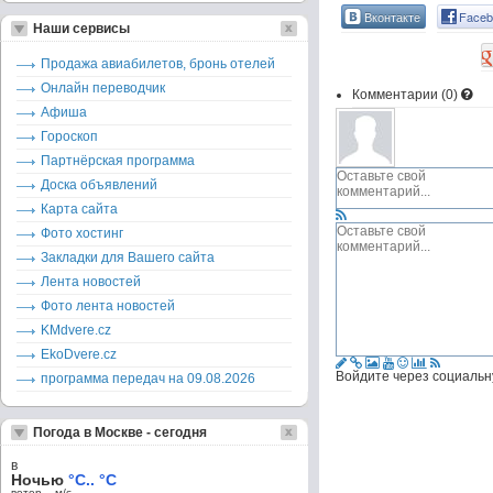
Вконтакте
Faceb
Наши сервисы
Продажа авиабилетов, бронь отелей
Онлайн переводчик
Комментарии (
0
)
Афиша
Гороскоп
Партнёрская программа
Доска объявлений
Карта сайта
Фото хостинг
Закладки для Вашего сайта
Лента новостей
Фото лента новостей
KMdvere.cz
EkoDvere.cz
Войдите через социальн
программа передач на 09.08.2026
Погода в Москве - сегодня
в
Ночью
°C.. °C
ветер – м/c