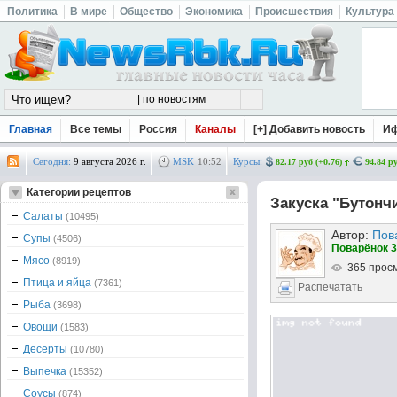
Политика
В мире
Общество
Экономика
Происшествия
Культура
Главная
Все темы
Россия
Каналы
[+] Добавить новость
И
Сегодня:
9 августа 2026 г.
MSK
10
:
52
Курсы:
82.17 руб (+0.76)
94.84 ру
Категории рецептов
Закуска "Бутонч
Салаты
(10495)
Автор:
Пов
Супы
(4506)
Поварёнок 3
Мясо
(8919)
365 прос
Птица и яйца
(7361)
Распечатать
Рыба
(3698)
Овощи
(1583)
Десерты
(10780)
Выпечка
(15352)
Соусы
(874)