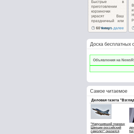
Быстрые в
В
приготовлении
корзиночки
украсят Ваш
р
праздничный или
к
повседневный...
60 минут
Читать далее
Доска бесплатных 
Объявления на NewsR
Самое читаемое