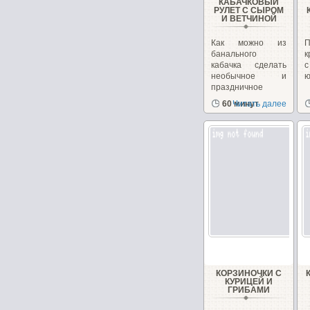
КАБАЧКОВЫЙ
РУЛЕТ С СЫРОМ
И ВЕТЧИНОЙ
Как можно из
банального
к
кабачка сделать
необычное и
ю
праздничное
блюдо. Взяв...
60 минут
Читать далее
КОРЗИНОЧКИ С
КУРИЦЕЙ И
ГРИБАМИ