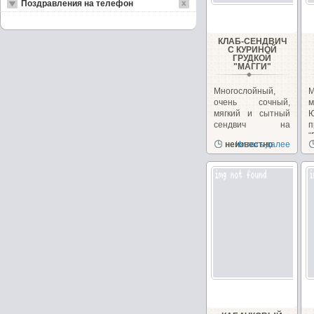
Поздравления на телефон
КЛАБ-СЕНДВИЧ
С КУРИНОЙ
ГРУДКОЙ
"МАГГИ"
Многослойный,
очень сочный,
м
мягкий и сытный
сендвич на
п
перекус или
"
неизвестно
Читать далее
закуску!...
з