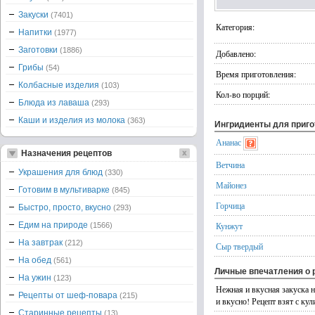
Закуски
(7401)
Категория:
Напитки
(1977)
Заготовки
(1886)
Добавлено:
Грибы
(54)
Время приготовления:
Колбасные изделия
(103)
Кол-во порций:
Блюда из лаваша
(293)
Каши и изделия из молока
(363)
Ингридиенты для приг
Ананас
Назначения рецептов
Ветчина
Украшения для блюд
(330)
Майонез
Готовим в мультиварке
(845)
Горчица
Быстро, просто, вкусно
(293)
Едим на природе
Кунжут
(1566)
На завтрак
(212)
Сыр твердый
На обед
(561)
Личные впечатления о 
На ужин
(123)
Нежная и вкусная закуска н
Рецепты от шеф-повара
(215)
и вкусно! Рецепт взят с кул
Старинные рецепты
(13)