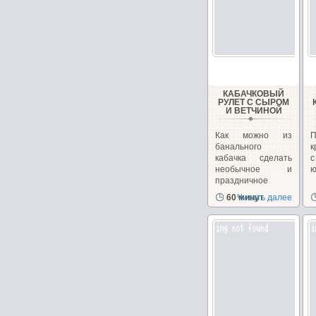
КАБАЧКОВЫЙ
РУЛЕТ С СЫРОМ
И ВЕТЧИНОЙ
Как можно из
банального
к
кабачка сделать
необычное и
ю
праздничное
блюдо. Взяв...
60 минут
Читать далее