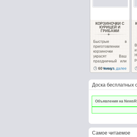
КОРЗИНОЧКИ С
КУРИЦЕЙ И
ГРИБАМИ
Быстрые в
В
приготовлении
корзиночки
украсят Ваш
р
праздничный или
к
повседневный...
60 минут
Читать далее
Доска бесплатных 
Объявления на NewsR
Самое читаемое