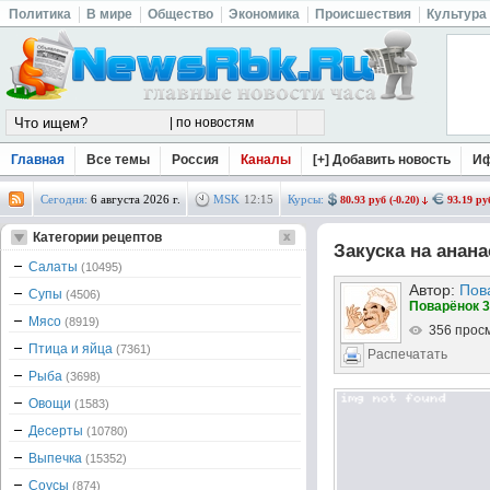
Политика
В мире
Общество
Экономика
Происшествия
Культура
Главная
Все темы
Россия
Каналы
[+] Добавить новость
И
Сегодня:
6 августа 2026 г.
MSK
12
:
15
Курсы:
80.93 руб (-0.20)
93.19 руб
Категории рецептов
Закуска на анана
Салаты
(10495)
Автор:
Пов
Супы
(4506)
Поварёнок 3
Мясо
(8919)
356 прос
Птица и яйца
(7361)
Распечатать
Рыба
(3698)
Овощи
(1583)
Десерты
(10780)
Выпечка
(15352)
Соусы
(874)