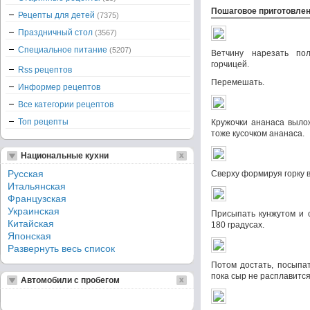
Пошаговое приготовле
Рецепты для детей
(7375)
Праздничный стол
(3567)
Специальное питание
(5207)
Ветчину нарезать по
горчицей.
Rss рецептов
Перемешать.
Информер рецептов
Все категории рецептов
Топ рецепты
Кружочки ананаса вылож
тоже кусочком ананаса.
Национальные кухни
Русская
Сверху формируя горку 
Итальянская
Французская
Украинская
Присыпать кунжутом и о
Китайская
180 градусах.
Японская
Развернуть весь список
Потом достать, посыпат
пока сыр не расплавится
Автомобили с пробегом