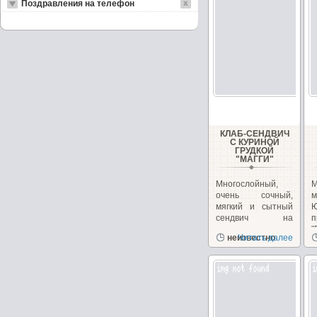
Поздравления на телефон
КЛАБ-СЕНДВИЧ
С КУРИНОЙ
ГРУДКОЙ
"МАГГИ"
Многослойный,
очень сочный,
м
мягкий и сытный
сендвич на
п
перекус или
"
неизвестно
Читать далее
закуску!...
з