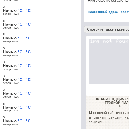
Никто ещё не оставил к
в
Ночью
°C.. °C
Постоянный адрес новос
ветер – м/c
в
Ночью
°C.. °C
ветер – м/c
Смотрите также в категор
в
Ночью
°C.. °C
ветер – м/c
в
Ночью
°C.. °C
ветер – м/c
в
Ночью
°C.. °C
ветер – м/c
в
Ночью
°C.. °C
ветер – м/c
в
Ночью
°C.. °C
ветер – м/c
КЛАБ-СЕНДВИЧ С
ГРУДКОЙ "МА
в
Ночью
°C.. °C
ветер – м/c
Многослойный, очень с
в
и сытный сендвич на
Ночью
°C.. °C
закуску!...
ветер – м/c