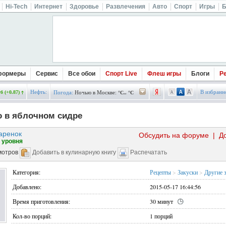
Hi-Tech
Интернет
Здоровье
Развлечения
Авто
Спорт
Игры
Б
формеры
Сервис
Все обои
Спорт Live
Флеш игры
Блоги
Р
Нефть:
В избранн
б (+0.87)
Погода:
Ночью в Москве:
°C.. °C
o в яблочном сидре
аренок
Обсудить на форуме
|
Д
 уровня
мотров
Добавить в кулинарную книгу
Распечатать
Категория:
Рецепты
>
Закуски
>
Другие 
Добавлено:
2015-05-17 16:44:56
Время приготовления:
30 минут
Кол-во порций:
1 порций