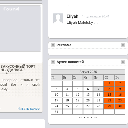
...
Eliyah
1 год назад в 20:41
Eliyah Maletsky ...
...
Реклама
Архив новостей
ЗАКУСОЧНЫЙ ТОРТ
ЗНЬ УДАЛАСЬ"
Август 2026
Пн
Вт
Ср
Чт
Пт
Сб
Вс
, наверное, столько же
1
2
варов! Вот и я свой
ему...
3
4
5
6
7
8
9
10
11
12
13
14
15
16
17
18
19
20
21
22
23
24
25
26
27
28
29
30
о
Читать далее
31
<<
<
•
>
>>