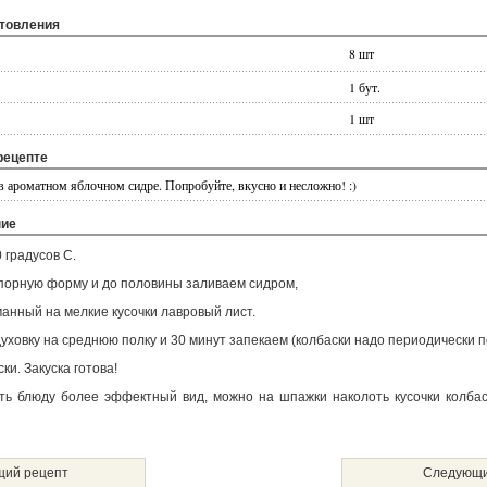
отовления
8 шт
1 бут.
1 шт
рецепте
в ароматном яблочном сидре. Попробуйте, вкусно и несложно! :)
ние
 градусов С.
упорную форму и до половины заливаем сидром,
анный на мелкие кусочки лавровый лист.
уховку на среднюю полку и 30 минут запекаем (колбаски надо периодически 
ки. Закуска готова!
ать блюду более эффектный вид, можно на шпажки наколоть кусочки колба
ий рецепт
Следующи