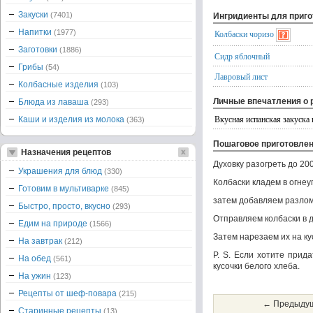
Закуски
(7401)
Ингридиенты для приг
Напитки
(1977)
Колбаски чоризо
Заготовки
(1886)
Сидр яблочный
Грибы
(54)
Лавровый лист
Колбасные изделия
(103)
Личные впечатления о 
Блюда из лаваша
(293)
Вкусная испанская закуска 
Каши и изделия из молока
(363)
Пошаговое приготовле
Назначения рецептов
Духовку разогреть до 200
Украшения для блюд
(330)
Колбаски кладeм в огне
Готовим в мультиварке
(845)
затем добавляем разлом
Быстро, просто, вкусно
(293)
Отправляем колбаски в д
Едим на природе
(1566)
Затем нарезаем их на кус
На завтрак
(212)
P. S. Если хотите прид
На обед
(561)
кусочки белого хлеба.
На ужин
(123)
Рецепты от шеф-повара
(215)
← Предыдущ
Старинные рецепты
(13)