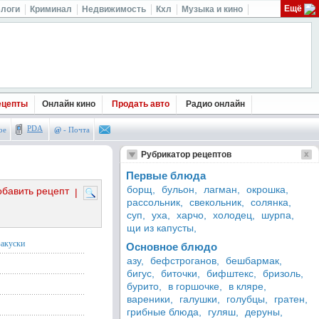
Ещё
логи
Криминал
Недвижимость
Кхл
Музыка и кино
ецепты
Онлайн кино
Продать авто
Радио онлайн
PDA
ое
@
- Почта
Рубрикатор рецептов
Первые блюда
борщ,
бульон,
лагман,
окрошка,
обавить рецепт
|
рассольник,
свекольник,
солянка,
суп,
уха,
харчо,
холодец,
шурпа,
щи из капусты,
закуски
Основное блюдо
азу,
бефстроганов,
бешбармак,
бигус,
биточки,
бифштекс,
бризоль,
бурито,
в горшочке,
в кляре,
вареники,
галушки,
голубцы,
гратен,
грибные блюда,
гуляш,
деруны,