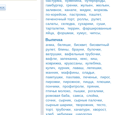
бастурма,
буженина,
бутерброды,
гамбургер,
гренки,
жульен,
жюльен,
ЖЖ
заливное,
канапе,
мидии,
морковь
по-корейски,
пастрома,
паштет,
печеночный торт,
роллы,
рулет,
салаты,
селедка,
сухарики,
суши,
тарталетки,
террин,
фаршированные
яйца,
форшмак,
хумус,
чипсы,
Выпечка
ачма,
беляши,
бисквит,
бисквитный
рулет,
блины,
брауни,
булочки,
ватрушки,
вафельные трубочки,
вафли,
запеканка,
кекс,
киш,
коврижка,
круассаны,
кулебяка,
кулич,
курник,
лаваш,
лепешки,
манник,
маффины,
оладьи,
пампушки,
пахлава,
печенье,
пирог,
пирожки,
пирожное,
пицца,
плюшки,
пончики,
профитроли,
пряник,
птичье молоко,
пышки,
рогалики,
ромовая баба,
самса,
слойка,
сочни,
сырник,
сырные палочки,
сырные шарики,
творожник,
тесто,
торт,
трубочки,
хачапури,
хворост,
хлеб,
чебуреки,
шарлотка,