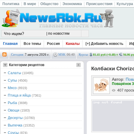
Политика
В мире
Общество
Экономика
Происшествия
Культура
Главная
Все темы
Россия
Каналы
[+] Добавить новость
И
Сегодня:
7 августа 2026 г.
MSK
06
:
40
Курсы:
81.41 руб (+0.48)
94.06 ру
Категории рецептов
Колбаски Choriz
Салаты
(10495)
Автор:
Пов
Супы
(4506)
Поварёнок 3
Мясо
(8919)
407 прос
Птица и яйца
(7361)
Рыба
(3698)
Овощи
(1583)
Десерты
(10780)
Выпечка
(15352)
Соусы
(874)