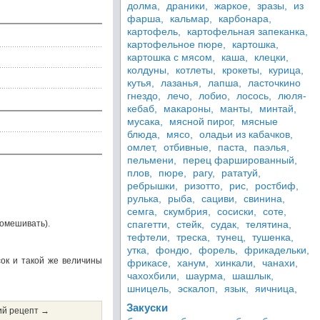
долма,
драники,
жаркое,
зразы,
из
фарша,
кальмар,
карбонара,
картофель,
картофельная запеканка,
картофельное пюре,
картошка,
картошка с мясом,
каша,
клецки,
колдуны,
котлеты,
крокеты,
курица,
кутья,
лазанья,
лапша,
ласточкино
гнездо,
лечо,
лобио,
лосось,
люля-
кебаб,
макароны,
манты,
минтай,
мусака,
мясной пирог,
мясные
блюда,
мясо,
оладьи из кабачков,
омлет,
отбивные,
паста,
паэлья,
пельмени,
перец фаршированный,
плов,
пюре,
рагу,
рататуй,
ребрышки,
ризотто,
рис,
ростбиф,
рулька,
рыба,
сациви,
свинина,
семга,
скумбрия,
сосиски,
соте,
помешивать).
спагетти,
стейк,
судак,
телятина,
тефтели,
треска,
тунец,
тушенка,
утка,
фондю,
форель,
фрикадельки,
сок и такой же величины
фрикасе,
ханум,
хинкали,
чанахи,
чахохбили,
шаурма,
шашлык,
шницель,
эскалоп,
язык,
яичница,
Закуски
й рецепт →