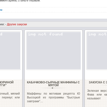
омментариев, станьте первым.
ти
ии: -
Другие закуски
 КУРИНОЙ
КАБАЧКОВО-СЫРНЫЕ МАФФИНЫ С
ЗАКУСКА С
ГГИ"
МЯТОЙ
Зеленая верс
очный, мягкий
Маффины по мотивам рецепта Ю
Фава или к
 перекус или
Высоцкой из программы "Быстрые
называют
завтраки"....