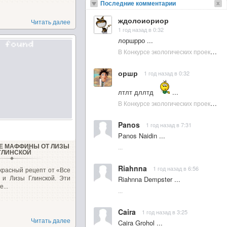
Последние комментарии
ждолоиориор
Читать далее
1 год назад в 0:32
лоршрро ...
В Конкурсе экологических проектов в Подмосковье активно участвовала молодежь :: NewsRbk.ru...
оршр
1 год назад в 0:32
лтлт дллтд
...
В Конкурсе экологических проектов в Подмосковье активно участвовала молодежь :: NewsRbk.ru...
Panos
1 год назад в 7:31
Panos Naidin ...
...
Е МАФФИНЫ ОТ ЛИЗЫ
ГЛИНСКОЙ
Riahnna
1 год назад в 6:56
красный рецепт от «Все
Riahnna Dempster ...
 и Лизы Глинской. Эти
...
...
Caira
1 год назад в 3:25
Читать далее
Caira Grohol ...