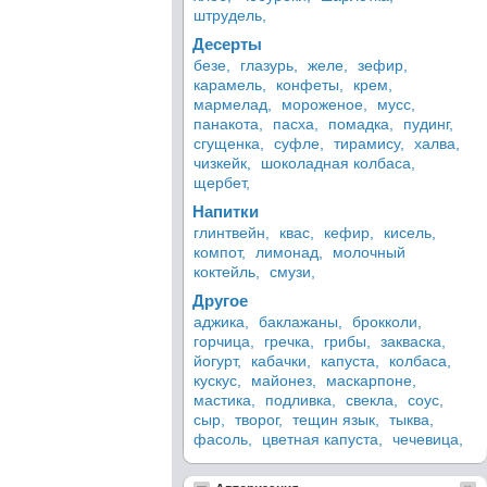
штрудель,
Десерты
безе,
глазурь,
желе,
зефир,
карамель,
конфеты,
крем,
мармелад,
мороженое,
мусс,
панакота,
пасха,
помадка,
пудинг,
сгущенка,
суфле,
тирамису,
халва,
чизкейк,
шоколадная колбаса,
щербет,
Напитки
глинтвейн,
квас,
кефир,
кисель,
компот,
лимонад,
молочный
коктейль,
смузи,
Другое
аджика,
баклажаны,
брокколи,
горчица,
гречка,
грибы,
закваска,
йогурт,
кабачки,
капуста,
колбаса,
кускус,
майонез,
маскарпоне,
мастика,
подливка,
свекла,
соус,
сыр,
творог,
тещин язык,
тыква,
фасоль,
цветная капуста,
чечевица,