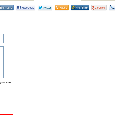
Вконтакте
Facebook
Twitter
Класс
Мой Мир
Google+
ую сеть