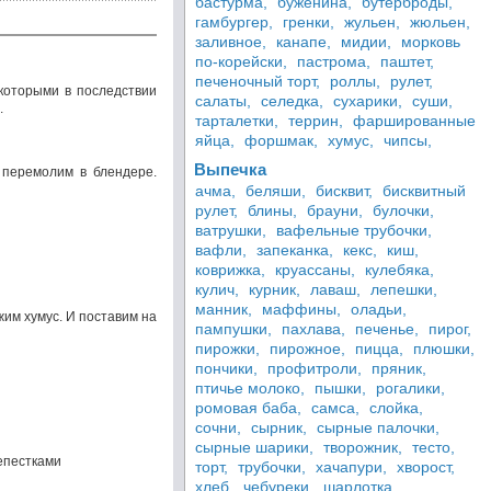
бастурма,
буженина,
бутерброды,
гамбургер,
гренки,
жульен,
жюльен,
заливное,
канапе,
мидии,
морковь
по-корейски,
пастрома,
паштет,
печеночный торт,
роллы,
рулет,
 которыми в последствии
салаты,
селедка,
сухарики,
суши,
.
тарталетки,
террин,
фаршированные
яйца,
форшмак,
хумус,
чипсы,
Выпечка
 перемолим в блендере.
ачма,
беляши,
бисквит,
бисквитный
рулет,
блины,
брауни,
булочки,
ватрушки,
вафельные трубочки,
вафли,
запеканка,
кекс,
киш,
коврижка,
круассаны,
кулебяка,
кулич,
курник,
лаваш,
лепешки,
манник,
маффины,
оладьи,
им хумус. И поставим на
пампушки,
пахлава,
печенье,
пирог,
пирожки,
пирожное,
пицца,
плюшки,
пончики,
профитроли,
пряник,
птичье молоко,
пышки,
рогалики,
ромовая баба,
самса,
слойка,
сочни,
сырник,
сырные палочки,
сырные шарики,
творожник,
тесто,
епестками
торт,
трубочки,
хачапури,
хворост,
хлеб,
чебуреки,
шарлотка,