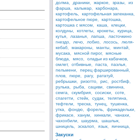
долма,
драники,
жаркое,
зразы,
из
фарша,
кальмар,
карбонара,
картофель,
картофельная запеканка,
картофельное пюре,
картошка,
картошка с мясом,
каша,
клецки,
колдуны,
котлеты,
крокеты,
курица,
кутья,
лазанья,
лапша,
ласточкино
гнездо,
лечо,
лобио,
лосось,
люля-
кебаб,
макароны,
манты,
минтай,
мусака,
мясной пирог,
мясные
блюда,
мясо,
оладьи из кабачков,
омлет,
отбивные,
паста,
паэлья,
пельмени,
перец фаршированный,
плов,
пюре,
рагу,
рататуй,
ребрышки,
ризотто,
рис,
ростбиф,
рулька,
рыба,
сациви,
свинина,
семга,
скумбрия,
сосиски,
соте,
спагетти,
стейк,
судак,
телятина,
тефтели,
треска,
тунец,
тушенка,
утка,
фондю,
форель,
фрикадельки,
фрикасе,
ханум,
хинкали,
чанахи,
чахохбили,
шаурма,
шашлык,
шницель,
эскалоп,
язык,
яичница,
Закуски