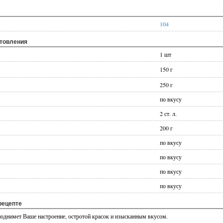
104
отовления
1 шт
150 г
250 г
по вкусу
2 ст. л.
200 г
по вкусу
по вкусу
по вкусу
по вкусу
рецепте
поднимет Ваше настроение, остротой красок и изысканным вкусом.