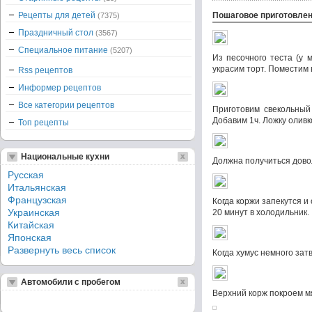
Рецепты для детей
Пошаговое приготовле
(7375)
Праздничный стол
(3567)
Специальное питание
(5207)
Из песочного теста (у 
украсим торт. Поместим 
Rss рецептов
Информер рецептов
Все категории рецептов
Приготовим свекольный
Добавим 1ч. Ложку оливко
Топ рецепты
Национальные кухни
Должна получиться дово
Русская
Итальянская
Французская
Когда коржи запекутся 
Украинская
20 минут в холодильник.
Китайская
Японская
Развернуть весь список
Когда хумус немного за
Автомобили с пробегом
Верхний корж покроем м