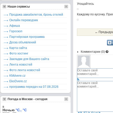
Угощайтесь
Наши сервисы
Каждому по кусочку. При
Продажа авиабилетов, бронь отелей
Онлайн переводчик
Афиша
Гороскоп
← Предыдущ
Партнёрская программа
Доска объявлений
Карта сайта
Комментарии (
0
)
Фото хостинг
Закладки для Вашего сайта
Лента новостей
Фото лента новостей
KMdvere.cz
EkoDvere.cz
программа передач на 07.08.2026
Погода в Москве - сегодня
в
Ночью
°C.. °C
ветер – м/c