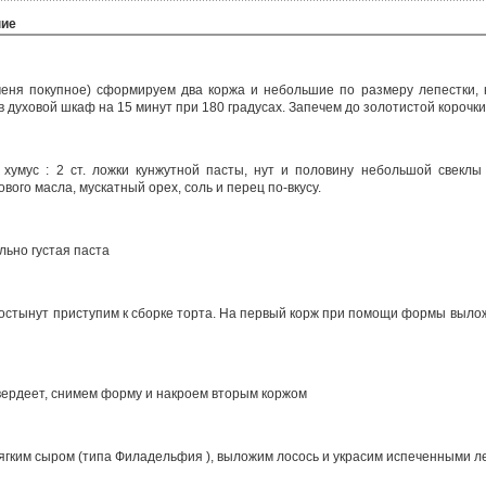
ние
меня покупное) сформируем два коржа и небольшие по размеру лепестки,
в духовой шкаф на 15 минут при 180 градусах. Запечем до золотистой корочки
 хумус : 2 ст. ложки кунжутной пасты, нут и половину небольшой свеклы
вого масла, мускатный орех, соль и перец по-вкусу.
льно густая паста
и остынут приступим к сборке торта. На первый корж при помощи формы вылож
твердеет, снимем форму и накроем вторым коржом
ягким сыром (типа Филадельфия ), выложим лосось и украсим испеченными л