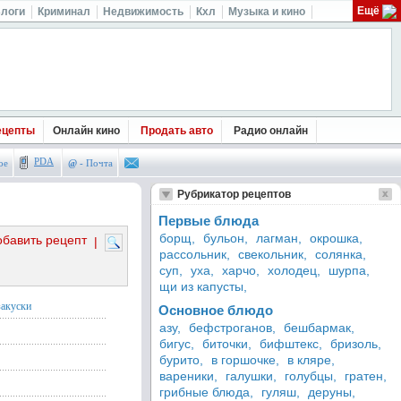
Ещё
логи
Криминал
Недвижимость
Кхл
Музыка и кино
ецепты
Онлайн кино
Продать авто
Радио онлайн
PDA
ое
@
- Почта
Рубрикатор рецептов
Первые блюда
борщ,
бульон,
лагман,
окрошка,
обавить рецепт
|
рассольник,
свекольник,
солянка,
суп,
уха,
харчо,
холодец,
шурпа,
щи из капусты,
закуски
Основное блюдо
азу,
бефстроганов,
бешбармак,
бигус,
биточки,
бифштекс,
бризоль,
бурито,
в горшочке,
в кляре,
вареники,
галушки,
голубцы,
гратен,
грибные блюда,
гуляш,
деруны,