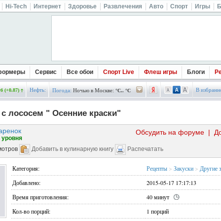
Hi-Tech
Интернет
Здоровье
Развлечения
Авто
Спорт
Игры
Б
формеры
Сервис
Все обои
Спорт Live
Флеш игры
Блоги
Р
Нефть:
В избранн
б (+0.87)
Погода:
Ночью в Москве:
°C.. °C
 с лососем " Осенние краски"
аренок
Обсудить на форуме
|
Д
 уровня
мотров
Добавить в кулинарную книгу
Распечатать
Категория:
Рецепты
>
Закуски
>
Другие 
Добавлено:
2015-05-17 17:17:13
Время приготовления:
40 минут
Кол-во порций:
1 порций