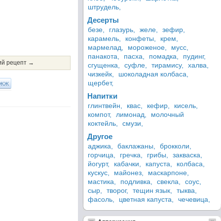
штрудель,
Десерты
безе,
глазурь,
желе,
зефир,
карамель,
конфеты,
крем,
мармелад,
мороженое,
мусс,
панакота,
пасха,
помадка,
пудинг,
й рецепт →
сгущенка,
суфле,
тирамису,
халва,
чизкейк,
шоколадная колбаса,
щербет,
ЖЖ
Напитки
глинтвейн,
квас,
кефир,
кисель,
компот,
лимонад,
молочный
коктейль,
смузи,
Другое
аджика,
баклажаны,
брокколи,
горчица,
гречка,
грибы,
закваска,
йогурт,
кабачки,
капуста,
колбаса,
кускус,
майонез,
маскарпоне,
мастика,
подливка,
свекла,
соус,
сыр,
творог,
тещин язык,
тыква,
фасоль,
цветная капуста,
чечевица,