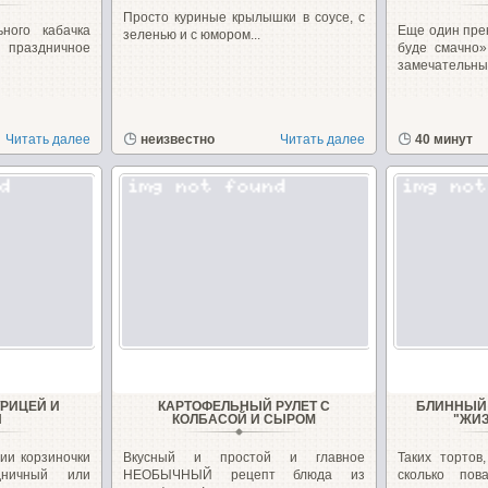
Просто куриные крылышки в соусе, с
ного кабачка
Еще один пре
зеленью и с юмором...
 праздничное
буде смачно»
замечательные
Читать далее
неизвестно
Читать далее
40 минут
УРИЦЕЙ И
КАРТОФЕЛЬНЫЙ РУЛЕТ С
БЛИННЫЙ 
И
КОЛБАСОЙ И СЫРОМ
"ЖИ
ии корзиночки
Вкусный и простой и главное
Таких тортов
дничный или
НЕОБЫЧНЫЙ рецепт блюда из
сколько по