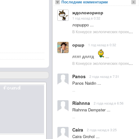
Последние комментарии
ждолоиориор
1 год назад в 0:32
лоршрро ...
В Конкурсе экологических проектов в Подмосковье активно участвовала молодежь :: NewsRbk.ru...
оршр
1 год назад в 0:32
лтлт дллтд
...
В Конкурсе экологических проектов в Подмосковье активно участвовала молодежь :: NewsRbk.ru...
Panos
2 года назад в 7:31
Panos Naidin ...
...
Riahnna
2 года назад в 6:56
Riahnna Dempster ...
...
Caira
2 года назад в 3:25
Caira Grohol ...