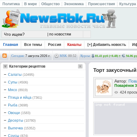
Политика
В мире
Общество
Экономика
Происшествия
Культура
Главная
Все темы
Россия
Каналы
[+] Добавить новость
И
Сегодня:
7 августа 2026 г.
MSK
00
:
52
Курсы:
81.41 руб (+0.48)
94.06 ру
Категории рецептов
Торт закусочный
Салаты
(10495)
Автор:
Пов
Супы
(4506)
Поварёнок 3
Мясо
(8919)
424 прос
Птица и яйца
(7361)
Рыба
(3698)
Овощи
(1583)
Десерты
(10780)
Выпечка
(15352)
Соусы
(874)