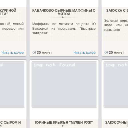
 КУРИНОЙ
КАБАЧКОВО-СЫРНЫЕ МАФФИНЫ С
ЗАКУСКА С
ГГИ"
МЯТОЙ
Зеленая верс
очный, мягкий
Маффины по мотивам рецепта Ю
Фава или к
 перекус или
Высоцкой из программы "Быстрые
называют
завтраки"....
Читать далее
30 минут
Читать далее
20 минут
 С СЫРОМ И
КУРИНЫЕ КРЫЛЬЯ "МУЛЕН РУЖ"
ЗАКУСОЧНЫ
Й