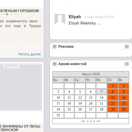
...
 ЗЕЛЕНЫМ ГОРОШКОМ
Eliyah
2 года назад в 20:41
ия знаменитого мезе -
Eliyah Maletsky ...
ак его еще в Турции
...
Реклама
Читать далее
Архив новостей
Август 2026
Пн
Вт
Ср
Чт
Пт
Сб
Вс
1
2
3
4
5
6
7
8
9
10
11
12
13
14
15
16
17
18
19
20
21
22
23
24
25
26
27
28
29
30
31
<<
<
•
>
>>
Е МАФФИНЫ ОТ ЛИЗЫ
ГЛИНСКОЙ