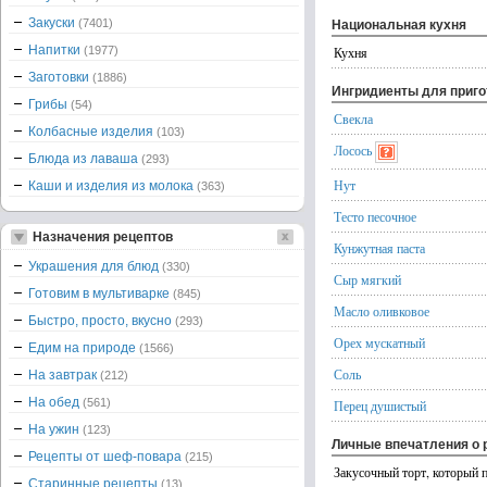
Закуски
(7401)
Национальная кухня
Напитки
(1977)
Кухня
Заготовки
(1886)
Ингридиенты для приг
Грибы
(54)
Свекла
Колбасные изделия
(103)
Лосось
Блюда из лаваша
(293)
Нут
Каши и изделия из молока
(363)
Тесто песочное
Назначения рецептов
Кунжутная паста
Украшения для блюд
(330)
Сыр мягкий
Готовим в мультиварке
(845)
Масло оливковое
Быстро, просто, вкусно
(293)
Орех мускатный
Едим на природе
(1566)
Соль
На завтрак
(212)
На обед
(561)
Перец душистый
На ужин
(123)
Личные впечатления о 
Рецепты от шеф-повара
(215)
Закусочный торт, который 
Старинные рецепты
(13)