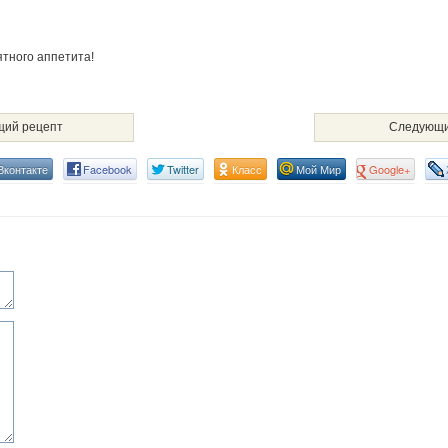
ятного аппетита!
ий рецепт
Следующи
Вконтакте
Facebook
Twitter
Класс
Мой Мир
Google+