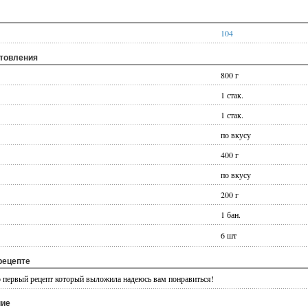
104
отовления
800 г
1 стак.
1 стак.
по вкусу
400 г
по вкусу
200 г
1 бан.
6 шт
рецепте
 первый рецепт который выложила надеюсь вам понравиться!
ние