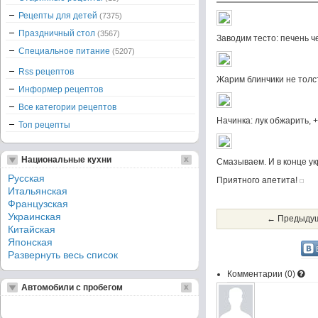
Рецепты для детей
(7375)
Праздничный стол
(3567)
Заводим тесто: печень ч
Специальное питание
(5207)
Rss рецептов
Жарим блинчики не толст
Информер рецептов
Все категории рецептов
Начинка: лук обжарить, 
Топ рецепты
Национальные кухни
Смазываем. И в конце ук
Русская
Приятного апетита!
Итальянская
Французская
Украинская
← Предыдущ
Китайская
Японская
Развернуть весь список
Комментарии (
0
)
Автомобили с пробегом