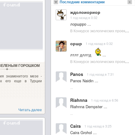
Последние комментарии
ждолоиориор
1 год назад в 0:32
лоршрро ...
В Конкурсе экологических проектов в Подмосковье активно участвовала молодежь :: NewsRbk.ru...
оршр
1 год назад в 0:32
лтлт дллтд
...
В Конкурсе экологических проектов в Подмосковье активно участвовала молодежь :: NewsRbk.ru...
 ЗЕЛЕНЫМ ГОРОШКОМ
Panos
1 год назад в 7:31
ия знаменитого мезе -
Panos Naidin ...
ак его еще в Турции
...
Riahnna
1 год назад в 6:56
Riahnna Dempster ...
Читать далее
...
Caira
1 год назад в 3:25
Caira Grohol ...