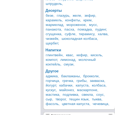
штрудель,
Десерты
безе,
глазурь,
желе,
зефир,
карамель,
конфеты,
крем,
мармелад,
мороженое,
мусс,
панакота,
пасха,
помадка,
пудинг,
сгущенка,
суфле,
тирамису,
халва,
чизкейк,
шоколадная колбаса,
щербет,
Напитки
глинтвейн,
квас,
кефир,
кисель,
компот,
лимонад,
молочный
коктейль,
смузи,
Другое
аджика,
баклажаны,
брокколи,
горчица,
гречка,
грибы,
закваска,
йогурт,
кабачки,
капуста,
колбаса,
кускус,
майонез,
маскарпоне,
мастика,
подливка,
свекла,
соус,
сыр,
творог,
тещин язык,
тыква,
фасоль,
цветная капуста,
чечевица,