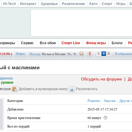
Hi-Tech
Интернет
Здоровье
Развлечения
Авто
Спорт
Игры
Б
формеры
Сервис
Все обои
Спорт Live
Флеш игры
Блоги
Р
Нефть:
В избранно
 (-0.39)
Погода:
Ночью в Москве:
°C.. °C
ный с маслинами
аренок
Обсудить на форуме
|
Д
 уровня
мотров
Добавить в кулинарную книгу
Распечатать
Категория:
Рецепты
>
Закуски
>
Другие 
Добавлено:
2015-05-17 17:34:27
Время приготовления:
60 минут
Кол-во порций:
1 порций