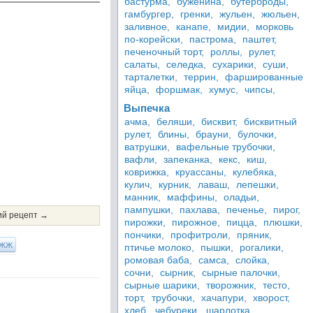
бастурма,
буженина,
бутерброды,
гамбургер,
гренки,
жульен,
жюльен,
заливное,
канапе,
мидии,
морковь
по-корейски,
пастрома,
паштет,
печеночный торт,
роллы,
рулет,
салаты,
селедка,
сухарики,
суши,
тарталетки,
террин,
фаршированные
яйца,
форшмак,
хумус,
чипсы,
Выпечка
ачма,
беляши,
бисквит,
бисквитный
рулет,
блины,
брауни,
булочки,
ватрушки,
вафельные трубочки,
вафли,
запеканка,
кекс,
киш,
коврижка,
круассаны,
кулебяка,
кулич,
курник,
лаваш,
лепешки,
манник,
маффины,
оладьи,
пампушки,
пахлава,
печенье,
пирог,
й рецепт →
пирожки,
пирожное,
пицца,
плюшки,
пончики,
профитроли,
пряник,
ЖЖ
птичье молоко,
пышки,
рогалики,
ромовая баба,
самса,
слойка,
сочни,
сырник,
сырные палочки,
сырные шарики,
творожник,
тесто,
торт,
трубочки,
хачапури,
хворост,
хлеб,
чебуреки,
шарлотка,