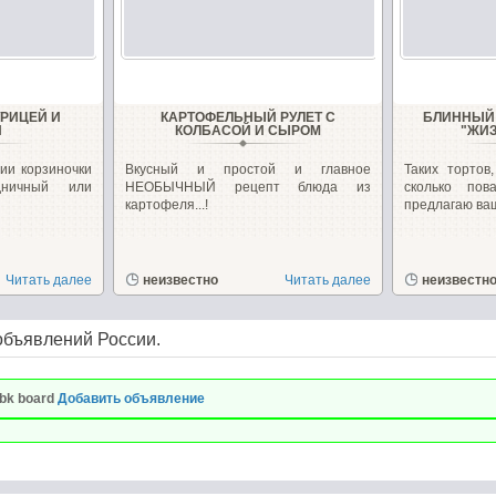
УРИЦЕЙ И
КАРТОФЕЛЬНЫЙ РУЛЕТ С
БЛИННЫЙ 
И
КОЛБАСОЙ И СЫРОМ
"ЖИ
ии корзиночки
Вкусный и простой и главное
Таких тортов
дничный или
НЕОБЫЧНЫЙ рецепт блюда из
сколько по
картофеля...!
предлагаю ваш
Читать далее
неизвестно
Читать далее
неизвестн
объявлений России.
bk board
Добавить объявление