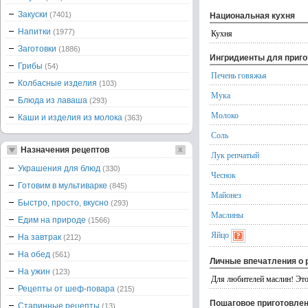
Закуски
(7401)
Национальная кухня
Напитки
(1977)
Кухня
Заготовки
(1886)
Ингридиенты для приг
Грибы
(54)
Печень говяжья
Колбасные изделия
(103)
Мука
Блюда из лаваша
(293)
Молоко
Каши и изделия из молока
(363)
Соль
Назначения рецептов
Лук репчатый
Украшения для блюд
(330)
Чеснок
Готовим в мультиварке
(845)
Майонез
Быстро, просто, вкусно
(293)
Маслины
Едим на природе
(1566)
Яйцо
На завтрак
(212)
На обед
(561)
Личные впечатления о 
На ужин
(123)
Для любителей маслин! Это
Рецепты от шеф-повара
(215)
Пошаговое приготовле
Старинные рецепты
(13)