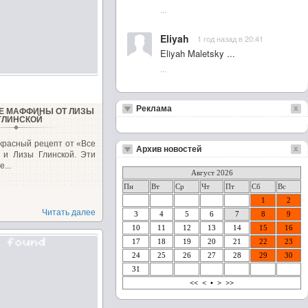
...
Eliyah
1 год назад в 20:41
Eliyah Maletsky ...
...
Реклама
Е МАФФИНЫ ОТ ЛИЗЫ
ГЛИНСКОЙ
красный рецепт от «Все
Архив новостей
 и Лизы Глинской. Эти
...
Август 2026
Пн
Вт
Ср
Чт
Пт
Сб
Вс
1
2
Читать далее
3
4
5
6
7
8
9
10
11
12
13
14
15
16
17
18
19
20
21
22
23
24
25
26
27
28
29
30
31
<<
<
•
>
>>