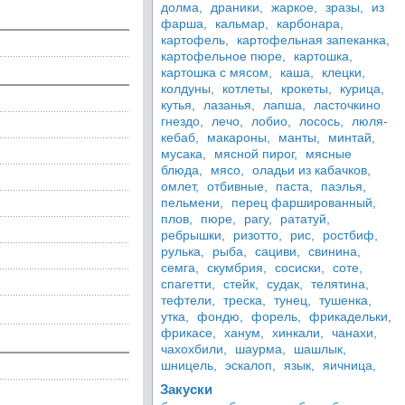
долма,
драники,
жаркое,
зразы,
из
фарша,
кальмар,
карбонара,
картофель,
картофельная запеканка,
картофельное пюре,
картошка,
картошка с мясом,
каша,
клецки,
колдуны,
котлеты,
крокеты,
курица,
кутья,
лазанья,
лапша,
ласточкино
гнездо,
лечо,
лобио,
лосось,
люля-
кебаб,
макароны,
манты,
минтай,
мусака,
мясной пирог,
мясные
блюда,
мясо,
оладьи из кабачков,
омлет,
отбивные,
паста,
паэлья,
пельмени,
перец фаршированный,
плов,
пюре,
рагу,
рататуй,
ребрышки,
ризотто,
рис,
ростбиф,
рулька,
рыба,
сациви,
свинина,
семга,
скумбрия,
сосиски,
соте,
спагетти,
стейк,
судак,
телятина,
тефтели,
треска,
тунец,
тушенка,
утка,
фондю,
форель,
фрикадельки,
фрикасе,
ханум,
хинкали,
чанахи,
чахохбили,
шаурма,
шашлык,
шницель,
эскалоп,
язык,
яичница,
Закуски