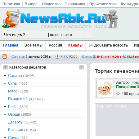
Политика
В мире
Общество
Экономика
Происшествия
Культура
Главная
Все темы
Россия
Каналы
[+] Добавить новость
И
Сегодня:
6 августа 2026 г.
MSK
02
:
22
Курсы:
80.93 руб (-0.20)
93.19 руб
Категории рецептов
Тортик печеноч
Салаты
(10495)
Автор:
Пов
Супы
(4506)
Поварёнок 3
Мясо
(8919)
460 прос
Птица и яйца
(7361)
Рыба
(3698)
Овощи
(1583)
Десерты
(10780)
Выпечка
(15352)
Соусы
(874)