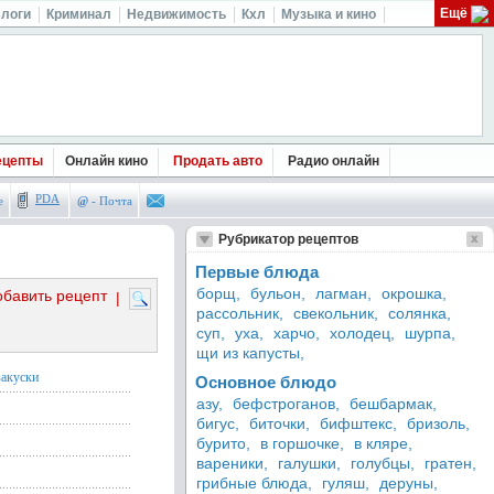
Ещё
логи
Криминал
Недвижимость
Кхл
Музыка и кино
ецепты
Онлайн кино
Продать авто
Радио онлайн
PDA
е
@
- Почта
Рубрикатор рецептов
Первые блюда
борщ,
бульон,
лагман,
окрошка,
обавить рецепт
|
рассольник,
свекольник,
солянка,
суп,
уха,
харчо,
холодец,
шурпа,
щи из капусты,
закуски
Основное блюдо
азу,
бефстроганов,
бешбармак,
бигус,
биточки,
бифштекс,
бризоль,
бурито,
в горшочке,
в кляре,
вареники,
галушки,
голубцы,
гратен,
грибные блюда,
гуляш,
деруны,