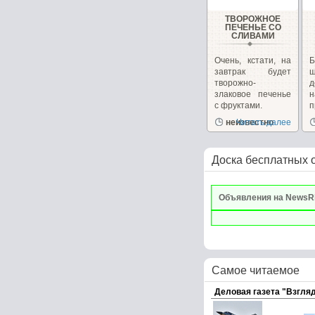
ТВОРОЖНОЕ
ПЕЧЕНЬЕ СО
СЛИВАМИ
Очень, кстати, на
завтрак будет
ш
творожно-
д
злаковое печенье
с фруктами.
п
неизвестно
Читать далее
р
Доска бесплатных 
Объявления на NewsR
Самое читаемое