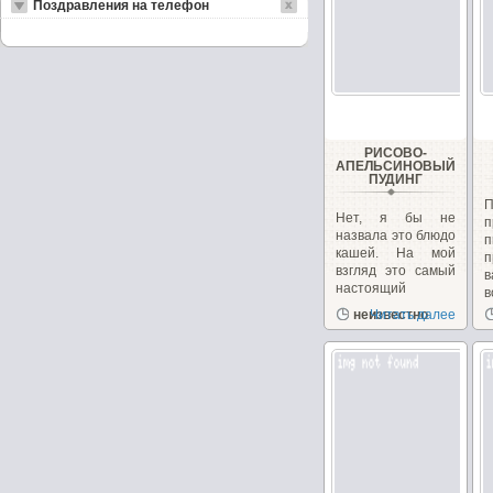
Поздравления на телефон
РИСОВО-
АПЕЛЬСИНОВЫЙ
ПУДИНГ
Нет, я бы не
п
назвала это блюдо
кашей. На мой
п
взгляд это самый
в
настоящий
в
пудинг....
неизвестно
Читать далее