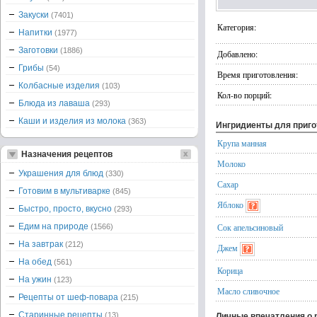
Закуски
(7401)
Категория:
Напитки
(1977)
Заготовки
(1886)
Добавлено:
Грибы
(54)
Время приготовления:
Колбасные изделия
(103)
Кол-во порций:
Блюда из лаваша
(293)
Каши и изделия из молока
(363)
Ингридиенты для приг
Крупа манная
Назначения рецептов
Молоко
Украшения для блюд
(330)
Сахар
Готовим в мультиварке
(845)
Яблоко
Быстро, просто, вкусно
(293)
Едим на природе
Сок апельсиновый
(1566)
На завтрак
(212)
Джем
На обед
(561)
Корица
На ужин
(123)
Масло сливочное
Рецепты от шеф-повара
(215)
Старинные рецепты
(13)
Личные впечатления о 