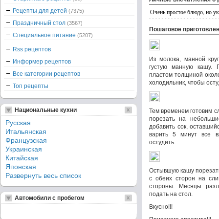
Рецепты для детей
(7375)
Очень простое блюдо, но ук
Праздничный стол
(3567)
Пошаговое приготовле
Специальное питание
(5207)
Rss рецептов
Из молока, манной кру
Информер рецептов
густую манную кашу. 
Все категории рецептов
пластом толщиной около
холодильник, чтобы осту
Топ рецепты
Национальные кухни
Тем временем готовим сл
порезать на небольши
Русская
добавить сок, оставший
Итальянская
варить 5 минут все 
Французская
остудить.
Украинская
Китайская
Японская
Остывшую кашу порезать
Развернуть весь список
с обеих сторон на сли
стороны. Месяцы разл
подать на стол.
Автомобили с пробегом
Вкусно!!!