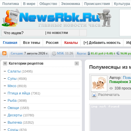
Политика
В мире
Общество
Экономика
Происшествия
Культура
Главная
Все темы
Россия
Каналы
[+] Добавить новость
И
Сегодня:
7 августа 2026 г.
MSK
11
:
26
Курсы:
81.41 руб (+0.48)
94.06 ру
Категории рецептов
Полумесяцы из 
Салаты
(10495)
Автор:
Пов
Супы
(4506)
Поварёнок 3
Мясо
(8919)
338 прос
Птица и яйца
(7361)
Распечатать
Рыба
(3698)
Овощи
(1583)
Десерты
(10780)
Выпечка
(15352)
Соусы
(874)