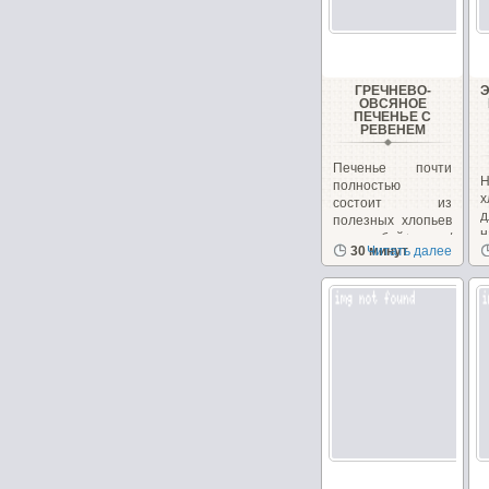
ГРЕЧНЕВО-
ОВСЯНОЕ
ПЕЧЕНЬЕ С
РЕВЕНЕМ
Печенье почти
Н
полностью
х
состоит из
полезных хлопьев
н
и отрубей+орехи/
30 минут
Читать далее
з
семечки,...