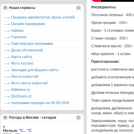
Ингредиенты:
Наши сервисы
Песочное печенье - 400 
Продажа авиабилетов, бронь отелей
Орехи грецкие - 150 г
Онлайн переводчик
Афиша
Какао - 3 столовые ложк
Гороскоп
Стакан сахара - 250 г
Партнёрская программа
Сливочное масло - 200 г
Доска объявлений
яйцо куриное - 1 штука
Карта сайта
Приготовление:
Фото хостинг
растопить сливочное ма
Закладки для Вашего сайта
Лента новостей
добавить в полученную 
Фото лента новостей
добавляем 1 куриное с
KMdvere.cz
Дробим печенье блендер
EkoDvere.cz
Тоже самое проделываем
программа передач на 06.08.2026
добавляем дробленное 
сахар, какао, яйцо) и 
Погода в Москве - сегодня
Заворачиваем нашу по
пергаментную бумагу, 
в
Ночью
°C.. °C
холодильник до полного
ветер – м/c