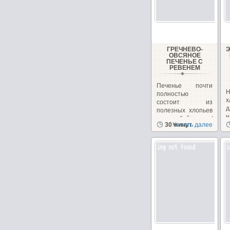
ГРЕЧНЕВО-
ОВСЯНОЕ
ПЕЧЕНЬЕ С
РЕВЕНЕМ
Печенье почти
Н
полностью
х
состоит из
полезных хлопьев
н
и отрубей+орехи/
30 минут
Читать далее
з
семечки,...