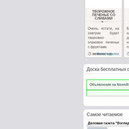
ТВОРОЖНОЕ
ПЕЧЕНЬЕ СО
СЛИВАМИ
Очень, кстати, на
завтрак будет
ш
творожно-
д
злаковое печенье
с фруктами.
п
неизвестно
Читать далее
р
Доска бесплатных 
Объявления на NewsR
Самое читаемое