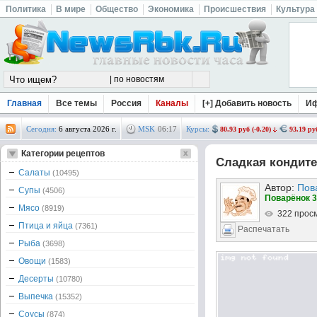
Политика
В мире
Общество
Экономика
Происшествия
Культура
Главная
Все темы
Россия
Каналы
[+] Добавить новость
И
Сегодня:
6 августа 2026 г.
MSK
06
:
17
Курсы:
80.93 руб (-0.20)
93.19 руб
Категории рецептов
Сладкая кондите
Салаты
(10495)
Автор:
Пов
Супы
(4506)
Поварёнок 3
Мясо
(8919)
322 прос
Птица и яйца
(7361)
Распечатать
Рыба
(3698)
Овощи
(1583)
Десерты
(10780)
Выпечка
(15352)
Соусы
(874)