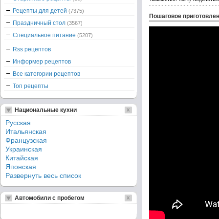
Рецепты для детей
(7375)
Пошаговое приготовле
Праздничный стол
(3567)
Специальное питание
(5207)
Rss рецептов
Информер рецептов
Все категории рецептов
Топ рецепты
Национальные кухни
Русская
Итальянская
Французская
Украинская
Китайская
Японская
Развернуть весь список
Автомобили с пробегом