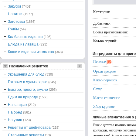
Закуски
(7401)
Категория:
Напитки
(1977)
Заготовки
(1886)
Добавлено:
Грибы
(54)
Время приготовления:
Колбасные изделия
(103)
Кол-во порций:
Блюда из лаваша
(293)
Каши и изделия из молока
(363)
Ингридиенты для приг
Печенье
Назначения рецептов
Орехи грецкие
Украшения для блюд
(330)
Какао-порошок
Готовим в мультиварке
(845)
Сахар
Быстро, просто, вкусно
(293)
Едим на природе
Масло сливочное
(1566)
На завтрак
(212)
Яйцо куриное
На обед
(561)
Личные впечатления о 
На ужин
(123)
Еще с детства помню знако
Рецепты от шеф-повара
(215)
колбаски, которую готовила
лакомство! Хочу поделитьс
Старинные рецепты
(13)