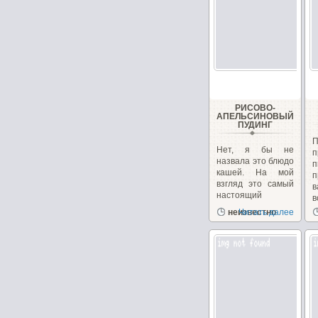
РИСОВО-
АПЕЛЬСИНОВЫЙ
ПУДИНГ
Нет, я бы не
п
назвала это блюдо
кашей. На мой
п
взгляд это самый
в
настоящий
в
пудинг....
неизвестно
Читать далее