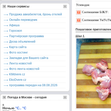
Углеводов:
Наши сервисы
Соотношение Б/Ж/У:
Продажа авиабилетов, бронь отелей
Соотношение Ун/Ус/Ув
Онлайн переводчик
Афиша
Пошаговое приготовле
Гороскоп
Партнёрская программа
Шаг 1.
Доска объявлений
Карта сайта
Фото хостинг
Закладки для Вашего сайта
Лента новостей
Фото лента новостей
KMdvere.cz
EkoDvere.cz
программа передач на 08.08.2026
Погода в Москве - сегодня
в
Ночью
°C.. °C
ветер – м/c