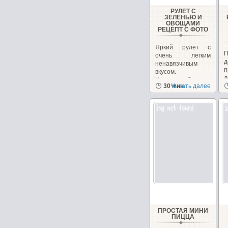
РУЛЕТ С
ЗЕЛЕНЬЮ И
ОВОЩАМИ
РЕЦЕПТ С ФОТО
Яркий рулет с
очень легким
д
ненавязчивым
п
вкусом.
л
Кулинарный...
30 мин
Читать далее
в
ПРОСТАЯ МИНИ
ПИЦЦА