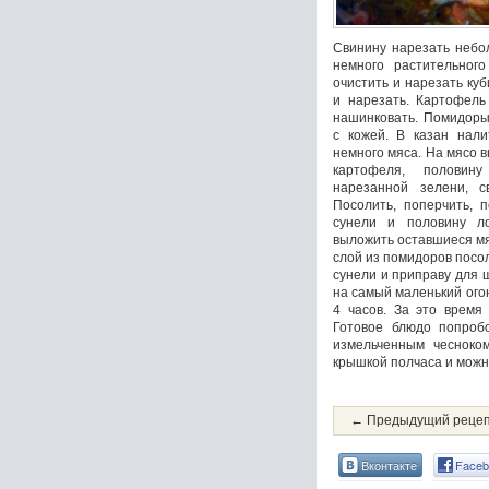
Свинину нарезать небо
немного растительног
очистить и нарезать ку
и нарезать. Картофель
нашинковать. Помидоры
с кожей. В казан нали
немного мяса. На мясо 
картофеля, половин
нарезанной зелени, с
Посолить, поперчить, 
сунели и половину л
выложить оставшиеся мя
слой из помидоров посол
сунели и приправу для 
на самый маленький огон
4 часов. За это время
Готовое блюдо попробо
измельченным чесноком
крышкой полчаса и можн
← Предыдущий реце
Вконтакте
Faceb