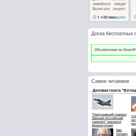
семейного обеда!
Вычитала рецепт
несколько лет...
1 ч 20 мин
Читать далее
Доска бесплатных 
Объявления на NewsR
Самое читаемое