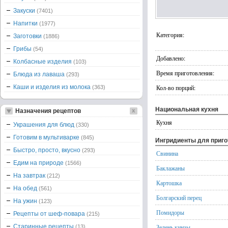
Закуски
(7401)
Напитки
(1977)
Категория:
Заготовки
(1886)
Грибы
(54)
Добавлено:
Колбасные изделия
(103)
Время приготовления:
Блюда из лаваша
(293)
Каши и изделия из молока
Кол-во порций:
(363)
Национальная кухня
Назначения рецептов
Кухня
Украшения для блюд
(330)
Готовим в мультиварке
(845)
Ингридиенты для приг
Быстро, просто, вкусно
(293)
Свинина
Едим на природе
(1566)
Баклажаны
На завтрак
(212)
Картошка
На обед
(561)
Болгарский перец
На ужин
(123)
Помидоры
Рецепты от шеф-повара
(215)
Старинные рецепты
Зелень кинзы
(13)