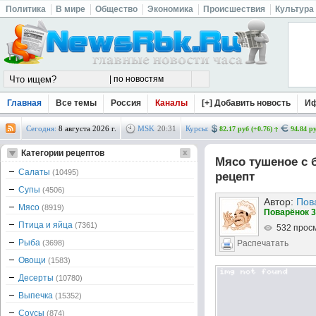
Политика
В мире
Общество
Экономика
Происшествия
Культура
Главная
Все темы
Россия
Каналы
[+] Добавить новость
И
Сегодня:
8 августа 2026 г.
MSK
20
:
31
Курсы:
82.17 руб (+0.76)
94.84 ру
Категории рецептов
Мясо тушеное с
Салаты
(10495)
рецепт
Супы
(4506)
Автор:
Пов
Мясо
(8919)
Поварёнок 3
Птица и яйца
(7361)
532 прос
Рыба
(3698)
Распечатать
Овощи
(1583)
Десерты
(10780)
Выпечка
(15352)
Соусы
(874)