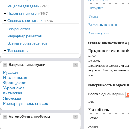
Рецепты для детей
(7375)
Петрушка
Праздничный стол
(3567)
Укроп
Специальное питание
(5207)
Растительное масло
Rss рецептов
Хмели-сунели
Информер рецептов
Личные впечатления о 
Все категории рецептов
Прекрасное сочетание нео
Топ рецепты
мясо!
Вкусно.
Национальные кухни
Баклажаны тушеные с овоща
вкусное. Овощи, тушеные в
Русская
мяса.
Итальянская
Французская
Калорийность в одной 
Украинская
Китайская
Всего
в одной порции
Японская
Вес:
Развернуть весь список
Калорийность:
Автомобили с пробегом
Белков:
Жиров: