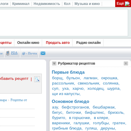
Ещё
логи
Криминал
Недвижимость
Кхл
Музыка и кино
ецепты
Онлайн кино
Продать авто
Радио онлайн
PDA
ое
@
- Почта
Рубрикатор рецептов
Первые блюда
борщ,
бульон,
лагман,
окрошка,
обавить рецепт
|
рассольник,
свекольник,
солянка,
суп,
уха,
харчо,
холодец,
шурпа,
щи из капусты,
овара
>
Рецепты от
Основное блюдо
азу,
бефстроганов,
бешбармак,
бигус,
биточки,
бифштекс,
бризоль,
бурито,
в горшочке,
в кляре,
вареники,
галушки,
голубцы,
гратен,
грибные блюда,
гуляш,
деруны,