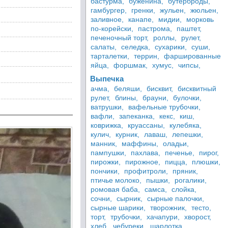
бастурма,
буженина,
бутерброды,
гамбургер,
гренки,
жульен,
жюльен,
заливное,
канапе,
мидии,
морковь
по-корейски,
пастрома,
паштет,
печеночный торт,
роллы,
рулет,
салаты,
селедка,
сухарики,
суши,
тарталетки,
террин,
фаршированные
яйца,
форшмак,
хумус,
чипсы,
Выпечка
ачма,
беляши,
бисквит,
бисквитный
рулет,
блины,
брауни,
булочки,
ватрушки,
вафельные трубочки,
вафли,
запеканка,
кекс,
киш,
коврижка,
круассаны,
кулебяка,
кулич,
курник,
лаваш,
лепешки,
манник,
маффины,
оладьи,
пампушки,
пахлава,
печенье,
пирог,
пирожки,
пирожное,
пицца,
плюшки,
пончики,
профитроли,
пряник,
птичье молоко,
пышки,
рогалики,
ромовая баба,
самса,
слойка,
сочни,
сырник,
сырные палочки,
сырные шарики,
творожник,
тесто,
торт,
трубочки,
хачапури,
хворост,
хлеб,
чебуреки,
шарлотка,