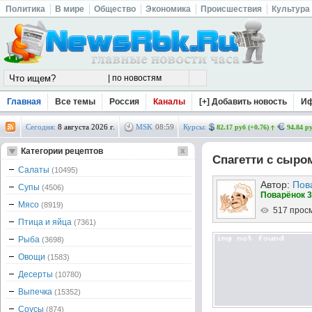
Политика
В мире
Общество
Экономика
Происшествия
Культура
Главная
Все темы
Россия
Каналы
[+] Добавить новость
И
Сегодня:
8 августа 2026 г.
MSK
08
:
59
Курсы:
82.17 руб (+0.76)
94.84 ру
Категории рецептов
Спагетти с сыро
Салаты
(10495)
Автор:
Пов
Супы
(4506)
Поварёнок 3
Мясо
(8919)
517 прос
Птица и яйца
(7361)
Рыба
(3698)
Овощи
(1583)
Десерты
(10780)
Выпечка
(15352)
Соусы
(874)