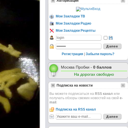
Авторизация
Мои Закладки ТВ
Мои Закладки Радио
Мои Закладки Рецепты
Регистрация
|
Забыли пароль?
Москва Пробки -
0 баллов
На дорогах свободно
Подписка на новости
Вы можете подписаться на
RSS канал
или
получать обзоры свежих новостей на свой
e-
mail
.
Подписка на RSS канал