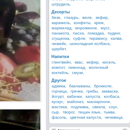
штрудель,
Десерты
безе,
глазурь,
желе,
зефир,
карамель,
конфеты,
крем,
мармелад,
мороженое,
мусс,
панакота,
пасха,
помадка,
пудинг,
сгущенка,
суфле,
тирамису,
халва,
чизкейк,
шоколадная колбаса,
щербет,
Напитки
глинтвейн,
квас,
кефир,
кисель,
компот,
лимонад,
молочный
коктейль,
смузи,
Другое
аджика,
баклажаны,
брокколи,
горчица,
гречка,
грибы,
закваска,
йогурт,
кабачки,
капуста,
колбаса,
кускус,
майонез,
маскарпоне,
мастика,
подливка,
свекла,
соус,
сыр,
творог,
тещин язык,
тыква,
фасоль,
цветная капуста,
чечевица,