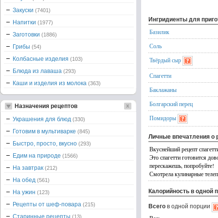
Закуски
(7401)
Ингридиенты для приг
Напитки
(1977)
Базилик
Заготовки
(1886)
Соль
Грибы
(54)
Колбасные изделия
(103)
Твёрдый сыр
Блюда из лаваша
(293)
Спагетти
Каши и изделия из молока
(363)
Баклажаны
Болгарский перец
Назначения рецептов
Помидоры
Украшения для блюд
(330)
Готовим в мультиварке
(845)
Личные впечатления о 
Быстро, просто, вкусно
(293)
Вкуснейший рецепт спагетт
Едим на природе
(1566)
Это спагетти готовится дово
перескажешь, попробуйте!
На завтрак
(212)
Смотрела кулинарные телепе
На обед
(561)
Калорийность в одной 
На ужин
(123)
Рецепты от шеф-повара
(215)
Всего
в одной порции
Старинные рецепты
(13)