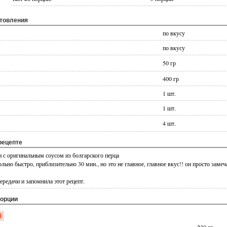
отовления
по вкусу
по вкусу
50 гр
400 гр
1 шт.
1 шт.
4 шт.
рецепте
и с оригинальным соусом из болгарского перца
льно быстро, приблизительно 30 мин., но это не главное, главное вкус!! он просто замеч
редачи и запомнила этот рецепт.
порции