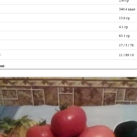
230
гр
340.4
ккал
13.6
гр
4.1
гр
63.1
гр
17
/
5
/
78
:
11
/
89
/
0
ние