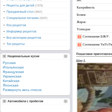
Вес:
Рецепты для детей
(7375)
Калорийность:
Праздничный стол
(3567)
Белков:
Специальное питание
(5207)
Жиров:
Rss рецептов
Углеводов:
Информер рецептов
Соотношение Б/Ж/У:
Все категории рецептов
Топ рецепты
Соотношение Ун/Ус/Ув
Пошаговое приготовле
Национальные кухни
Шаг 1.
Русская
Итальянская
Французская
Украинская
Китайская
Японская
Развернуть весь список
Автомобили с пробегом