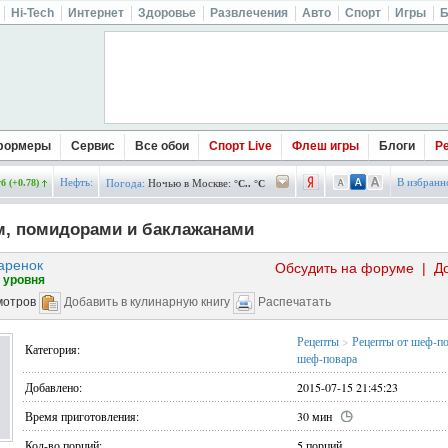
Hi-Tech
Интернет
Здоровье
Развлечения
Авто
Спорт
Игры
Б
формеры
Сервис
Все обои
Спорт Live
Флеш игры
Блоги
Р
Нефть:
В избранн
б (+0.78)
Погода:
Ночью в Москве:
°C.. °C
м, помидорами и баклажанами
аренок
Обсудить на форуме
|
Д
 уровня
мотров
Добавить в кулинарную книгу
Распечатать
Рецепты
>
Рецепты от шеф-п
Категория:
шеф-повара
Добавлено:
2015-07-15 21:45:23
Время приготовления:
30 мин
Кол-во порций:
5 порций