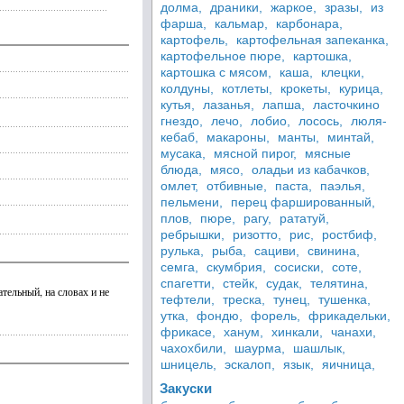
долма,
драники,
жаркое,
зразы,
из
фарша,
кальмар,
карбонара,
картофель,
картофельная запеканка,
картофельное пюре,
картошка,
картошка с мясом,
каша,
клецки,
колдуны,
котлеты,
крокеты,
курица,
кутья,
лазанья,
лапша,
ласточкино
гнездо,
лечо,
лобио,
лосось,
люля-
кебаб,
макароны,
манты,
минтай,
мусака,
мясной пирог,
мясные
блюда,
мясо,
оладьи из кабачков,
омлет,
отбивные,
паста,
паэлья,
пельмени,
перец фаршированный,
плов,
пюре,
рагу,
рататуй,
ребрышки,
ризотто,
рис,
ростбиф,
рулька,
рыба,
сациви,
свинина,
семга,
скумбрия,
сосиски,
соте,
спагетти,
стейк,
судак,
телятина,
ательный, на словах и не
тефтели,
треска,
тунец,
тушенка,
утка,
фондю,
форель,
фрикадельки,
фрикасе,
ханум,
хинкали,
чанахи,
чахохбили,
шаурма,
шашлык,
шницель,
эскалоп,
язык,
яичница,
Закуски