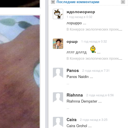
Последние комментарии
ждолоиориор
1 год назад в 0:32
лоршрро ...
В Конкурсе экологических проектов в Подмосковье активно участвовала молодежь :: NewsRbk.ru...
оршр
1 год назад в 0:32
лтлт дллтд
...
В Конкурсе экологических проектов в Подмосковье активно участвовала молодежь :: NewsRbk.ru...
Panos
2 года назад в 7:31
Panos Naidin ...
...
Riahnna
2 года назад в 6:56
Riahnna Dempster ...
...
Caira
2 года назад в 3:25
Caira Grohol ...