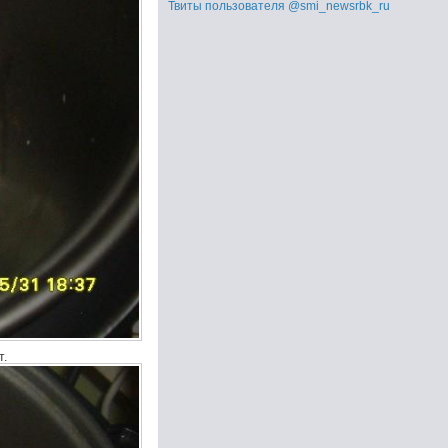
Твиты пользователя @smi_newsrbk_ru
т.