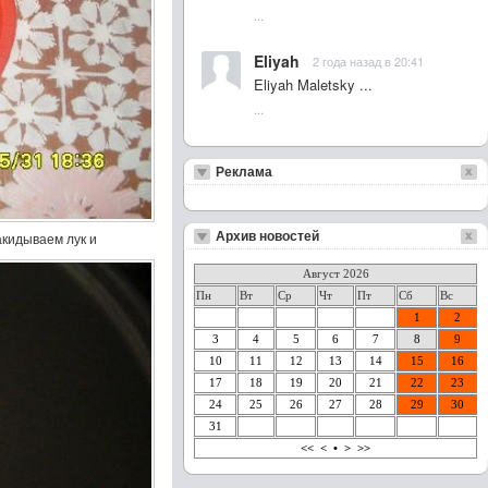
...
Eliyah
2 года назад в 20:41
Eliyah Maletsky ...
...
Реклама
Архив новостей
акидываем лук и
Август 2026
Пн
Вт
Ср
Чт
Пт
Сб
Вс
1
2
3
4
5
6
7
8
9
10
11
12
13
14
15
16
17
18
19
20
21
22
23
24
25
26
27
28
29
30
31
<<
<
•
>
>>