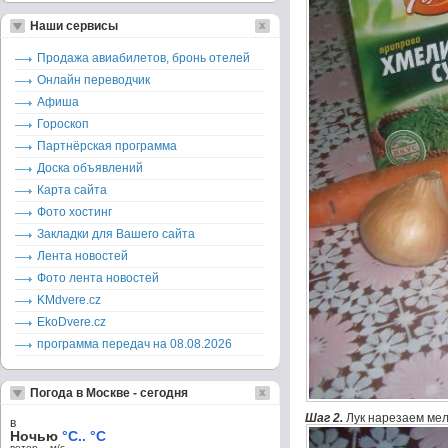
Наши сервисы
Продажа авиабилетов, бронь отелей
Онлайн переводчик
Афиша
Гороскоп
Партнёрская программа
Доска объявлений
Карта сайта
Фото хостинг
Закладки для Вашего сайта
Лента новостей
Фото лента новостей
KMdvere.cz
EkoDvere.cz
программа передач на 08.08.2026
Погода в Москве - сегодня
Шаг 2.
Лук нарезаем мел
в
Ночью
°C.. °C
ветер – м/c