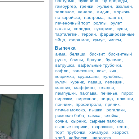
бастурма,
буженина,
бутерброды,
гамбургер,
гренки,
жульен,
жюльен,
заливное,
канапе,
мидии,
морковь
по-корейски,
пастрома,
паштет,
печеночный торт,
роллы,
рулет,
салаты,
селедка,
сухарики,
суши,
тарталетки,
террин,
фаршированные
яйца,
форшмак,
хумус,
чипсы,
Выпечка
ачма,
беляши,
бисквит,
бисквитный
рулет,
блины,
брауни,
булочки,
ватрушки,
вафельные трубочки,
вафли,
запеканка,
кекс,
киш,
коврижка,
круассаны,
кулебяка,
кулич,
курник,
лаваш,
лепешки,
манник,
маффины,
оладьи,
пампушки,
пахлава,
печенье,
пирог,
пирожки,
пирожное,
пицца,
плюшки,
пончики,
профитроли,
пряник,
птичье молоко,
пышки,
рогалики,
ромовая баба,
самса,
слойка,
сочни,
сырник,
сырные палочки,
сырные шарики,
творожник,
тесто,
торт,
трубочки,
хачапури,
хворост,
хлеб,
чебуреки,
шарлотка,