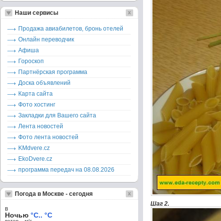
Наши сервисы
Продажа авиабилетов, бронь отелей
Онлайн переводчик
Афиша
Гороскоп
Партнёрская программа
Доска объявлений
Карта сайта
Фото хостинг
Закладки для Вашего сайта
Лента новостей
Фото лента новостей
KMdvere.cz
EkoDvere.cz
программа передач на 08.08.2026
Погода в Москве - сегодня
Шаг 2.
в
Ночью
°C.. °C
ветер – м/c