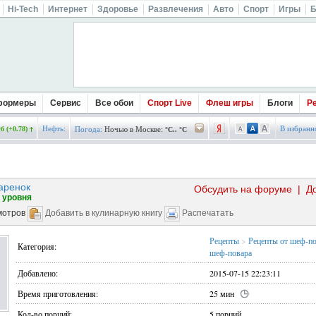
Hi-Tech
Интернет
Здоровье
Развлечения
Авто
Спорт
Игры
Б
формеры
Сервис
Все обои
Спорт Live
Флеш игры
Блоги
Р
Нефть:
В избранн
б (+0.78)
Погода:
Ночью в Москве:
°C.. °C
аренок
Обсудить на форуме
|
Д
 уровня
мотров
Добавить в кулинарную книгу
Распечатать
Рецепты
>
Рецепты от шеф-п
Категория:
шеф-повара
Добавлено:
2015-07-15 22:23:11
Время приготовления:
25 мин
Кол-во порций:
5 порций