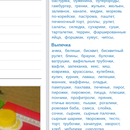
бастурма,
буженина,
бутерброды,
гамбургер,
гренки,
жульен,
жюльен,
заливное,
канапе,
мидии,
морковь
по-корейски,
пастрома,
паштет,
печеночный торт,
роллы,
рулет,
салаты,
селедка,
сухарики,
суши,
тарталетки,
террин,
фаршированные
яйца,
форшмак,
хумус,
чипсы,
Выпечка
ачма,
беляши,
бисквит,
бисквитный
рулет,
блины,
брауни,
булочки,
ватрушки,
вафельные трубочки,
вафли,
запеканка,
кекс,
киш,
коврижка,
круассаны,
кулебяка,
кулич,
курник,
лаваш,
лепешки,
манник,
маффины,
оладьи,
пампушки,
пахлава,
печенье,
пирог,
пирожки,
пирожное,
пицца,
плюшки,
пончики,
профитроли,
пряник,
птичье молоко,
пышки,
рогалики,
ромовая баба,
самса,
слойка,
сочни,
сырник,
сырные палочки,
сырные шарики,
творожник,
тесто,
торт,
трубочки,
хачапури,
хворост,
хлеб,
чебуреки,
шарлотка,