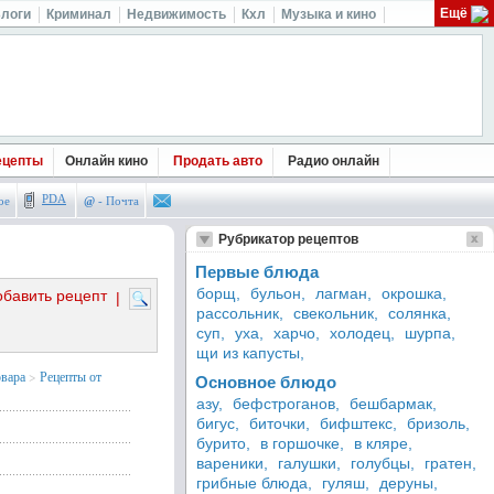
Ещё
логи
Криминал
Недвижимость
Кхл
Музыка и кино
ецепты
Онлайн кино
Продать авто
Радио онлайн
PDA
ое
@
- Почта
Рубрикатор рецептов
Первые блюда
борщ,
бульон,
лагман,
окрошка,
обавить рецепт
|
рассольник,
свекольник,
солянка,
суп,
уха,
харчо,
холодец,
шурпа,
щи из капусты,
овара
>
Рецепты от
Основное блюдо
азу,
бефстроганов,
бешбармак,
бигус,
биточки,
бифштекс,
бризоль,
бурито,
в горшочке,
в кляре,
вареники,
галушки,
голубцы,
гратен,
грибные блюда,
гуляш,
деруны,