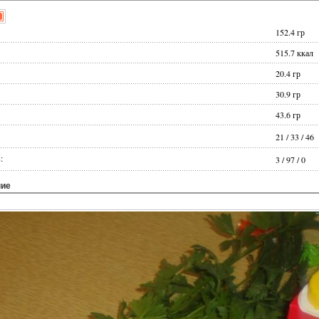
152.4
гр
515.7
ккал
20.4
гр
30.9
гр
43.6
гр
21
/
33
/
46
:
3
/
97
/
0
ние