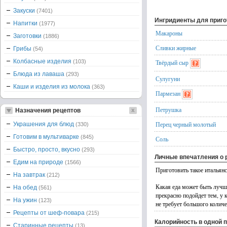
Закуски
(7401)
Ингридиенты для приг
Напитки
(1977)
Макароны
Заготовки
(1886)
Сливки жирные
Грибы
(54)
Колбасные изделия
(103)
Твёрдый сыр
Блюда из лаваша
(293)
Сулугуни
Каши и изделия из молока
(363)
Пармезан
Петрушка
Назначения рецептов
Перец черный молотый
Украшения для блюд
(330)
Готовим в мультиварке
(845)
Соль
Быстро, просто, вкусно
(293)
Личные впечатления о 
Едим на природе
(1566)
Приготовить такое итальянс
На завтрак
(212)
Какая еда может быть лучше
На обед
(561)
прекрасно подойдет тем, у 
На ужин
(123)
не требует большого количе
Рецепты от шеф-повара
(215)
Калорийность в одной 
Старинные рецепты
(13)