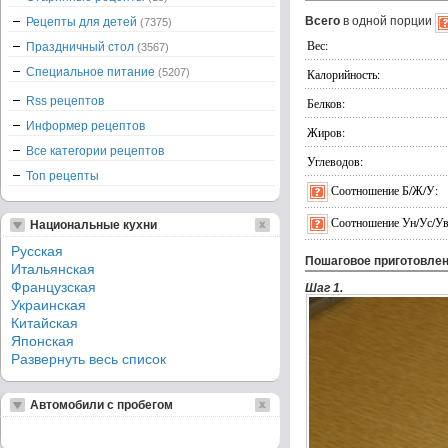
Всего
в одной порции
Рецепты для детей
(7375)
Вес:
Праздничный стол
(3567)
Специальное питание
(5207)
Калорийность:
Rss рецептов
Белков:
Информер рецептов
Жиров:
Все категории рецептов
Углеводов:
Топ рецепты
Соотношение Б/Ж/У:
Соотношение Ун/Ус/Ув
Национальные кухни
Русская
Пошаговое приготовле
Итальянская
Французская
Шаг 1.
Украинская
Китайская
Японская
Развернуть весь список
Автомобили с пробегом