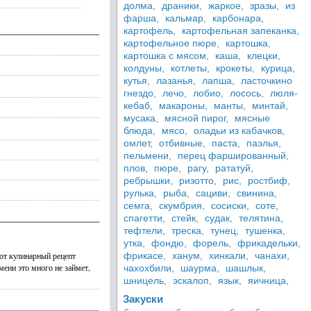
долма,
драники,
жаркое,
зразы,
из
фарша,
кальмар,
карбонара,
картофель,
картофельная запеканка,
картофельное пюре,
картошка,
картошка с мясом,
каша,
клецки,
колдуны,
котлеты,
крокеты,
курица,
кутья,
лазанья,
лапша,
ласточкино
гнездо,
лечо,
лобио,
лосось,
люля-
кебаб,
макароны,
манты,
минтай,
мусака,
мясной пирог,
мясные
блюда,
мясо,
оладьи из кабачков,
омлет,
отбивные,
паста,
паэлья,
пельмени,
перец фаршированный,
плов,
пюре,
рагу,
рататуй,
ребрышки,
ризотто,
рис,
ростбиф,
рулька,
рыба,
сациви,
свинина,
семга,
скумбрия,
сосиски,
соте,
спагетти,
стейк,
судак,
телятина,
тефтели,
треска,
тунец,
тушенка,
утка,
фондю,
форель,
фрикадельки,
тот кулинарный рецепт
фрикасе,
ханум,
хинкали,
чанахи,
мени это много не займет,
чахохбили,
шаурма,
шашлык,
шницель,
эскалоп,
язык,
яичница,
Закуски