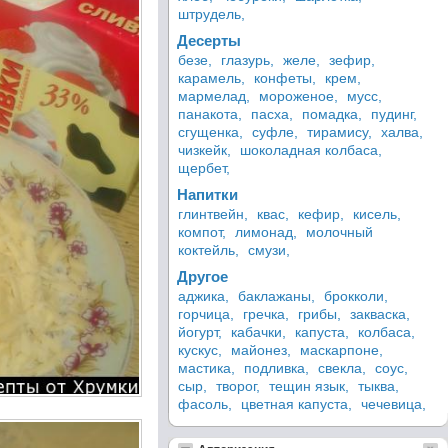
штрудель,
Десерты
безе,
глазурь,
желе,
зефир,
карамель,
конфеты,
крем,
мармелад,
мороженое,
мусс,
панакота,
пасха,
помадка,
пудинг,
сгущенка,
суфле,
тирамису,
халва,
чизкейк,
шоколадная колбаса,
щербет,
Напитки
глинтвейн,
квас,
кефир,
кисель,
компот,
лимонад,
молочный
коктейль,
смузи,
Другое
аджика,
баклажаны,
брокколи,
горчица,
гречка,
грибы,
закваска,
йогурт,
кабачки,
капуста,
колбаса,
кускус,
майонез,
маскарпоне,
мастика,
подливка,
свекла,
соус,
сыр,
творог,
тещин язык,
тыква,
фасоль,
цветная капуста,
чечевица,