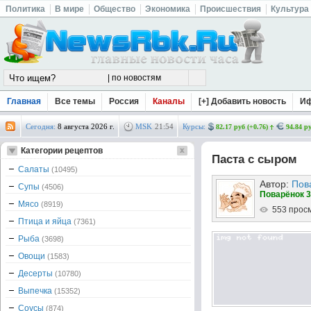
Политика
В мире
Общество
Экономика
Происшествия
Культура
Главная
Все темы
Россия
Каналы
[+] Добавить новость
И
Сегодня:
8 августа 2026 г.
MSK
21
:
54
Курсы:
82.17 руб (+0.76)
94.84 ру
Категории рецептов
Паста с сыром
Салаты
(10495)
Автор:
Пов
Супы
(4506)
Поварёнок 3
Мясо
(8919)
553 прос
Птица и яйца
(7361)
Рыба
(3698)
Овощи
(1583)
Десерты
(10780)
Выпечка
(15352)
Соусы
(874)