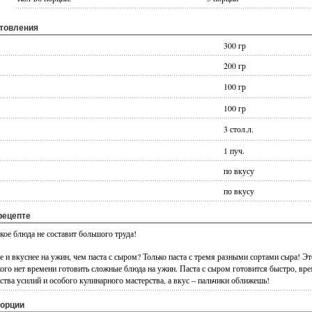
отовления
300 гр
200 гр
100 гр
100 гр
3 стол.л.
1 пуч.
по вкусу
по вкусу
рецепте
кое блюда не составит большого труда!
 и вкуснее на ужин, чем паста с сыром? Только паста с тремя разными сортами сыра! Э
кого нет времени готовить сложные блюда на ужин. Паста с сыром готовится быстро, вре
ства усилий и особого кулинарного мастерства, а вкус – пальчики оближешь!
порции