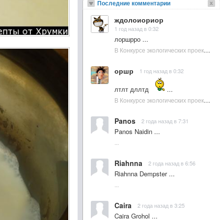
Последние комментарии
ждолоиориор
1 год назад в 0:32
лоршрро ...
В Конкурсе экологических проектов в Подмосковье активно участвовала молодежь :: NewsRbk.ru...
оршр
1 год назад в 0:32
лтлт дллтд
...
В Конкурсе экологических проектов в Подмосковье активно участвовала молодежь :: NewsRbk.ru...
Panos
2 года назад в 7:31
Panos Naidin ...
...
Riahnna
2 года назад в 6:56
Riahnna Dempster ...
...
Caira
2 года назад в 3:25
Caira Grohol ...