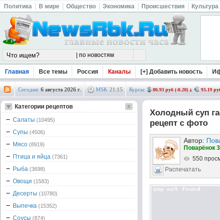
Политика
В мире
Общество
Экономика
Происшествия
Культура
Главная
Все темы
Россия
Каналы
[+] Добавить новость
И
Сегодня:
6 августа 2026 г.
MSK
21
:
15
Курсы:
80.93 руб (-0.20)
93.19 руб
Категории рецептов
Холодный суп га
Салаты
(10495)
рецепт с фото
Супы
(4506)
Автор:
Пов
Мясо
(8919)
Поварёнок 3
Птица и яйца
(7361)
550 прос
Рыба
(3698)
Распечатать
Овощи
(1583)
Десерты
(10780)
Выпечка
(15352)
Соусы
(874)