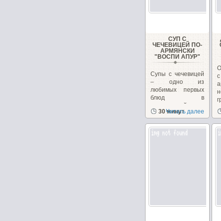
СУП С
ЧЕЧЕВИЦЕЙ ПО-
АРМЯНСКИ
"ВОСПИ АПУР"
О
Супы с чечевицей
– одно из
любимых первых
н
блюд в
г
закавказской
к
30 минут
Читать далее
кухне, в Армении...
н