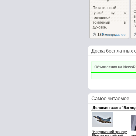
Питательный
густой суп с
говядиной,
а
томленый в
духовке.
д
180 минут
Читать далее
Доска бесплатных 
Объявления на NewsR
Самое читаемое