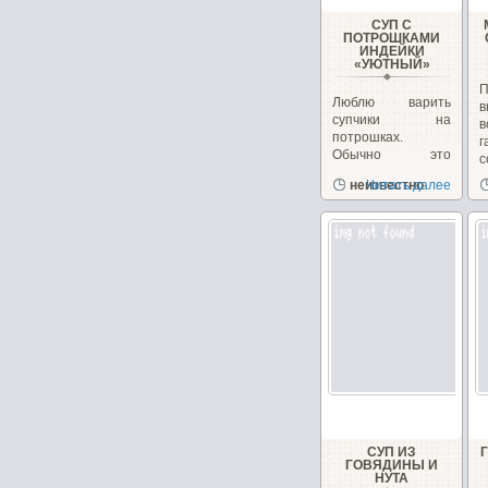
СУП С
ПОТРОШКАМИ
ИНДЕЙКИ
«УЮТНЫЙ»
П
Люблю варить
в
супчики на
в
потрошках.
г
Обычно это
с
куриные, но
д
неизвестно
Читать далее
сегодня у меня
желудочки...
СУП ИЗ
ГОВЯДИНЫ И
НУТА