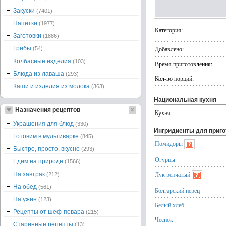
Закуски
(7401)
Напитки
(1977)
Категория:
Заготовки
(1886)
Грибы
Добавлено:
(54)
Колбасные изделия
(103)
Время приготовления:
Блюда из лаваша
(293)
Кол-во порций:
Каши и изделия из молока
(363)
Национальная кухня
Назначения рецептов
Кухня
Украшения для блюд
(330)
Ингридиенты для приг
Готовим в мультиварке
(845)
Помидоры
Быстро, просто, вкусно
(293)
Огурцы
Едим на природе
(1566)
Лук репчатый
На завтрак
(212)
На обед
(561)
Болгарский перец
На ужин
(123)
Белый хлеб
Рецепты от шеф-повара
(215)
Чеснок
Старинные рецепты
(13)