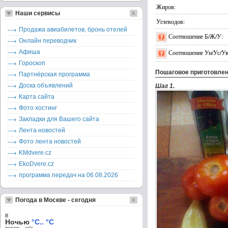
Жиров:
Наши сервисы
Углеводов:
Продажа авиабилетов, бронь отелей
Соотношение Б/Ж/У:
Онлайн переводчик
Афиша
Соотношение Ун/Ус/Ув
Гороскоп
Пошаговое приготовле
Партнёрская программа
Доска объявлений
Шаг 1.
Карта сайта
Фото хостинг
Закладки для Вашего сайта
Лента новостей
Фото лента новостей
KMdvere.cz
EkoDvere.cz
программа передач на 06.08.2026
Погода в Москве - сегодня
в
Ночью
°C.. °C
ветер – м/c