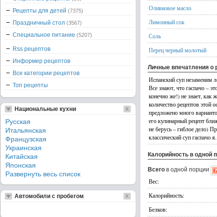
Оливковое масло
Рецепты для детей
(7375)
Лимонный сок
Праздничный стол
(3567)
Специальное питание
(5207)
Соль
Rss рецептов
Перец черный молотый
Информер рецептов
Личные впечатления о 
Все категории рецептов
Испанский суп незаменим л
Топ рецепты
Все знают, что гаспачо – эт
конечно же!) не знает, как
количество рецептов этой о
Национальные кухни
предложено много варианто
его кулинарный рецепт ближ
Русская
не берусь – гиблое дело) П
Итальянская
классический суп гаспачо я.
Французская
Украинская
Калорийность в одной 
Китайская
Японская
Всего
в одной порции
Развернуть весь список
Вес:
Калорийность:
Автомобили с пробегом
Белков: