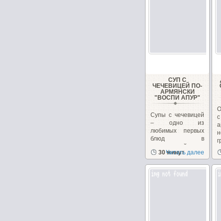
СУП С
ЧЕЧЕВИЦЕЙ ПО-
АРМЯНСКИ
"ВОСПИ АПУР"
О
Супы с чечевицей
– одно из
любимых первых
н
блюд в
г
закавказской
к
30 минут
Читать далее
кухне, в Армении...
н