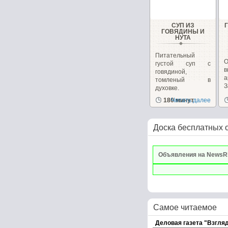
СУП ИЗ
ГОВЯДИНЫ И
НУТА
Питательный
густой суп с
говядиной,
а
томленый в
духовке.
д
180 минут
Читать далее
Доска бесплатных 
Объявления на NewsR
Самое читаемое