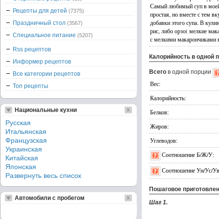
Самый любимый суп в моей
Рецепты для детей
(7375)
простая, но вместе с тем в
добавки этого супа. В кул
Праздничный стол
(3567)
рис, либо орзо( мелкие ма
Специальное питание
(5207)
с мелкими макарончиками в
Rss рецептов
Калорийность в одной 
Информер рецептов
Всего
в одной порции
Все категории рецептов
Вес:
Топ рецепты
Калорийность:
Национальные кухни
Белков:
Русская
Жиров:
Итальянская
Французская
Углеводов:
Украинская
Соотношение Б/Ж/У:
Китайская
Японская
Соотношение Ун/Ус/Ув
Развернуть весь список
Пошаговое приготовле
Автомобили с пробегом
Шаг 1.