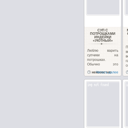
СУП С
ПОТРОШКАМИ
ИНДЕЙКИ
«УЮТНЫЙ»
П
Люблю варить
в
супчики на
в
потрошках.
г
Обычно это
с
куриные, но
д
неизвестно
Читать далее
сегодня у меня
желудочки...