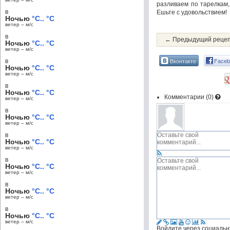
разливаем по тарелкам
в
Ешьте с удовольствием!
Ночью
°C.. °C
ветер – м/c
в
← Предыдущий реце
Ночью
°C.. °C
ветер – м/c
Вконтакте
Faceb
в
Ночью
°C.. °C
ветер – м/c
в
Ночью
°C.. °C
Комментарии (
0
)
ветер – м/c
в
Ночью
°C.. °C
ветер – м/c
в
Ночью
°C.. °C
ветер – м/c
в
Ночью
°C.. °C
ветер – м/c
в
Ночью
°C.. °C
ветер – м/c
в
Ночью
°C.. °C
ветер – м/c
Войдите через социальн