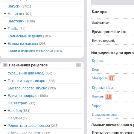
Закуски
(7401)
Категория:
Напитки
(1977)
Заготовки
(1886)
Добавлено:
Грибы
(54)
Время приготовления:
Колбасные изделия
(103)
Кол-во порций:
Блюда из лаваша
(293)
Каши и изделия из молока
(363)
Ингридиенты для приг
Курица
Назначения рецептов
Вода
Украшения для блюд
(330)
Макароны
Готовим в мультиварке
(845)
Куриные яйца
Быстро, просто, вкусно
(293)
Едим на природе
Лимоны
(1566)
На завтрак
(212)
Укроп
На обед
(561)
Поваренная соль
На ужин
(123)
Личные впечатления о 
Рецепты от шеф-повара
(215)
Нежный суп-пюре из куриц
Старинные рецепты
(13)