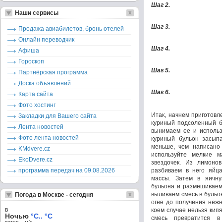
Шаг 2.
Наши сервисы
Шаг 3.
Продажа авиабилетов, бронь отелей
Онлайн переводчик
Шаг 4.
Афиша
Гороскоп
Шаг 5.
Партнёрская программа
Доска объявлений
Шаг 6.
Карта сайта
Фото хостинг
Итак, начнем приготовл
Закладки для Вашего сайта
куриный подсоленный бу
Лента новостей
вынимаем ее и использ
Фото лента новостей
куриный бульон засып
меньше, чем написано 
KMdvere.cz
используйте мелкие 
EkoDvere.cz
звездочек. Из лимоно
программа передач на 09.08.2026
разбиваем в него яйц
массы. Затем в яичну
бульона и размешиваем
выливаем смесь в бульо
Погода в Москве - сегодня
огне до получения нежн
в
коем случае нельзя кипя
Ночью
°C.. °C
смесь превратится в
ветер – м/c