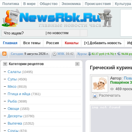
Политика
В мире
Общество
Экономика
Происшествия
Культура
Главная
Все темы
Россия
Каналы
[+] Добавить новость
И
Сегодня:
9 августа 2026 г.
MSK
16
:
42
Курсы:
82.17 руб (+0.76)
94.84 ру
Категории рецептов
Греческий курин
Салаты
(10495)
Автор:
Пов
Супы
(4506)
Поварёнок 3
Мясо
(8919)
469 прос
Птица и яйца
(7361)
Распечатать
Рыба
(3698)
Овощи
(1583)
Десерты
(10780)
Выпечка
(15352)
Соусы
(874)