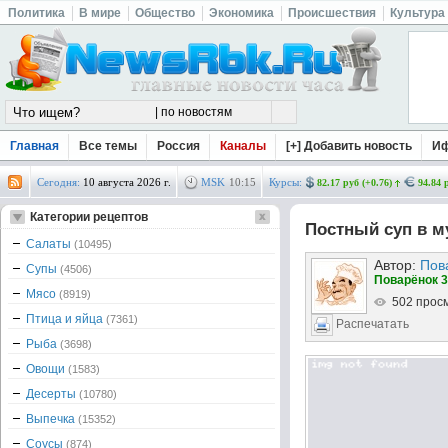
Политика
В мире
Общество
Экономика
Происшествия
Культура
Главная
Все темы
Россия
Каналы
[+] Добавить новость
И
Сегодня:
10 августа 2026 г.
MSK
10
:
15
Курсы:
82.17 руб (+0.76)
94.84 
Категории рецептов
Постный суп в м
Салаты
(10495)
Автор:
Пов
Супы
(4506)
Поварёнок 3
Мясо
(8919)
502 прос
Птица и яйца
(7361)
Распечатать
Рыба
(3698)
Овощи
(1583)
Десерты
(10780)
Выпечка
(15352)
Соусы
(874)