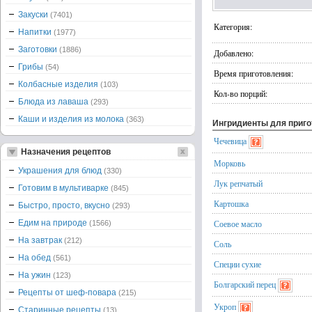
Закуски
(7401)
Категория:
Напитки
(1977)
Заготовки
(1886)
Добавлено:
Грибы
(54)
Время приготовления:
Колбасные изделия
(103)
Кол-во порций:
Блюда из лаваша
(293)
Каши и изделия из молока
(363)
Ингридиенты для приг
Чечевица
Назначения рецептов
Морковь
Украшения для блюд
(330)
Лук репчатый
Готовим в мультиварке
(845)
Картошка
Быстро, просто, вкусно
(293)
Едим на природе
Соевое масло
(1566)
На завтрак
(212)
Соль
На обед
(561)
Специи сухие
На ужин
(123)
Болгарский перец
Рецепты от шеф-повара
(215)
Укроп
Старинные рецепты
(13)