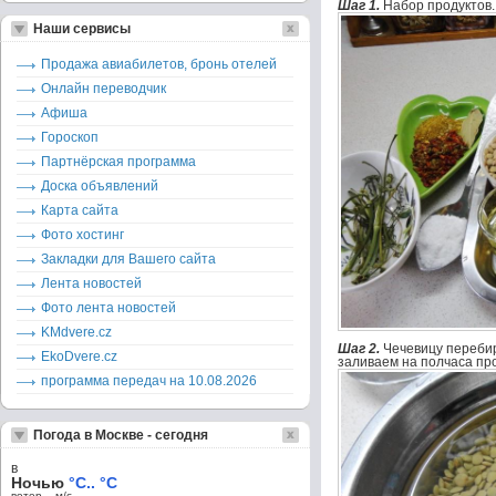
Шаг 1.
Набор продуктов.
Наши сервисы
Продажа авиабилетов, бронь отелей
Онлайн переводчик
Афиша
Гороскоп
Партнёрская программа
Доска объявлений
Карта сайта
Фото хостинг
Закладки для Вашего сайта
Лента новостей
Фото лента новостей
KMdvere.cz
Шаг 2.
Чечевицу переби
EkoDvere.cz
заливаем на полчаса пр
программа передач на 10.08.2026
Погода в Москве - сегодня
в
Ночью
°C.. °C
ветер – м/c