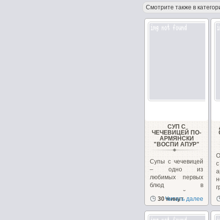
Смотрите также в категор
СУП С
ЧЕЧЕВИЦЕЙ ПО-
АРМЯНСКИ
"ВОСПИ АПУР"
О
Супы с чечевицей
– одно из
любимых первых
н
блюд в
г
закавказской
к
30 минут
Читать далее
кухне, в Армении...
н