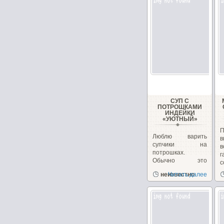
СУП С
ПОТРОШКАМИ
ИНДЕЙКИ
«УЮТНЫЙ»
П
Люблю варить
в
супчики на
в
потрошках.
г
Обычно это
с
куриные, но
д
неизвестно
Читать далее
сегодня у меня
желудочки...