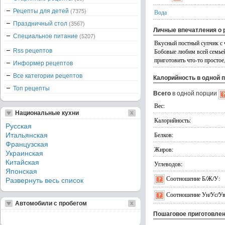
Рецепты для детей
(7375)
Вода
Праздничный стол
(3567)
Личные впечатления о 
Специальное питание
(5207)
Вкусный постный супчик с 
Rss рецептов
Бобовые любим всей семьей.
приготовить что-то простое,
Информер рецептов
Все категории рецептов
Калорийность в одной 
Топ рецепты
Всего
в одной порции
Вес:
Национальные кухни
Калорийность:
Русская
Белков:
Итальянская
Французская
Жиров:
Украинская
Китайская
Углеводов:
Японская
Соотношение Б/Ж/У:
Развернуть весь список
Соотношение Ун/Ус/Ув
Автомобили с пробегом
Пошаговое приготовле