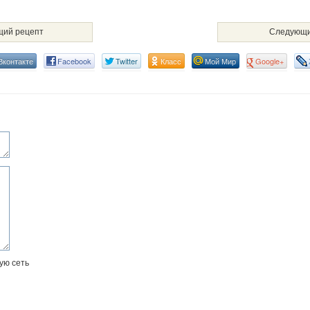
ий рецепт
Следующи
Вконтакте
Facebook
Twitter
Класс
Мой Мир
Google+
ую сеть