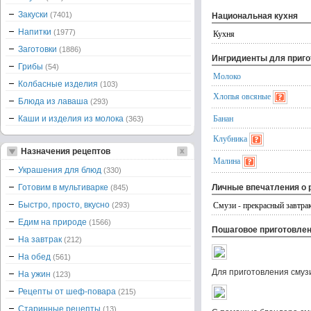
Закуски
(7401)
Национальная кухня
Напитки
(1977)
Кухня
Заготовки
(1886)
Ингридиенты для приг
Грибы
(54)
Молоко
Колбасные изделия
(103)
Хлопья овсяные
Блюда из лаваша
(293)
Банан
Каши и изделия из молока
(363)
Клубника
Назначения рецептов
Малина
Украшения для блюд
(330)
Готовим в мультиварке
Личные впечатления о 
(845)
Смузи - прекрасный завтрак
Быстро, просто, вкусно
(293)
Едим на природе
(1566)
Пошаговое приготовле
На завтрак
(212)
На обед
(561)
Для приготовления смуз
На ужин
(123)
Рецепты от шеф-повара
(215)
Старинные рецепты
(13)