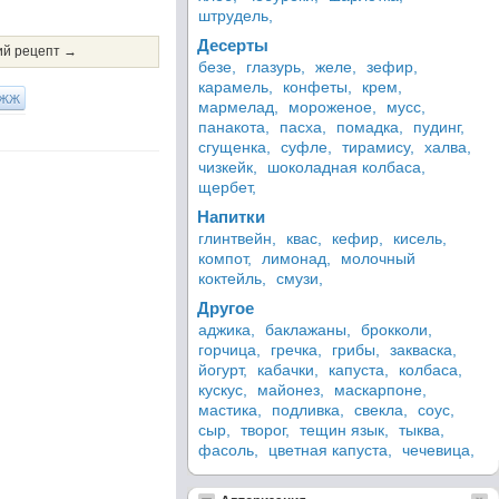
штрудель,
Десерты
й рецепт →
безе,
глазурь,
желе,
зефир,
карамель,
конфеты,
крем,
ЖЖ
мармелад,
мороженое,
мусс,
панакота,
пасха,
помадка,
пудинг,
сгущенка,
суфле,
тирамису,
халва,
чизкейк,
шоколадная колбаса,
щербет,
Напитки
глинтвейн,
квас,
кефир,
кисель,
компот,
лимонад,
молочный
коктейль,
смузи,
Другое
аджика,
баклажаны,
брокколи,
горчица,
гречка,
грибы,
закваска,
йогурт,
кабачки,
капуста,
колбаса,
кускус,
майонез,
маскарпоне,
мастика,
подливка,
свекла,
соус,
сыр,
творог,
тещин язык,
тыква,
фасоль,
цветная капуста,
чечевица,