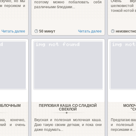
скучно, но мы
Очень вк
поэтому можно побаловать себя
м персиком и
шелковистой 
различными блюдами...
тонкой нотой в
Читать далее
50 минут
Читать далее
неизвестн
 ЯБЛОЧНЫМ
ПЕРЛОВАЯ КАША СО СЛАДКОЙ
МОЛОЧ
СВЕКЛОЙ
"С
ка, конечно,
Вкусная и полезная молочная каша.
Предлагаю ва
гкий и очень
Даю такую своим деткам, и пока они
и полезный 
даже подумать...
персиками и...