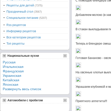
С помощью блендера сме
Рецепты для детей
(7375)
Праздничный стол
(3567)
Добавляем молоко (в зав
Специальное питание
(5207)
Rss рецептов
В стакан выкладываем пе
Информер рецептов
Все категории рецептов
Топ рецепты
Теперь в блендере смеша
Национальные кухни
Готовая бананово - овся
Русская
Итальянская
Французская
На овсяные хлопья выкл
Украинская
Китайская
Японская
Украшаем клубникой и м
Развернуть весь список
Автомобили с пробегом
Приятного аппетита!!!