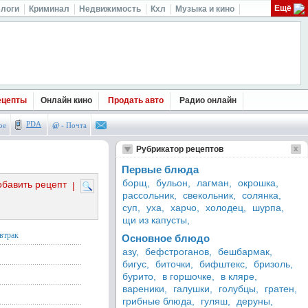
Ещё
логи
Криминал
Недвижимость
Кхл
Музыка и кино
ецепты
Онлайн кино
Продать авто
Радио онлайн
PDA
ое
@
- Почта
Рубрикатор рецептов
Первые блюда
борщ,
бульон,
лагман,
окрошка,
обавить рецепт
|
рассольник,
свекольник,
солянка,
суп,
уха,
харчо,
холодец,
шурпа,
щи из капусты,
втрак
Основное блюдо
азу,
бефстроганов,
бешбармак,
бигус,
биточки,
бифштекс,
бризоль,
бурито,
в горшочке,
в кляре,
вареники,
галушки,
голубцы,
гратен,
грибные блюда,
гуляш,
деруны,