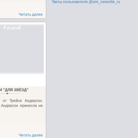
Твиты пользователя @smi_newsrbk_ru
Читать далее
И "ДЛЯ ЗВЁЗД"
и от Трейси Андерсон.
 Андерсон принесла не
Читать далее