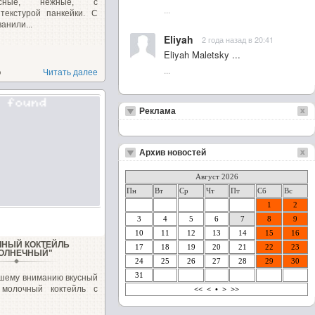
усные, нежные, с
...
текстурой панкейки. С
анили...
Eliyah
2 года назад в 20:41
Eliyah Maletsky ...
...
о
Читать далее
Реклама
Архив новостей
Август 2026
Пн
Вт
Ср
Чт
Пт
Сб
Вс
1
2
3
4
5
6
7
8
9
10
11
12
13
14
15
16
НЫЙ КОКТЕЙЛЬ
17
18
19
20
21
22
23
ОЛНЕЧНЫЙ"
24
25
26
27
28
29
30
31
шему вниманию вкусный
молочный коктейль с
<<
<
•
>
>>