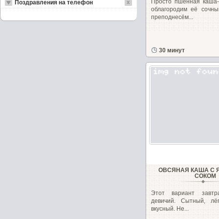
Просто пшённая каша-
Поздравления на телефон
облагородим её сочны
преподнесём...
30 минут
ОВСЯНАЯ КАША С
СОКОМ
Этот вариант завтра
девичий. Сытный, лё
вкусный. Не...