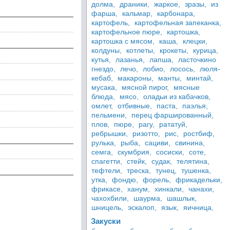
долма,
драники,
жаркое,
зразы,
из
фарша,
кальмар,
карбонара,
картофель,
картофельная запеканка,
картофельное пюре,
картошка,
картошка с мясом,
каша,
клецки,
колдуны,
котлеты,
крокеты,
курица,
кутья,
лазанья,
лапша,
ласточкино
гнездо,
лечо,
лобио,
лосось,
люля-
кебаб,
макароны,
манты,
минтай,
мусака,
мясной пирог,
мясные
блюда,
мясо,
оладьи из кабачков,
омлет,
отбивные,
паста,
паэлья,
пельмени,
перец фаршированный,
плов,
пюре,
рагу,
рататуй,
ребрышки,
ризотто,
рис,
ростбиф,
рулька,
рыба,
сациви,
свинина,
семга,
скумбрия,
сосиски,
соте,
спагетти,
стейк,
судак,
телятина,
тефтели,
треска,
тунец,
тушенка,
утка,
фондю,
форель,
фрикадельки,
фрикасе,
ханум,
хинкали,
чанахи,
чахохбили,
шаурма,
шашлык,
шницель,
эскалоп,
язык,
яичница,
Закуски