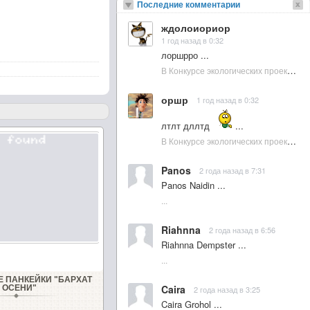
Последние комментарии
ждолоиориор
1 год назад в 0:32
лоршрро ...
В Конкурсе экологических проектов в Подмосковье активно участвовала молодежь :: NewsRbk.ru...
оршр
1 год назад в 0:32
лтлт дллтд
...
В Конкурсе экологических проектов в Подмосковье активно участвовала молодежь :: NewsRbk.ru...
Panos
2 года назад в 7:31
Panos Naidin ...
...
Riahnna
2 года назад в 6:56
Riahnna Dempster ...
...
 ПАНКЕЙКИ "БАРХАТ
Caira
ОСЕНИ"
2 года назад в 3:25
Caira Grohol ...