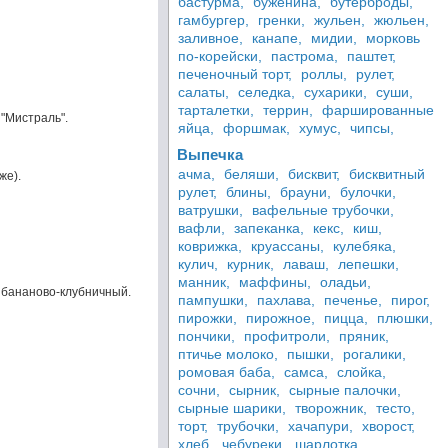
бастурма,
буженина,
бутерброды,
гамбургер,
гренки,
жульен,
жюльен,
заливное,
канапе,
мидии,
морковь
по-корейски,
пастрома,
паштет,
печеночный торт,
роллы,
рулет,
салаты,
селедка,
сухарики,
суши,
тарталетки,
террин,
фаршированные
"Мистраль".
яйца,
форшмак,
хумус,
чипсы,
Выпечка
ачма,
беляши,
бисквит,
бисквитный
же).
рулет,
блины,
брауни,
булочки,
ватрушки,
вафельные трубочки,
вафли,
запеканка,
кекс,
киш,
коврижка,
круассаны,
кулебяка,
кулич,
курник,
лаваш,
лепешки,
манник,
маффины,
оладьи,
й бананово-клубничный.
пампушки,
пахлава,
печенье,
пирог,
пирожки,
пирожное,
пицца,
плюшки,
пончики,
профитроли,
пряник,
птичье молоко,
пышки,
рогалики,
ромовая баба,
самса,
слойка,
сочни,
сырник,
сырные палочки,
сырные шарики,
творожник,
тесто,
торт,
трубочки,
хачапури,
хворост,
хлеб,
чебуреки,
шарлотка,