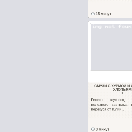
15 минут
СМУЗИ С ХУРМОЙ И
ХЛОПЬЯМ
Рецепт вкусного,
полезного завтрака, 
перекуса от Юлии...
3 минут