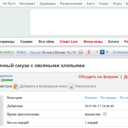
Hi-Tech
Интернет
Здоровье
Развлечения
Авто
Спорт
Игры
Б
формеры
Сервис
Все обои
Спорт Live
Флеш игры
Блоги
Р
Нефть:
В избранн
б (+0.87)
Погода:
Ночью в Москве:
°C.. °C
ичный смузи с овсяными хлопьями
аренок
Обсудить на форуме
|
Д
 уровня
смотров
Добавить в кулинарную книгу
Распечатать
Категория:
Рецепты
>
На завтрак
>
На за
Добавлено:
2015-09-17 19:46:40
Время приготовления:
неизвестно
Кол-во порций:
1 порций