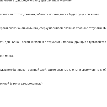
шиваем в однородную массу два банана и клубнику.
исимости от того, сколько добавить молока, масса будет гуще или жиже).
рвый слой: банан-клубника, сверху насыпаем овсяные хлопья с отрубями ТМ 
ть один банан, овсяные хлопья с отрубями и молоко (принцип с густотой тот 
ная масса.
адываем бананово - овсяной слой, затем овсяные хлопья и сверху опять сло
алиной (у меня замороженные).