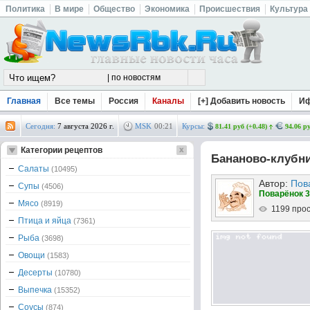
Политика
В мире
Общество
Экономика
Происшествия
Культура
Главная
Все темы
Россия
Каналы
[+] Добавить новость
И
Сегодня:
7 августа 2026 г.
MSK
00
:
21
Курсы:
81.41 руб (+0.48)
94.06 ру
Категории рецептов
Бананово-клубн
Салаты
(10495)
Автор:
Пов
Супы
(4506)
Поварёнок 3
Мясо
(8919)
1199 про
Птица и яйца
(7361)
Рыба
(3698)
Овощи
(1583)
Десерты
(10780)
Выпечка
(15352)
Соусы
(874)