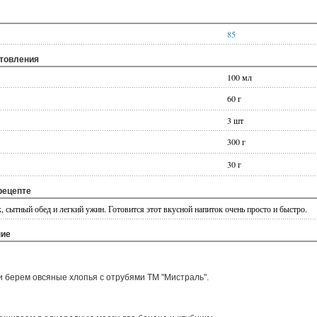
85
отовления
100 мл
60 г
3 шт
300 г
30 г
рецепте
, сытный обед и легкий ужин. Готовится этот вкусной напиток очень просто и быстро.
ние
и берем овсяные хлопья с отрубями ТМ "Мистраль".