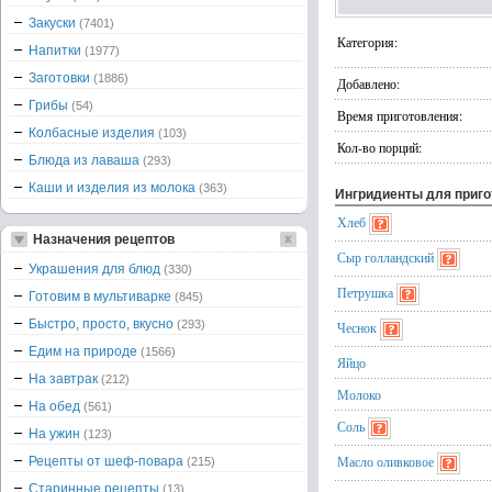
Закуски
(7401)
Категория:
Напитки
(1977)
Заготовки
(1886)
Добавлено:
Грибы
(54)
Время приготовления:
Колбасные изделия
(103)
Кол-во порций:
Блюда из лаваша
(293)
Каши и изделия из молока
(363)
Ингридиенты для приг
Хлеб
Назначения рецептов
Сыр голландский
Украшения для блюд
(330)
Петрушка
Готовим в мультиварке
(845)
Быстро, просто, вкусно
(293)
Чеснок
Едим на природе
(1566)
Яйцо
На завтрак
(212)
Молоко
На обед
(561)
Соль
На ужин
(123)
Масло оливковое
Рецепты от шеф-повара
(215)
Старинные рецепты
(13)