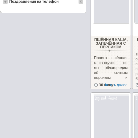
Поздравления на телефон
ПШЁННАЯ КАША,
ЗАПЕЧЁННАЯ С
ПЕРСИКОМ
Т
Просто пшённая
каша-скучно, но
мы облагородим
п
её сочным
р
персиком и
б
преподнесём...
30 минут
Читать далее