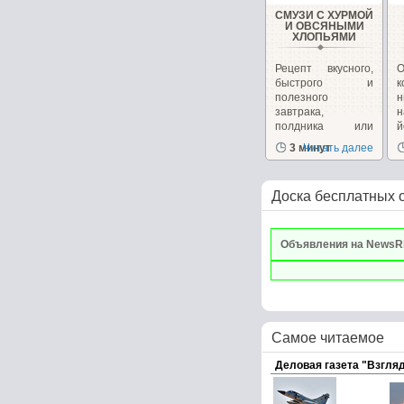
СМУЗИ С ХУРМОЙ
И ОВСЯНЫМИ
ХЛОПЬЯМИ
Рецепт вкусного,
О
быстрого и
к
полезного
завтрака,
н
полдника или
перекуса от
с
3 минут
Читать далее
Юлии...
Доска бесплатных 
Объявления на NewsR
Самое читаемое