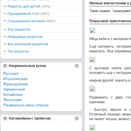
Личные впечатления о 
Рецепты для детей
(7375)
Такие скажем: "хачапурики"
Праздничный стол
(3567)
Специальное питание
Пошаговое приготовле
(5207)
Rss рецептов
Информер рецептов
Яйца взбить с молоком и
Все категории рецептов
Сыр натереть, петрушк
нарезать.. Все перемеша
Топ рецепты
Национальные кухни
С кусочков хлеба сре
положить сыр с петрушк
Русская
Итальянская
накрыв другой, окунуть в
Французская
Украинская
Китайская
Поджарить с двух сто
Японская
горячими.
Развернуть весь список
Быстро, вкусно и с
Отличный перекус, можно
Автомобили с пробегом
не любит чеснок, можно у