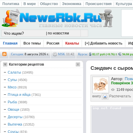
Политика
В мире
Общество
Экономика
Происшествия
Культура
Главная
Все темы
Россия
Каналы
[+] Добавить новость
И
Сегодня:
8 августа 2026 г.
MSK
11
:
42
Курсы:
82.17 руб (+0.76)
94.84 ру
Категории рецептов
Сэндвич с сыро
Салаты
(10495)
Автор:
Пов
Супы
(4506)
Поварёнок 3
Мясо
(8919)
1149 про
Птица и яйца
(7361)
книгу
Распечатать
Рыба
(3698)
Овощи
(1583)
Десерты
(10780)
Выпечка
(15352)
Соусы
(874)