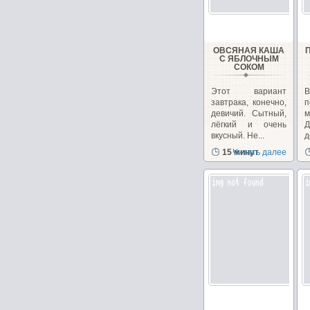
ОВСЯНАЯ КАША
С ЯБЛОЧНЫМ
СОКОМ
Этот вариант
завтрака, конечно,
п
девичий. Сытный,
лёгкий и очень
Д
вкусный. Не...
д
д
15 минут
Читать далее