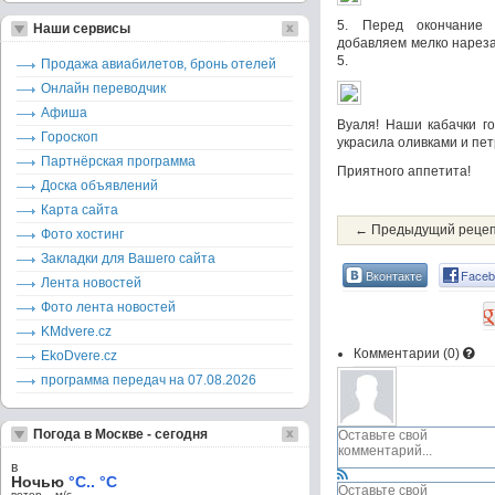
5. Перед окончание 
Наши сервисы
добавляем мелко нареза
5.
Продажа авиабилетов, бронь отелей
Онлайн переводчик
Афиша
Вуаля! Наши кабачки го
Гороскоп
украсила оливками и пе
Партнёрская программа
Приятного аппетита!
Доска объявлений
Карта сайта
← Предыдущий реце
Фото хостинг
Закладки для Вашего сайта
Вконтакте
Faceb
Лента новостей
Фото лента новостей
KMdvere.cz
Комментарии (
0
)
EkoDvere.cz
программа передач на 07.08.2026
Погода в Москве - сегодня
в
Ночью
°C.. °C
ветер – м/c