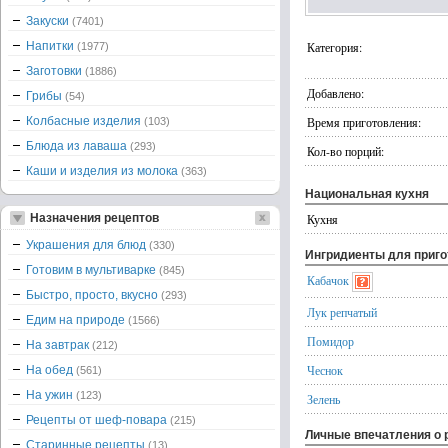
Закуски
(7401)
Напитки
Категория:
(1977)
Заготовки
(1886)
Добавлено:
Грибы
(54)
Колбасные изделия
Время приготовления:
(103)
Блюда из лаваша
(293)
Кол-во порций:
Каши и изделия из молока
(363)
Национальная кухня
Назначения рецептов
Кухня
Украшения для блюд
(330)
Ингридиенты для приг
Готовим в мультиварке
(845)
Кабачок
Быстро, просто, вкусно
(293)
Лук репчатый
Едим на природе
(1566)
Помидор
На завтрак
(212)
Чеснок
На обед
(561)
На ужин
(123)
Зелень
Рецепты от шеф-повара
(215)
Личные впечатления о 
Старинные рецепты
(13)