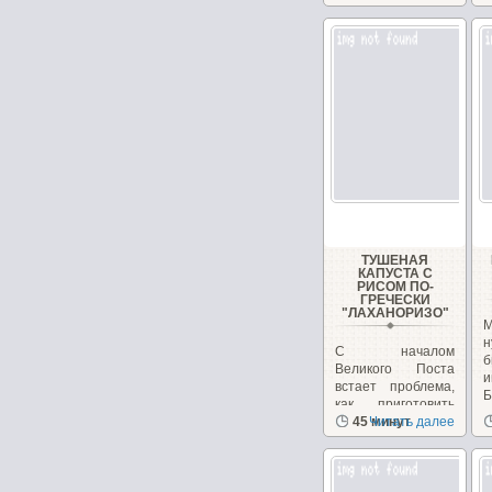
ТУШЕНАЯ
КАПУСТА С
РИСОМ ПО-
ГРЕЧЕСКИ
"ЛАХАНОРИЗО"
М
н
С началом
б
Великого Поста
и
встает проблема,
Б
как приготовить
вкусные и
45 минут
Читать далее
питательные...