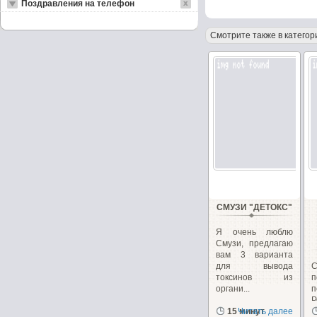
Поздравления на телефон
Смотрите также в категор
СМУЗИ "ДЕТОКС"
Я очень люблю
Смузи, предлагаю
вам 3 варианта
для вывода
С
токсинов из
п
органи...
Р
15 минут
Читать далее
в