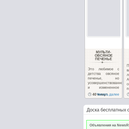
МУЛЬТИ-
ОВСЯНОЕ
ПЕЧЕНЬЕ
П
Это любимое с
в
детства овсяное
л
печенье, но
А
усовершенствованное
и измененное
п
для...
40 минут
Читать далее
Доска бесплатных 
Объявления на NewsR