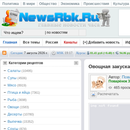
Политика
В мире
Общество
Экономика
Происшествия
Культура
Главная
Все темы
Россия
Каналы
[+] Добавить новость
И
Сегодня:
7 августа 2026 г.
MSK
19
:
17
Курсы:
81.41 руб (+0.48)
94.06 ру
Категории рецептов
Овощная закуска
Салаты
(10495)
Автор:
Пов
Супы
(4506)
Поварёнок 3
Мясо
(8919)
465 прос
Птица и яйца
(7361)
Распечатать
Рыба
(3698)
Овощи
(1583)
Десерты
(10780)
Выпечка
(15352)
Соусы
(874)