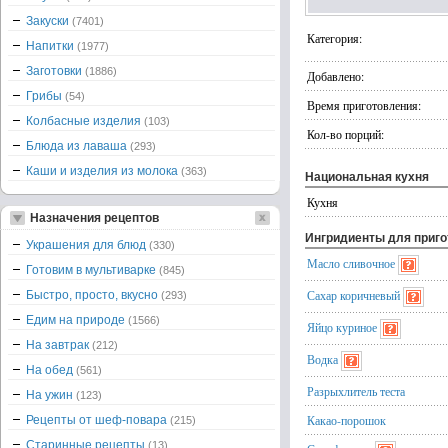
Закуски
(7401)
Категория:
Напитки
(1977)
Заготовки
(1886)
Добавлено:
Грибы
(54)
Время приготовления:
Колбасные изделия
(103)
Кол-во порций:
Блюда из лаваша
(293)
Каши и изделия из молока
(363)
Национальная кухня
Кухня
Назначения рецептов
Ингридиенты для приг
Украшения для блюд
(330)
Масло сливочное
Готовим в мультиварке
(845)
Сахар коричневый
Быстро, просто, вкусно
(293)
Едим на природе
(1566)
Яйцо куриное
На завтрак
(212)
Водка
На обед
(561)
Разрыхлитель теста
На ужин
(123)
Какао-порошок
Рецепты от шеф-повара
(215)
Старинные рецепты
(13)