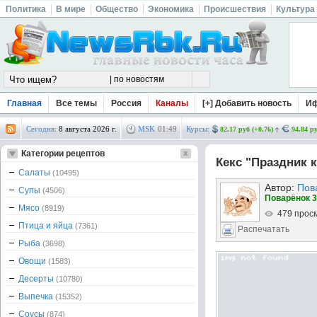
Политика
В мире
Общество
Экономика
Происшествия
Культура
Главная
Все темы
Россия
Каналы
[+] Добавить новость
И
Сегодня:
8 августа 2026 г.
MSK
01
:
49
Курсы:
82.17 руб (+0.76)
94.84 ру
Категории рецептов
Кекс "Праздник к
Салаты
(10495)
Автор:
Пов
Супы
(4506)
Поварёнок 3
Мясо
(8919)
479 прос
Птица и яйца
(7361)
Распечатать
Рыба
(3698)
Овощи
(1583)
Десерты
(10780)
Выпечка
(15352)
Соусы
(874)