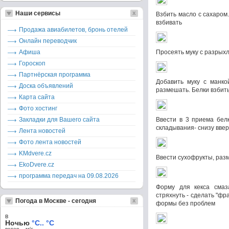
Наши сервисы
Взбить масло с сахаром
взбивать
Продажа авиабилетов, бронь отелей
Онлайн переводчик
Афиша
Просеять муку с разрых
Гороскоп
Партнёрская программа
Добавить муку с манко
Доска объявлений
размешать. Белки взбит
Карта сайта
Фото хостинг
Закладки для Вашего сайта
Ввести в 3 приема бел
складывания- снизу ввер
Лента новостей
Фото лента новостей
KMdvere.cz
Ввести сухофрукты, раз
EkoDvere.cz
программа передач на 09.08.2026
Форму для кекса смаз
стряхнуть - сделать "фра
Погода в Москве - сегодня
формы без проблем
в
Ночью
°C.. °C
ветер – м/c