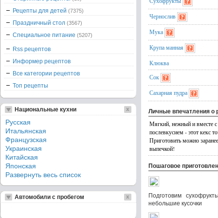
Сухофрукты
Рецепты для детей
(7375)
Чернослив
Праздничный стол
(3567)
Мука
Специальное питание
(5207)
Крупа манная
Rss рецептов
Информер рецептов
Клюква
Все категории рецептов
Сок
Топ рецепты
Сахарная пудра
Национальные кухни
Личные впечатления о 
Русская
Мягкий, нежный и вместе с
Итальянская
послевкусием - этот кекс т
Французская
Приготовить можно заранее
Украинская
выпечкой!
Китайская
Японская
Пошаговое приготовле
Развернуть весь список
Подготовим сухофрукт
Автомобили с пробегом
небольшие кусочки