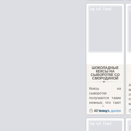
ШОКОЛАДНЫЕ
КЕКСЫ НА
СЫВОРОТКЕ СО
СМОРОДИНОЙ
А
Кексы на
в
сыворотке
с
получаются такие
п
нежные, что тают
к
во рту. Смородина
40 минут
Читать далее
придает...