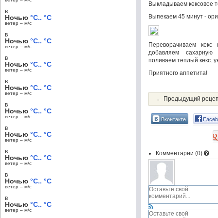
Выкладываем кексовое те
в
Выпекаем 45 минут - ори
Ночью
°C.. °C
ветер – м/c
в
Ночью
°C.. °C
Переворачиваем кекс 
ветер – м/c
добавляем сахарную
в
поливаем теплый кекс. 
Ночью
°C.. °C
ветер – м/c
Приятного аппетита!
в
Ночью
°C.. °C
ветер – м/c
← Предыдущий реце
в
Ночью
°C.. °C
ветер – м/c
Вконтакте
Faceb
в
Ночью
°C.. °C
ветер – м/c
в
Комментарии (
0
)
Ночью
°C.. °C
ветер – м/c
в
Ночью
°C.. °C
ветер – м/c
в
Ночью
°C.. °C
ветер – м/c