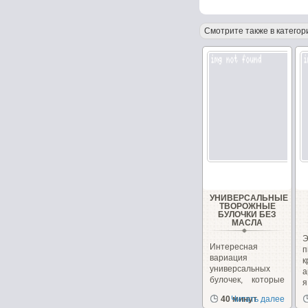
Смотрите также в категор
УНИВЕРСАЛЬНЫЕ
ТВОРОЖНЫЕ
БУЛОЧКИ БЕЗ
МАСЛА
Интересная
вариация
универсальных
а
булочек, которые
я
можно сделать как
в
40 минут
Читать далее
сладкими,...