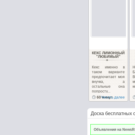
КЕКС ЛИМОННЫЙ
"ЛЮБИМЫЙ"
Кекс именно в
Н
таком варианте
Б
предпочитает моя
В
внучка, а
м
остальные она
к
попросту...
60 минут
Читать далее
Доска бесплатных 
Объявления на NewsR