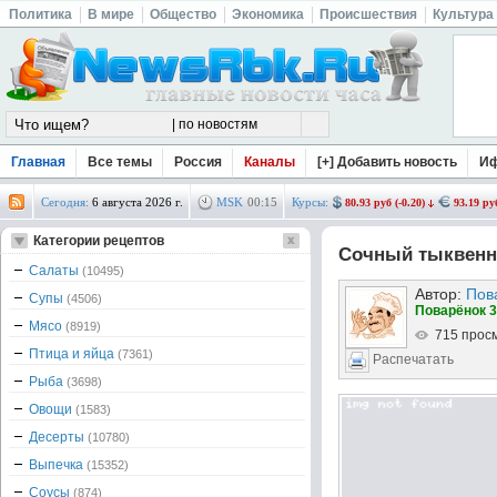
Политика
В мире
Общество
Экономика
Происшествия
Культура
Главная
Все темы
Россия
Каналы
[+] Добавить новость
И
Сегодня:
6 августа 2026 г.
MSK
00
:
15
Курсы:
80.93 руб (-0.20)
93.19 руб
Категории рецептов
Сочный тыквенн
Салаты
(10495)
Автор:
Пов
Супы
(4506)
Поварёнок 3
Мясо
(8919)
715 прос
Птица и яйца
(7361)
Распечатать
Рыба
(3698)
Овощи
(1583)
Десерты
(10780)
Выпечка
(15352)
Соусы
(874)