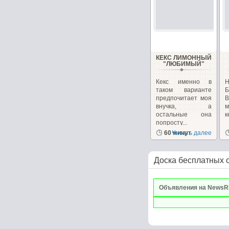
КЕКС ЛИМОННЫЙ
"ЛЮБИМЫЙ"
Кекс именно в
Н
таком варианте
Б
предпочитает моя
В
внучка, а
м
остальные она
к
попросту...
60 минут
Читать далее
Доска бесплатных 
Объявления на NewsR