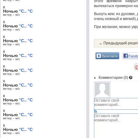
этого времени накры
выпекаться примерно на 
в
Ночью
°C.. °C
Вынуть кекс из духовки,
ветер – м/c
очень нежный и мягкий) 
в
Ночью
°C.. °C
При желании, можно укра
ветер – м/c
в
Ночью
°C.. °C
← Предыдущий реце
ветер – м/c
в
Ночью
°C.. °C
Вконтакте
Faceb
ветер – м/c
в
Ночью
°C.. °C
ветер – м/c
Комментарии (
0
)
в
Ночью
°C.. °C
ветер – м/c
в
Ночью
°C.. °C
ветер – м/c
в
Ночью
°C.. °C
ветер – м/c
в
Ночью
°C.. °C
ветер – м/c