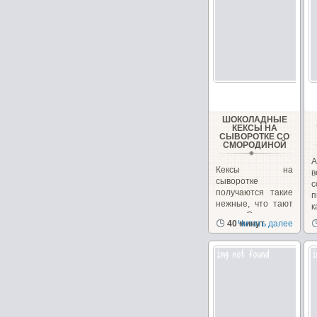
ШОКОЛАДНЫЕ
КЕКСЫ НА
СЫВОРОТКЕ СО
СМОРОДИНОЙ
А
Кексы на
в
сыворотке
с
получаются такие
п
нежные, что тают
к
во рту. Смородина
40 минут
Читать далее
придает...