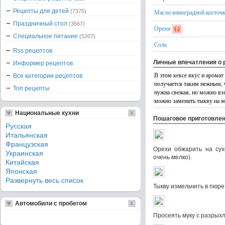
Рецепты для детей
(7375)
Масло виноградной косточ
Праздничный стол
(3567)
Орехи
Специальное питание
(5207)
Соль
Rss рецептов
Личные впечатления о 
Информер рецептов
В этом кексе вкус и аромат
Все категории рецептов
получается таким нежным, ч
Топ рецепты
нужна свежая, но можно вз
можно заменить тыкву на м
Национальные кухни
Пошаговое приготовле
Русская
Итальянская
Французская
Орехи обжарить на сухо
Украинская
очень мелко).
Китайская
Японская
Развернуть весь список
Тыкву измельчить в пюре
Автомобили с пробегом
Просеять муку с разрых