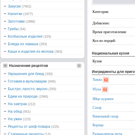
Закуски
(7401)
Категория:
Напитки
(1977)
Заготовки
(1886)
Добавлено:
Грибы
(54)
Время приготовления:
Колбасные изделия
(103)
Кол-во порций:
Блюда из лаваша
(293)
Каши и изделия из молока
(363)
Национальная кухня
Кухня
Назначения рецептов
Ингридиенты для приг
Украшения для блюд
(330)
Тыква
Готовим в мультиварке
(845)
Мука
Быстро, просто, вкусно
(293)
Едим на природе
(1566)
Яйцо куриное
На завтрак
(212)
Сахар
На обед
(561)
Ванильный сахар
На ужин
(123)
Корица
Рецепты от шеф-повара
(215)
Разрыхлитель теста
Старинные рецепты
(13)