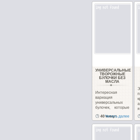
УНИВЕРСАЛЬНЫЕ
ТВОРОЖНЫЕ
БУЛОЧКИ БЕЗ
МАСЛА
Интересная
вариация
универсальных
а
булочек, которые
я
можно сделать как
в
40 минут
Читать далее
сладкими,...