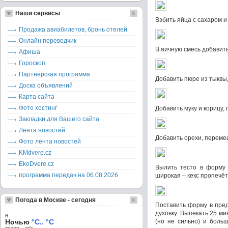
Наши сервисы
Взбить яйца с сахаром 
Продажа авиабилетов, бронь отелей
Онлайн переводчик
В яичную смесь добавить
Афиша
Гороскоп
Партнёрская программа
Добавить пюре из тыквы
Доска объявлений
Карта сайта
Фото хостинг
Добавить муку и корицу,
Закладки для Вашего сайта
Лента новостей
Добавить орехи, переме
Фото лента новостей
KMdvere.cz
EkoDvere.cz
Вылить тесто в форму 
программа передач на 06.08.2026
широкая – кекс пропечёт
Погода в Москве - сегодня
Поставить форму в пред
духовку. Выпекать 25 ми
в
Ночью
°C.. °C
(но не сильно) и боль
ветер – м/c