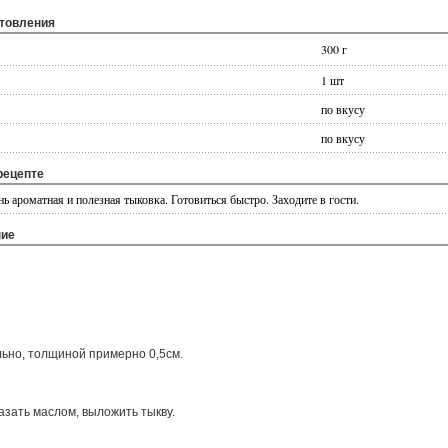
отовления
300 г
1 шт
по вкусу
по вкусу
рецепте
 ароматная и полезная тыковка. Готовиться быстро. Заходите в гости.
ние
льно, толщиной примерно 0,5см.
азать маслом, выложить тыкву.