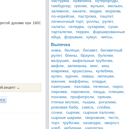
бастурма,
буженина,
бутерброды,
гамбургер,
гренки,
жульен,
жюльен,
заливное,
канапе,
мидии,
морковь
по-корейски,
пастрома,
паштет,
печеночный торт,
роллы,
рулет,
гретой духовке при 180С
салаты,
селедка,
сухарики,
суши,
тарталетки,
террин,
фаршированные
яйца,
форшмак,
хумус,
чипсы,
Выпечка
ачма,
беляши,
бисквит,
бисквитный
рулет,
блины,
брауни,
булочки,
ватрушки,
вафельные трубочки,
вафли,
запеканка,
кекс,
киш,
коврижка,
круассаны,
кулебяка,
кулич,
курник,
лаваш,
лепешки,
манник,
маффины,
оладьи,
пампушки,
пахлава,
печенье,
пирог,
й рецепт →
пирожки,
пирожное,
пицца,
плюшки,
пончики,
профитроли,
пряник,
ЖЖ
птичье молоко,
пышки,
рогалики,
ромовая баба,
самса,
слойка,
сочни,
сырник,
сырные палочки,
сырные шарики,
творожник,
тесто,
торт,
трубочки,
хачапури,
хворост,
хлеб,
чебуреки,
шарлотка,