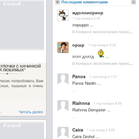
Последние комментарии
ждолоиориор
1 год назад в 0:32
лоршрро ...
В Конкурсе экологических проектов в Подмосковье активно участвовала молодежь :: NewsRbk.ru...
оршр
1 год назад в 0:32
лтлт дллтд
...
В Конкурсе экологических проектов в Подмосковье активно участвовала молодежь :: NewsRbk.ru...
УЛОЧКИ С НАЧИНКОЙ
Я ЛЮБИМЫХ"
Panos
1 год назад в 7:31
лагаю попробовать Вам
Panos Naidin ...
усные, пышные и очень
...
Riahnna
1 год назад в 6:56
Riahnna Dempster ...
о
Читать далее
...
Caira
1 год назад в 3:25
Caira Grohol ...