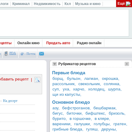
Ещё
логи
Криминал
Недвижимость
Кхл
Музыка и кино
ецепты
Онлайн кино
Продать авто
Радио онлайн
PDA
е
@
- Почта
Рубрикатор рецептов
Первые блюда
борщ,
бульон,
лагман,
окрошка,
обавить рецепт
|
рассольник,
свекольник,
солянка,
суп,
уха,
харчо,
холодец,
шурпа,
щи из капусты,
>
На десерт
Основное блюдо
азу,
бефстроганов,
бешбармак,
бигус,
биточки,
бифштекс,
бризоль,
бурито,
в горшочке,
в кляре,
вареники,
галушки,
голубцы,
гратен,
грибные блюда,
гуляш,
деруны,