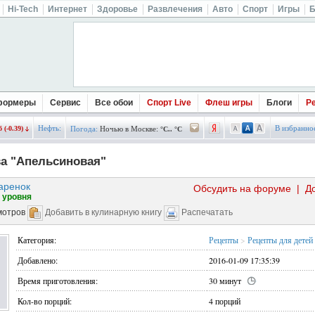
Hi-Tech
Интернет
Здоровье
Развлечения
Авто
Спорт
Игры
Б
формеры
Сервис
Все обои
Спорт Live
Флеш игры
Блоги
Р
Нефть:
В избранно
 (-0.39)
Погода:
Ночью в Москве:
°C.. °C
а "Апельсиновая"
аренок
Обсудить на форуме
|
Д
 уровня
мотров
Добавить в кулинарную книгу
Распечатать
Категория:
Рецепты
>
Рецепты для детей
Добавлено:
2016-01-09 17:35:39
Время приготовления:
30 минут
Кол-во порций:
4 порций