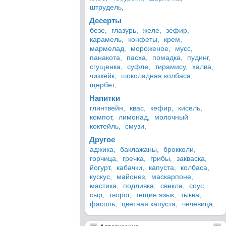
штрудель,
Десерты
безе,
глазурь,
желе,
зефир,
карамель,
конфеты,
крем,
мармелад,
мороженое,
мусс,
панакота,
пасха,
помадка,
пудинг,
сгущенка,
суфле,
тирамису,
халва,
чизкейк,
шоколадная колбаса,
щербет,
Напитки
глинтвейн,
квас,
кефир,
кисель,
компот,
лимонад,
молочный
коктейль,
смузи,
Другое
аджика,
баклажаны,
брокколи,
горчица,
гречка,
грибы,
закваска,
йогурт,
кабачки,
капуста,
колбаса,
кускус,
майонез,
маскарпоне,
мастика,
подливка,
свекла,
соус,
сыр,
творог,
тещин язык,
тыква,
фасоль,
цветная капуста,
чечевица,