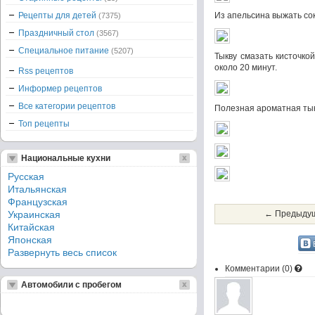
Рецепты для детей
Из апельсина выжать сок
(7375)
Праздничный стол
(3567)
Специальное питание
(5207)
Тыкву смазать кисточко
около 20 минут.
Rss рецептов
Информер рецептов
Все категории рецептов
Полезная ароматная тык
Топ рецепты
Национальные кухни
Русская
Итальянская
Французская
Украинская
← Предыдущ
Китайская
Японская
Развернуть весь список
Комментарии (
0
)
Автомобили с пробегом