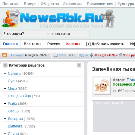
Политика
В мире
Общество
Экономика
Происшествия
Культура
Главная
Все темы
Россия
Каналы
[+] Добавить новость
И
Сегодня:
6 августа 2026 г.
MSK
10
:
15
Курсы:
80.93 руб (-0.20)
93.19 руб
Категории рецептов
Запечённая тыкв
Салаты
(10495)
Автор:
Пов
Супы
(4506)
Поварёнок 3
Мясо
(8919)
892 прос
Птица и яйца
(7361)
Рыба
(3698)
Овощи
(1583)
Десерты
(10780)
Выпечка
(15352)
Соусы
(874)