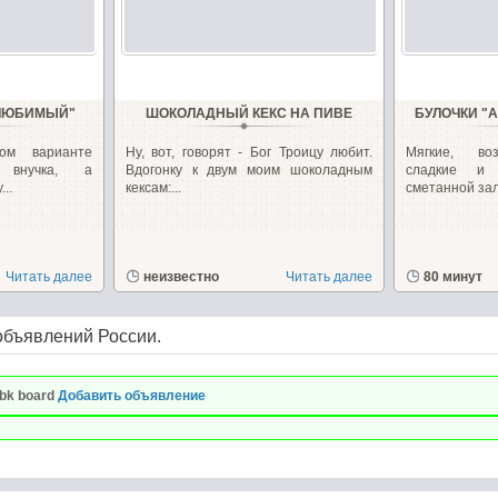
"ЛЮБИМЫЙ"
ШОКОЛАДНЫЙ КЕКС НА ПИВЕ
БУЛОЧКИ "
ом варианте
Ну, вот, говорят - Бог Троицу любит.
Мягкие, во
 внучка, а
Вдогонку к двум моим шоколадным
сладкие и
..
кексам:...
сметанной зали
Читать далее
неизвестно
Читать далее
80 минут
объявлений России.
bk board
Добавить объявление