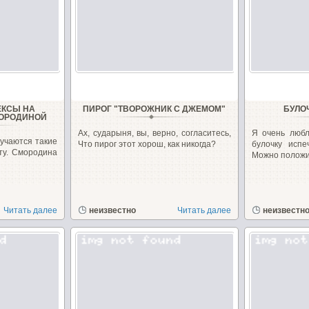
ЕКСЫ НА
ПИРОГ "ТВОРОЖНИК С ДЖЕМОМ"
БУЛО
МОРОДИНОЙ
Ах, сударыня, вы, верно, согласитесь,
Я очень любл
лучаются такие
Что пирог этот хорош, как никогда?
булочку исп
ту. Смородина
Можно положит
Читать далее
неизвестно
Читать далее
неизвестн