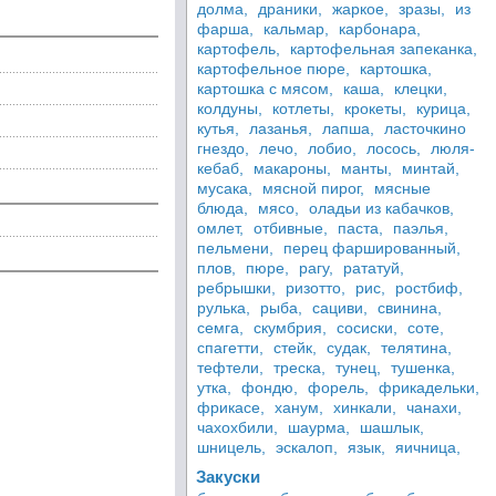
долма,
драники,
жаркое,
зразы,
из
фарша,
кальмар,
карбонара,
картофель,
картофельная запеканка,
картофельное пюре,
картошка,
картошка с мясом,
каша,
клецки,
колдуны,
котлеты,
крокеты,
курица,
кутья,
лазанья,
лапша,
ласточкино
гнездо,
лечо,
лобио,
лосось,
люля-
кебаб,
макароны,
манты,
минтай,
мусака,
мясной пирог,
мясные
блюда,
мясо,
оладьи из кабачков,
омлет,
отбивные,
паста,
паэлья,
пельмени,
перец фаршированный,
плов,
пюре,
рагу,
рататуй,
ребрышки,
ризотто,
рис,
ростбиф,
рулька,
рыба,
сациви,
свинина,
семга,
скумбрия,
сосиски,
соте,
спагетти,
стейк,
судак,
телятина,
тефтели,
треска,
тунец,
тушенка,
утка,
фондю,
форель,
фрикадельки,
фрикасе,
ханум,
хинкали,
чанахи,
чахохбили,
шаурма,
шашлык,
шницель,
эскалоп,
язык,
яичница,
Закуски