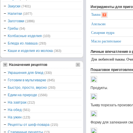
Закуски
(7401)
Ингридиенты для приг
Напитки
(1977)
Тыква
Заготовки
(1886)
Апельсин
Грибы
(54)
Сахарная пудра
Колбасные изделия
(103)
Масло растительное
Блюда из лаваша
(293)
Каши и изделия из молока
(363)
Личные впечатления о 
Для любителей тыквы. Очень
Назначения рецептов
Пошаговое приготовле
Украшения для блюд
(330)
Готовим в мультиварке
(845)
Быстро, просто, вкусно
(293)
Продукты.
Едим на природе
(1566)
На завтрак
(212)
Тыкву порезать произво
На обед
(561)
На ужин
(123)
Форму для запекания см
Рецепты от шеф-повара
(215)
Старинные рецепты
(13)