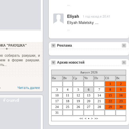
...
Eliyah
1 год назад в 20:41
Eliyah Maletsky ...
...
ЧКА "РАКУШКА"
Реклама
ю собирать ракушки, и
ечем в форме ракушки.
Архив новостей
ь...
Август 2026
Пн
Вт
Ср
Чт
Пт
Сб
Вс
1
2
о
Читать далее
3
4
5
6
7
8
9
10
11
12
13
14
15
16
17
18
19
20
21
22
23
24
25
26
27
28
29
30
31
<<
<
•
>
>>