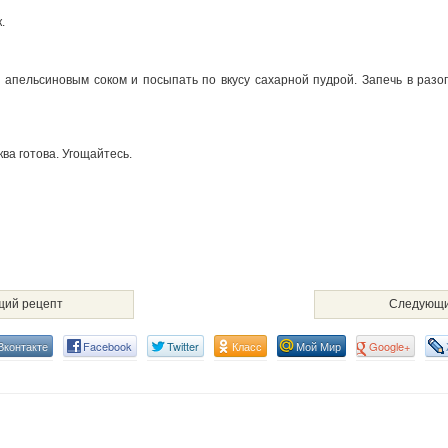
.
й апельсиновым соком и посыпать по вкусу сахарной пудрой. Запечь в разо
ва готова. Угощайтесь.
ий рецепт
Следующи
Вконтакте
Facebook
Twitter
Класс
Мой Мир
Google+