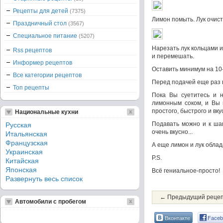
Рецепты для детей
(7375)
Лимон помыть. Лук очист
Праздничный стол
(3567)
Специальное питание
(5207)
Нарезать лук кольцами 
Rss рецептов
и перемешать.
Информер рецептов
Оставить минимум на 10-
Все категории рецептов
Перед подачей еще раз 
Топ рецепты
Пока Вы суетитесь и н
лимонным соком, и Вы 
простого, быстрого и вку
Национальные кухни
Подавать можно и к шаш
Русская
очень вкусно...
Итальянская
Французская
А еще лимон и лук обла
Украинская
Р.S.
Китайская
Японская
Всё гениальное-просто!
Развернуть весь список
← Предыдущий реце
Автомобили с пробегом
Вконтакте
Faceb