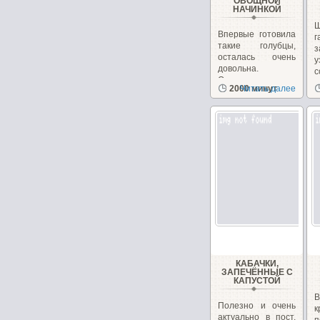
ОВОЩНОЙ
НАЧИНКОЙ
Ш
Впервые готовила
г
такие голубцы,
з
осталась очень
довольна.
с
Отличная закуска
д
2000 минут
Читать далее
и...
КАБАЧКИ,
ЗАПЕЧЁННЫЕ С
КАПУСТОЙ
В
Полезно и очень
актуально в пост.