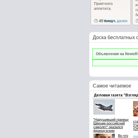
п
Приятного
и
аппетита.
с
б
45 минут
Читать далее
Доска бесплатных 
Объявления на NewsR
Самое читаемое