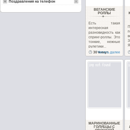
Поздравления на телефон
ВЕГАНСКИЕ
РОЛЛЫ
Есть такая
интересная
разновидность как
в
спринг-роллы. Это
З
тонкие, нежные
Я
рулетики...
30 минут
Читать далее
МАРИНОВАННЫЕ
ГОЛУБЦЫ С