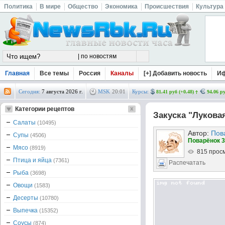
Политика
В мире
Общество
Экономика
Происшествия
Культура
Главная
Все темы
Россия
Каналы
[+] Добавить новость
И
Сегодня:
7 августа 2026 г.
MSK
20
:
01
Курсы:
81.41 руб (+0.48)
94.06 ру
Категории рецептов
Закуска "Лукова
Салаты
(10495)
Автор:
Пов
Супы
(4506)
Поварёнок 3
Мясо
(8919)
815 прос
Птица и яйца
(7361)
Распечатать
Рыба
(3698)
Овощи
(1583)
Десерты
(10780)
Выпечка
(15352)
Соусы
(874)