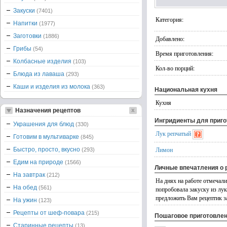
Закуски
(7401)
Категория:
Напитки
(1977)
Заготовки
(1886)
Добавлено:
Грибы
(54)
Время приготовления:
Колбасные изделия
(103)
Кол-во порций:
Блюда из лаваша
(293)
Каши и изделия из молока
(363)
Национальная кухня
Кухня
Назначения рецептов
Ингридиенты для приг
Украшения для блюд
(330)
Лук репчатый
Готовим в мультиварке
(845)
Лимон
Быстро, просто, вкусно
(293)
Едим на природе
(1566)
Личные впечатления о 
На завтрак
(212)
На днях на работе отмечали
На обед
(561)
попробовала закуску из лук
предложить Вам рецептик з
На ужин
(123)
Рецепты от шеф-повара
(215)
Пошаговое приготовле
Старинные рецепты
(13)