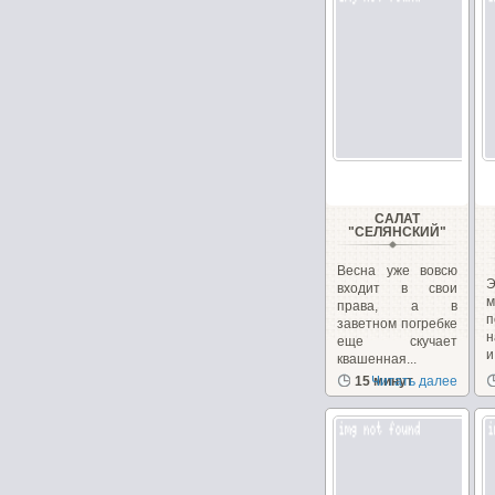
САЛАТ
"СЕЛЯНСКИЙ"
Весна уже вовсю
Э
входит в свои
м
права, а в
п
заветном погребке
н
еще скучает
и
квашенная...
15 минут
Читать далее