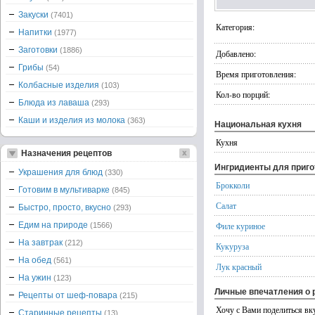
Закуски
(7401)
Категория:
Напитки
(1977)
Заготовки
(1886)
Добавлено:
Грибы
(54)
Время приготовления:
Колбасные изделия
(103)
Кол-во порций:
Блюда из лаваша
(293)
Каши и изделия из молока
(363)
Национальная кухня
Кухня
Назначения рецептов
Ингридиенты для приг
Украшения для блюд
(330)
Брокколи
Готовим в мультиварке
(845)
Салат
Быстро, просто, вкусно
(293)
Едим на природе
Филе куриное
(1566)
На завтрак
(212)
Кукуруза
На обед
(561)
Лук красный
На ужин
(123)
Личные впечатления о 
Рецепты от шеф-повара
(215)
Хочу с Вами поделиться вк
Старинные рецепты
(13)