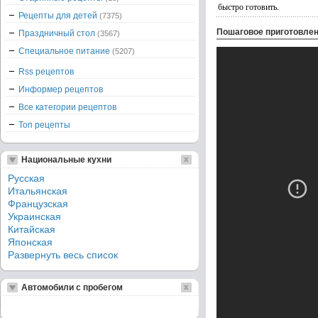
быстро готовить.
Рецепты для детей
(7375)
Пошаговое приготовле
Праздничный стол
(3567)
Специальное питание
(5207)
Rss рецептов
Информер рецептов
Все категории рецептов
Топ рецепты
Национальные кухни
Русская
Итальянская
Французская
Украинская
Китайская
Японская
Развернуть весь список
Автомобили с пробегом