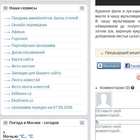
Наши сервисы
Куриное филе и лук нар
масло в чашу мультиварк
Продажа авиабилетов, бронь отелей
В чашу мультиварки к
Онлайн переводчик
обжариваем до полугот
затем лук, вареную кук
Афиша
добавляем листья салат
Гороскоп
Партнёрская программа
Доска объявлений
← Предыдущий реце
Карта сайта
Вконтакте
Faceb
Фото хостинг
Закладки для Вашего сайта
Лента новостей
Фото лента новостей
Комментарии (
0
)
KMdvere.cz
EkoDvere.cz
программа передач на 07.08.2026
Погода в Москве - сегодня
в
Ночью
°C.. °C
ветер – м/c