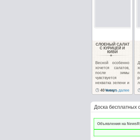
СЛОЕНЫЙ САЛАТ
С КУРИЦЕЙ И
КИВИ
Весной особенно
Д
хочется салатов,
после зимы
п
чувствуется
р
нехватка зелени и
л
витаминов....
П
40 минут
Читать далее
Доска бесплатных 
Объявления на NewsR