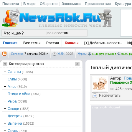
Политика
В мире
Общество
Экономика
Происшествия
Культура
Главная
Все темы
Россия
Каналы
[+] Добавить новость
И
Сегодня:
7 августа 2026 г.
MSK
09
:
23
Курсы:
81.41 руб (+0.48)
94.06 ру
Категории рецептов
Теплый диетичес
Салаты
(10495)
Автор:
Пов
Супы
(4506)
Поварёнок 3
Мясо
(8919)
426 прос
Птица и яйца
(7361)
Распечатать
Рыба
(3698)
Овощи
(1583)
Десерты
(10780)
Выпечка
(15352)
Соусы
(874)