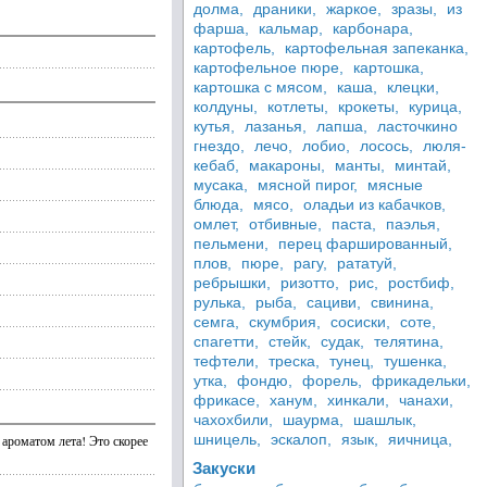
долма,
драники,
жаркое,
зразы,
из
фарша,
кальмар,
карбонара,
картофель,
картофельная запеканка,
картофельное пюре,
картошка,
картошка с мясом,
каша,
клецки,
колдуны,
котлеты,
крокеты,
курица,
кутья,
лазанья,
лапша,
ласточкино
гнездо,
лечо,
лобио,
лосось,
люля-
кебаб,
макароны,
манты,
минтай,
мусака,
мясной пирог,
мясные
блюда,
мясо,
оладьи из кабачков,
омлет,
отбивные,
паста,
паэлья,
пельмени,
перец фаршированный,
плов,
пюре,
рагу,
рататуй,
ребрышки,
ризотто,
рис,
ростбиф,
рулька,
рыба,
сациви,
свинина,
семга,
скумбрия,
сосиски,
соте,
спагетти,
стейк,
судак,
телятина,
тефтели,
треска,
тунец,
тушенка,
утка,
фондю,
форель,
фрикадельки,
фрикасе,
ханум,
хинкали,
чанахи,
чахохбили,
шаурма,
шашлык,
шницель,
эскалоп,
язык,
яичница,
ароматом лета! Это скорее
Закуски