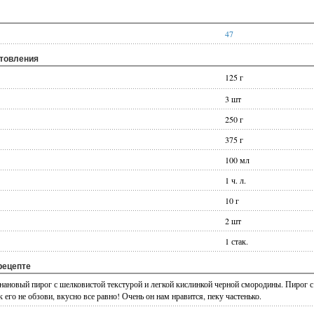
47
отовления
125 г
3 шт
250 г
375 г
100 мл
1 ч. л.
10 г
2 шт
1 стак.
рецепте
нановый пирог с шелковистой текстурой и легкой кислинкой черной смородины. Пирог с 
к его не обзови, вкусно все равно! Очень он нам нравится, пеку частенько.