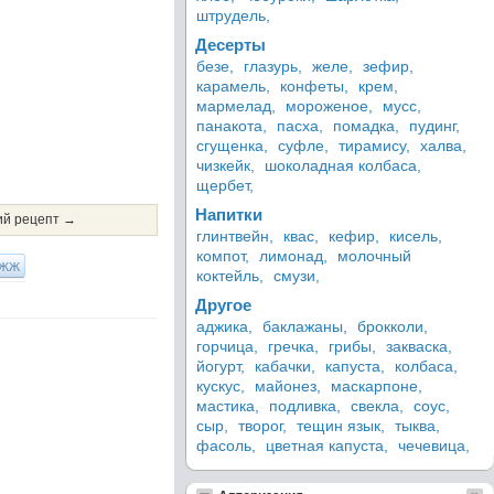
штрудель,
Десерты
безе,
глазурь,
желе,
зефир,
карамель,
конфеты,
крем,
мармелад,
мороженое,
мусс,
панакота,
пасха,
помадка,
пудинг,
сгущенка,
суфле,
тирамису,
халва,
чизкейк,
шоколадная колбаса,
щербет,
Напитки
й рецепт →
глинтвейн,
квас,
кефир,
кисель,
компот,
лимонад,
молочный
ЖЖ
коктейль,
смузи,
Другое
аджика,
баклажаны,
брокколи,
горчица,
гречка,
грибы,
закваска,
йогурт,
кабачки,
капуста,
колбаса,
кускус,
майонез,
маскарпоне,
мастика,
подливка,
свекла,
соус,
сыр,
творог,
тещин язык,
тыква,
фасоль,
цветная капуста,
чечевица,