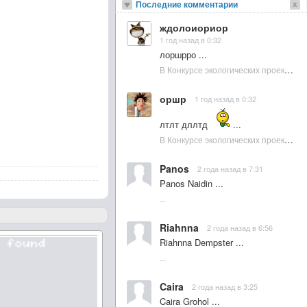
Последние комментарии
ждолоиориор
1 год назад в 0:32
лоршрро ...
В Конкурсе экологических проектов в Подмосковье активно участвовала молодежь :: NewsRbk.ru...
оршр
1 год назад в 0:32
лтлт дллтд
...
В Конкурсе экологических проектов в Подмосковье активно участвовала молодежь :: NewsRbk.ru...
Panos
2 года назад в 7:31
Panos Naidin ...
...
Riahnna
2 года назад в 6:56
Riahnna Dempster ...
...
Caira
2 года назад в 3:25
Caira Grohol ...