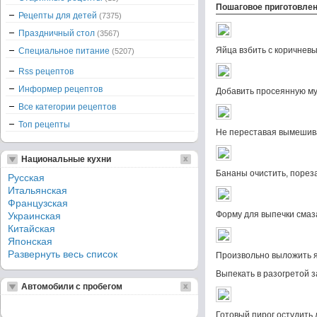
Пошаговое приготовле
Рецепты для детей
(7375)
Праздничный стол
(3567)
Яйца взбить с коричнев
Специальное питание
(5207)
Rss рецептов
Информер рецептов
Добавить просеянную му
Все категории рецептов
Топ рецепты
Не переставая вымешива
Национальные кухни
Бананы очистить, пореза
Русская
Итальянская
Французская
Форму для выпечки смаз
Украинская
Китайская
Японская
Развернуть весь список
Произвольно выложить 
Выпекать в разогретой з
Автомобили с пробегом
Готовый пирог остудить 