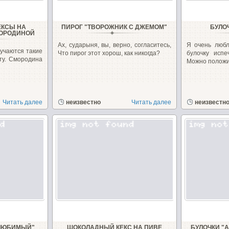
ЕКСЫ НА
ПИРОГ "ТВОРОЖНИК С ДЖЕМОМ"
БУЛО
МОРОДИНОЙ
Ах, сударыня, вы, верно, согласитесь,
Я очень любл
лучаются такие
Что пирог этот хорош, как никогда?
булочку исп
ту. Смородина
Можно положит
Читать далее
неизвестно
Читать далее
неизвестн
"ЛЮБИМЫЙ"
ШОКОЛАДНЫЙ КЕКС НА ПИВЕ
БУЛОЧКИ "