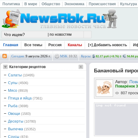
Политика
В мире
Общество
Экономика
Происшествия
Культура
Главная
Все темы
Россия
Каналы
[+] Добавить новость
И
Сегодня:
9 августа 2026 г.
MSK
10
:
32
Курсы:
82.17 руб (+0.76)
94.84 ру
Категории рецептов
Банановый пирог
Салаты
(10495)
Автор:
Пов
Супы
(4506)
Поварёнок 3
Мясо
(8919)
807 прос
Птица и яйца
(7361)
Рыба
(3698)
Овощи
(1583)
Десерты
(10780)
Выпечка
(15352)
Соусы
(874)