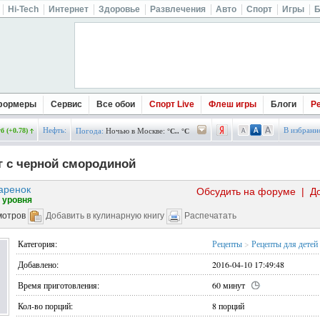
Hi-Tech
Интернет
Здоровье
Развлечения
Авто
Спорт
Игры
Б
формеры
Сервис
Все обои
Спорт Live
Флеш игры
Блоги
Р
Нефть:
В избранн
б (+0.78)
Погода:
Ночью в Москве:
°C.. °C
 с черной смородиной
аренок
Обсудить на форуме
|
Д
 уровня
мотров
Добавить в кулинарную книгу
Распечатать
Категория:
Рецепты
>
Рецепты для детей
Добавлено:
2016-04-10 17:49:48
Время приготовления:
60 минут
Кол-во порций:
8 порций