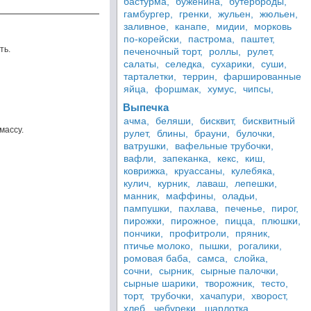
бастурма,
буженина,
бутерброды,
гамбургер,
гренки,
жульен,
жюльен,
заливное,
канапе,
мидии,
морковь
по-корейски,
пастрома,
паштет,
ть.
печеночный торт,
роллы,
рулет,
салаты,
селедка,
сухарики,
суши,
тарталетки,
террин,
фаршированные
яйца,
форшмак,
хумус,
чипсы,
Выпечка
ачма,
беляши,
бисквит,
бисквитный
массу.
рулет,
блины,
брауни,
булочки,
ватрушки,
вафельные трубочки,
вафли,
запеканка,
кекс,
киш,
коврижка,
круассаны,
кулебяка,
кулич,
курник,
лаваш,
лепешки,
манник,
маффины,
оладьи,
пампушки,
пахлава,
печенье,
пирог,
пирожки,
пирожное,
пицца,
плюшки,
пончики,
профитроли,
пряник,
птичье молоко,
пышки,
рогалики,
ромовая баба,
самса,
слойка,
сочни,
сырник,
сырные палочки,
сырные шарики,
творожник,
тесто,
торт,
трубочки,
хачапури,
хворост,
хлеб,
чебуреки,
шарлотка,