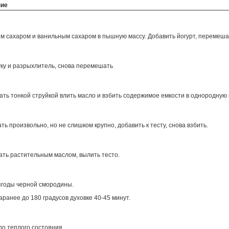
ние
ым сахаром и ванильным сахаром в пышную массу. Добавить йогурт, перемеша
ку и разрыхлитель, снова перемешать
ть тонкой струйкой влить масло и взбить содержимое емкости в однородную 
ть произвольно, но не слишком крупно, добавить к тесту, снова взбить.
ать растительным маслом, вылить тесто.
ягоды черной смородины.
аранее до 180 градусов духовке 40-45 минут.
до теплого состояния.