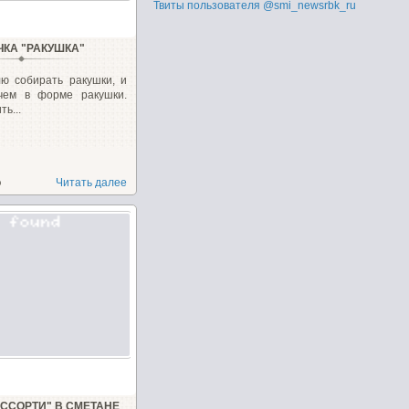
Твиты пользователя @smi_newsrbk_ru
ЧКА "РАКУШКА"
ю собирать ракушки, и
ечем в форме ракушки.
ь...
о
Читать далее
АССОРТИ" В СМЕТАНЕ